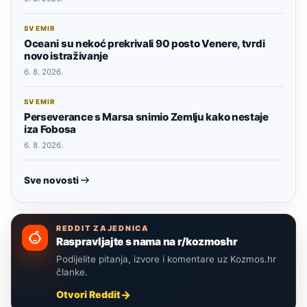
SVEMIR
Oceani su nekoć prekrivali 90 posto Venere, tvrdi
novo istraživanje
6. 8. 2026.
SVEMIR
Perseverance s Marsa snimio Zemlju kako nestaje
iza Fobosa
6. 8. 2026.
Sve novosti
REDDIT ZAJEDNICA
Raspravljajte s nama na r/kozmoshr
Podijelite pitanja, izvore i komentare uz Kozmos.hr
članke.
Otvori Reddit