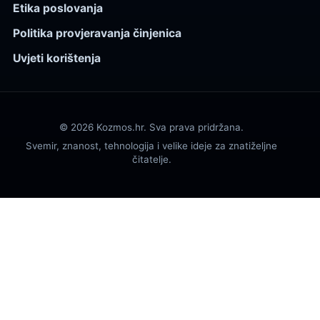
Etika poslovanja
Politika provjeravanja činjenica
Uvjeti korištenja
© 2026 Kozmos.hr. Sva prava pridržana.
Svemir, znanost, tehnologija i velike ideje za znatiželjne
čitatelje.