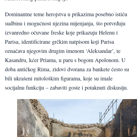
Dominantne teme herojstva u prikazima posebno ističu
sudbinu i mogućnost njezina mijenjanja, što potvrđuju
izvanredno očuvane freske koje prikazuju Helenu i
Parisa, identificirane grčkim natpisom koji Parisa
označava njegovim drugim imenom ‘Aleksandar’, te
Kasandru, kćer Priama, u paru s bogom Apolonom. U
doba antičkog Rima, zidovi dvorana za bankete često su
bili ukrašeni mitološkim figurama, koje su imale
socijalnu funkciju – zabaviti goste i potaknuti diskusiju.