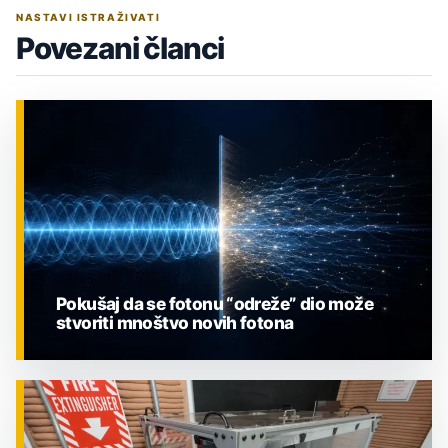
NASTAVI ISTRAŽIVATI
Povezani članci
Pokušaj da se fotonu “odreže” dio može
stvoriti mnoštvo novih fotona
ZNANOST