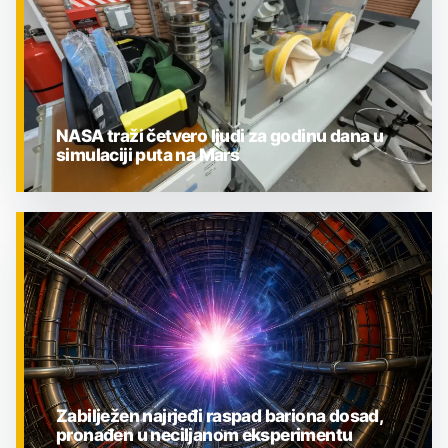
NASA traži četvero ljudi za godinu dana u
simulaciji puta na Mars
ZNANOST
Zabilježen najrjeđi raspad bariona dosad,
pronađen u neciljanom eksperimentu