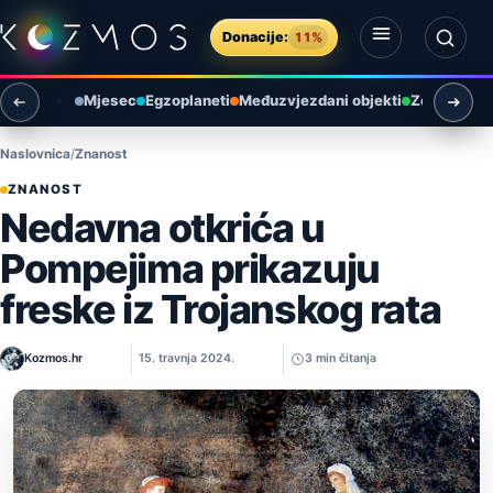
Preskoči na sadržaj
Donacije:
11%
Otvori izbornik
Otvori pretragu
Mjesec
Egzoplaneti
Međuzvjezdani objekti
Zemlja i ok
Naslovnica
Znanost
ZNANOST
Nedavna otkrića u
Pompejima prikazuju
freske iz Trojanskog rata
Kozmos.hr
15. travnja 2024.
3 min čitanja