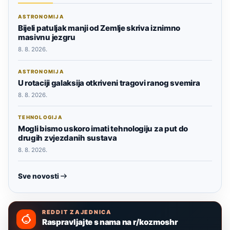
ASTRONOMIJA
Bijeli patuljak manji od Zemlje skriva iznimno
masivnu jezgru
8. 8. 2026.
ASTRONOMIJA
U rotaciji galaksija otkriveni tragovi ranog svemira
8. 8. 2026.
TEHNOLOGIJA
Mogli bismo uskoro imati tehnologiju za put do
drugih zvjezdanih sustava
8. 8. 2026.
Sve novosti
REDDIT ZAJEDNICA
Raspravljajte s nama na r/kozmoshr