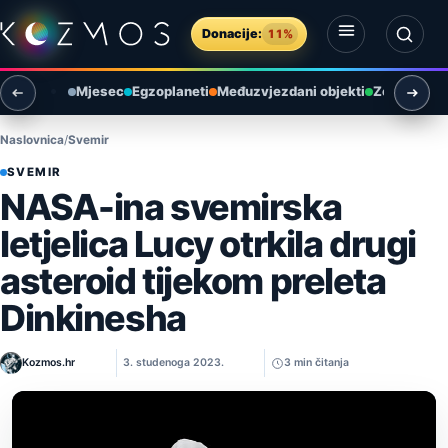
Preskoči na sadržaj
Donacije:
11%
Otvori izbornik
Otvori pretragu
Mjesec
Egzoplaneti
Međuzvjezdani objekti
Zemlja i ok
Naslovnica
Svemir
SVEMIR
NASA-ina svemirska
letjelica Lucy otrkila drugi
asteroid tijekom preleta
Dinkinesha
Kozmos.hr
3. studenoga 2023.
3 min čitanja