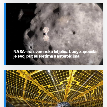
SVEMIR
NASA-ina svemirska letjelica Lucy započela
je svoj put susretima s asteroidima
SVEMIR