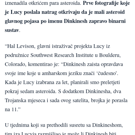
Prve fotografije koje
iznenadila otkrićem para asteroida.
je Lucy poslala natrag otkrivaju da je mali asteroid
glavnog pojasa po imenu Dinkinesh zapravo binarni
sustav
.
“Hal Levison, glavni istraživač projekta Lucy iz
podružnice Southwest Research Institute u Boulderu,
Colorado, komentirao je: “Dinkinesh zaista opravdava
svoje ime koje u amharskom jeziku znači ‘čudesno’.
Kada je Lucy izabrana za let, planirali smo preletjeti
pokraj sedam asteroida. S dodatkom Dinkinesha, dva
Trojanska mjeseca i sada ovog satelita, brojka je porasla
na 11.”
U tjednima koji su prethodili susretu sa Dinkineshom,
tim iza Lucyja razmišljao je može li Dinkinesh biti