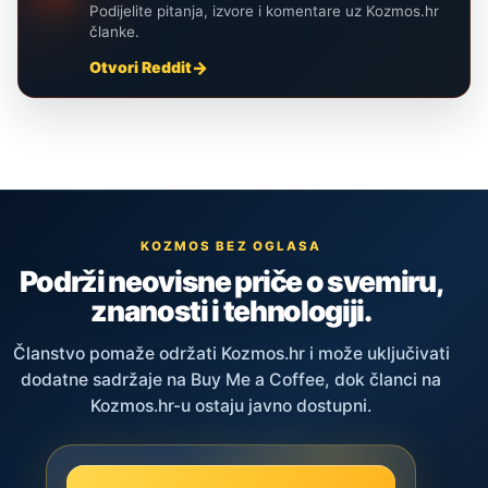
Podijelite pitanja, izvore i komentare uz Kozmos.hr
članke.
Otvori Reddit
KOZMOS BEZ OGLASA
Podrži neovisne priče o svemiru,
znanosti i tehnologiji.
Članstvo pomaže održati Kozmos.hr i može uključivati
dodatne sadržaje na Buy Me a Coffee, dok članci na
Kozmos.hr-u ostaju javno dostupni.