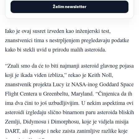
Želim newsletter
Iako je ovaj susret izveden kao inženjerski test,
znanstvenici tima s nestrpljenjem pregledavaju podatke
kako bi stekli uvid u prirodu malih asteroida.
“Znali smo da će to biti najmanji asteroid glavnog pojasa
koji je ikada viđen izbliza,” rekao je Keith Noll,
znanstvenik projekta Lucy iz NASA-inog Goddard Space
Flight Centera u Greenbeltu, Maryland. “Činjenica da ih
ima dva čini to još uzbudljivijim. U nekim aspektima ovi
asteroidi izgledaju slično binarnom paru asteroida bliskih
Zemlji, Didymosu i Dimorphosu, koje je vidjela misija
DART, ali postoje i neke zaista zanimljive razlike koje