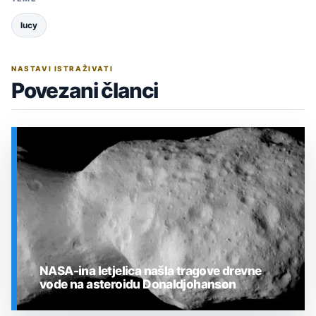
lucy
NASTAVI ISTRAŽIVATI
Povezani članci
NASA-ina letjelica našla tragove drevne
vode na asteroidu Donaldjohanson