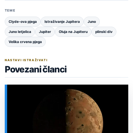
TEME
Clyde-ova pjega
Istraživanje Jupitera
Juno
Juno letjelica
Jupiter
Oluja na Jupiteru
plinski div
Velika crvena pjega
NASTAVI ISTRAŽIVATI
Povezani članci