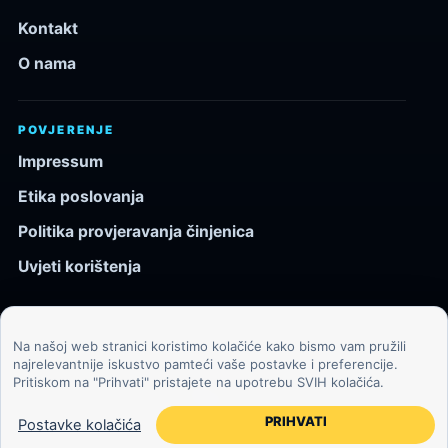
Kontakt
O nama
POVJERENJE
Impressum
Etika poslovanja
Politika provjeravanja činjenica
Uvjeti korištenja
Na našoj web stranici koristimo kolačiće kako bismo vam pružili
© 2026 Kozmos.hr. Sva prava pridržana.
najrelevantnije iskustvo pamteći vaše postavke i preferencije.
Pritiskom na "Prihvati" pristajete na upotrebu SVIH kolačića.
Svemir, znanost, tehnologija i velike ideje za znatiželjne
čitatelje.
PRIHVATI
Postavke kolačića