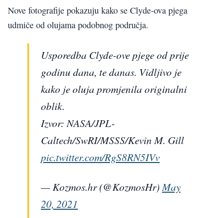
Nove fotografije pokazuju kako se Clyde-ova pjega
udmiče od olujama podobnog područja.
Usporedba Clyde-ove pjege od prije
godinu dana, te danas. Vidljivo je
kako je oluja promjenila originalni
oblik.
Izvor: NASA/JPL-
Caltech/SwRI/MSSS/Kevin M. Gill
pic.twitter.com/RgS8RN5IVv
— Kozmos.hr (@KozmosHr)
May
20, 2021