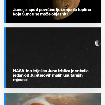
Juno je ispod površine Ije izmjerila toplinu
koju Sunce ne može objasniti
SVEMIR
NASA-ina letjelica Juno izbliza je snimila
jedan od Jupiterovih malih unutarnjih
mjeseci
SVEMIR