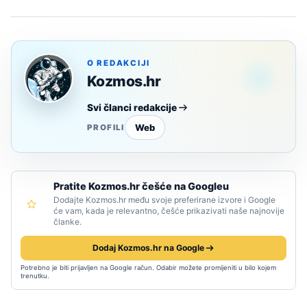
O REDAKCIJI
Kozmos.hr
Svi članci redakcije
Web
PROFILI
Pratite Kozmos.hr češće na Googleu
Dodajte Kozmos.hr među svoje preferirane izvore i Google
će vam, kada je relevantno, češće prikazivati naše najnovije
članke.
Dodaj Kozmos.hr na Google
Potrebno je biti prijavljen na Google račun. Odabir možete promijeniti u bilo kojem
trenutku.