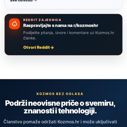
Sve novosti
REDDIT ZAJEDNICA
Raspravljajte s nama na r/kozmoshr
Podijelite pitanja, izvore i komentare uz Kozmos.hr
članke.
Otvori Reddit
KOZMOS BEZ OGLASA
Podrži neovisne priče o svemiru,
znanosti i tehnologiji.
Članstvo pomaže održati Kozmos.hr i može uključivati