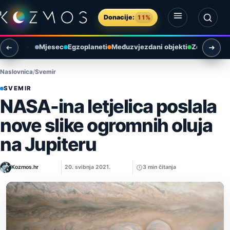
Preskoči na sadržaj
Donacije:
11%
Otvori izbornik
Otvori pretragu
Mjesec
Egzoplaneti
Međuzvjezdani objekti
Zemlja i ok
Naslovnica
Svemir
SVEMIR
NASA-ina letjelica poslala
nove slike ogromnih oluja
na Jupiteru
Kozmos.hr
20. svibnja 2021.
3 min čitanja