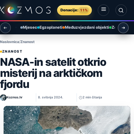
Preskoči na sadržaj
Donacije:
11%
Otvori izbornik
Otvori pretragu
Mjesec
Egzoplaneti
Međuzvjezdani objekti
Zemlja i ok
Naslovnica
Znanost
ZNANOST
NASA-in satelit otkrio
misterij na arktičkom
fjordu
Kozmos.hr
8. svibnja 2024.
2 min čitanja