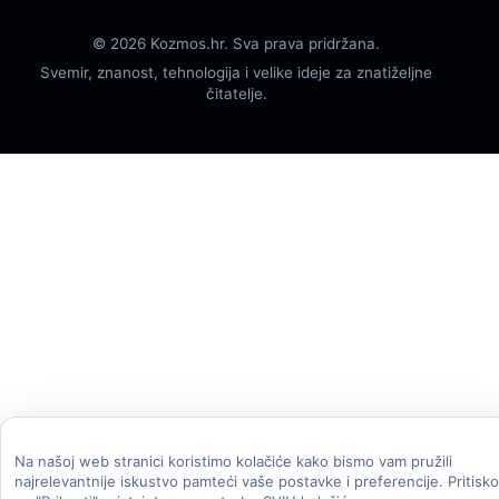
© 2026 Kozmos.hr. Sva prava pridržana.
Svemir, znanost, tehnologija i velike ideje za znatiželjne
čitatelje.
Na našoj web stranici koristimo kolačiće kako bismo vam pružili
najrelevantnije iskustvo pamteći vaše postavke i preferencije. Pritisk