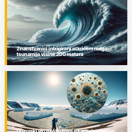
Znanstvenici intrigirani otkrićem mega-
tsunamija visine 200 metara
ZNANOST
Divovski virusi otkriveni na grenlandskom