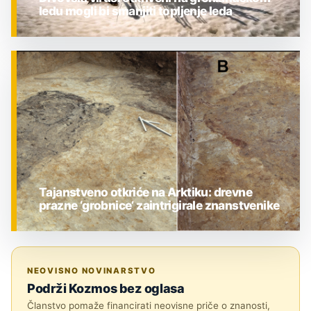
ledu mogli bi smanjiti topljenje leda
ZNANOST
Tajanstveno otkriće na Arktiku: drevne
prazne ‘grobnice’ zaintrigirale znanstvenike
ZNANOST
NEOVISNO NOVINARSTVO
Podrži Kozmos bez oglasa
Članstvo pomaže financirati neovisne priče o znanosti,