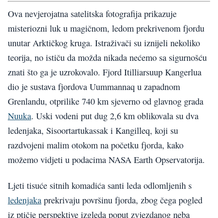
Ova nevjerojatna satelitska fotografija prikazuje
misteriozni luk u magičnom, ledom prekrivenom fjordu
unutar Arktičkog kruga. Istraživači su iznijeli nekoliko
teorija, no ističu da možda nikada nećemo sa sigurnošću
znati što ga je uzrokovalo. Fjord Itilliarsuup Kangerlua
dio je sustava fjordova Uummannaq u zapadnom
Grenlandu, otprilike 740 km sjeverno od glavnog grada
Nuuka
. Uski vodeni put dug 2,6 km oblikovala su dva
ledenjaka, Sisoortartukassak i Kangilleq, koji su
razdvojeni malim otokom na početku fjorda, kako
možemo vidjeti u podacima NASA Earth Opservatorija.
Ljeti tisuće sitnih komadića santi leda odlomljenih s
ledenjaka
prekrivaju površinu fjorda, zbog čega pogled
iz ptičje perspektive izgleda poput zvjezdanog neba