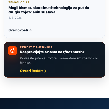
TEHNOLOGIJA
Mogli bismo uskoro imati tehnologiju za put do
drugih zvjezdanih sustava
8. 8. 2026.
Sve novosti
REDDIT ZAJEDNICA
Raspravljajte s nama na r/kozmoshr
Podijelite pitanja, izvore i komentare uz Kozmos.hr
članke.
Otvori Reddit