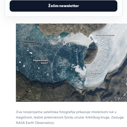
Želim newsletter
Ova nevjerojatna satelitska fotografija prikazuje misteriozni luk u
magičnom, ledom prekrivenom fjordu unutar Arktičkog kruga. Zasluge:
NASA Earth Observatory.