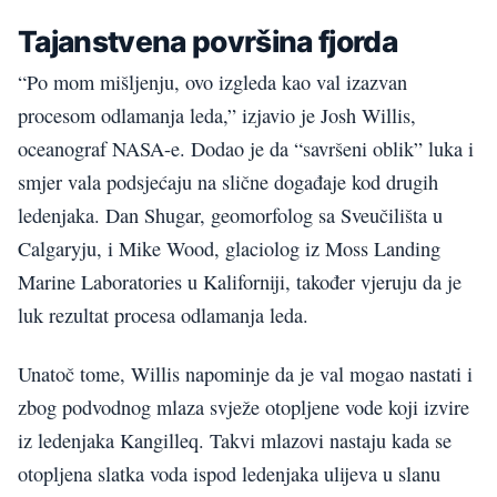
Tajanstvena površina fjorda
“Po mom mišljenju, ovo izgleda kao val izazvan
procesom odlamanja leda,” izjavio je Josh Willis,
oceanograf NASA-e. Dodao je da “savršeni oblik” luka i
smjer vala podsjećaju na slične događaje kod drugih
ledenjaka. Dan Shugar, geomorfolog sa Sveučilišta u
Calgaryju, i Mike Wood, glaciolog iz Moss Landing
Marine Laboratories u Kaliforniji, također vjeruju da je
luk rezultat procesa odlamanja leda.
Unatoč tome, Willis napominje da je val mogao nastati i
zbog podvodnog mlaza svježe otopljene vode koji izvire
iz ledenjaka Kangilleq. Takvi mlazovi nastaju kada se
otopljena slatka voda ispod ledenjaka ulijeva u slanu