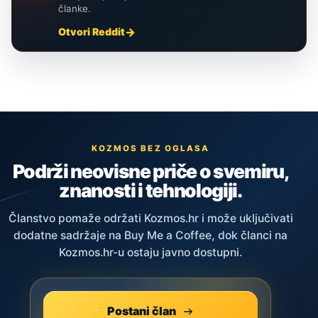
članke.
Otvori Reddit
KOZMOS BEZ OGLASA
Podrži neovisne priče o svemiru,
znanosti i tehnologiji.
Članstvo pomaže održati Kozmos.hr i može uključivati
dodatne sadržaje na Buy Me a Coffee, dok članci na
Kozmos.hr-u ostaju javno dostupni.
Postani član