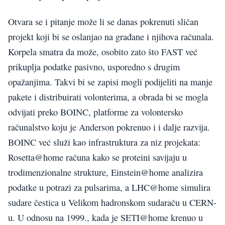
Otvara se i pitanje može li se danas pokrenuti sličan
projekt koji bi se oslanjao na građane i njihova računala.
Korpela smatra da može, osobito zato što FAST već
prikuplja podatke pasivno, usporedno s drugim
opažanjima. Takvi bi se zapisi mogli podijeliti na manje
pakete i distribuirati volonterima, a obrada bi se mogla
odvijati preko BOINC, platforme za volontersko
računalstvo koju je Anderson pokrenuo i i dalje razvija.
BOINC već služi kao infrastruktura za niz projekata:
Rosetta@home računa kako se proteini savijaju u
trodimenzionalne strukture, Einstein@home analizira
podatke u potrazi za pulsarima, a LHC@home simulira
sudare čestica u Velikom hadronskom sudaraču u CERN-
u. U odnosu na 1999., kada je SETI@home krenuo u