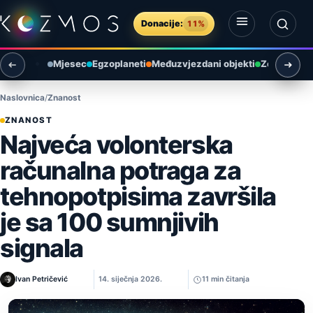
Preskoči na sadržaj
Donacije:
11%
Otvori izbornik
Otvori pretragu
Mjesec
Egzoplaneti
Međuzvjezdani objekti
Zemlja i ok
Naslovnica
Znanost
ZNANOST
Najveća volonterska
računalna potraga za
tehnopotpisima završila
je sa 100 sumnjivih
signala
Ivan Petričević
14. siječnja 2026.
11 min čitanja