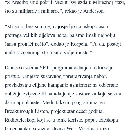
“S Arecibo smo pokrili većinu zvijezda u Mliječnoj stazi,
što su milijarde i milijarde”, rekao je Anderson.
“Mi smo, bez sumnje, najosjetljivija uskopojasna
pretraga velikih dijelova neba, pa smo imali najbolju
šansu pronaći nešto”, dodao je Korpela. “Pa da, postoji
malo razočaranja što nismo vidjeli ništa.”
Danas se većina SETI programa oslanja na drukčiji
pristup. Umjesto sustavnog “pretraživanja neba”,
prevladavaju ciljane kampanje usmjerene na odabrane
obližnje zvijezde ili na udaljenije sustave za koje se zna
da imaju planete. Među takvim programima je i
Breakthrough Listen, projekt star deset godina.
Radioteleskopi koji se u tome koriste, poput teleskopa
Greenbank u saveznoj državi West Virginia i niza