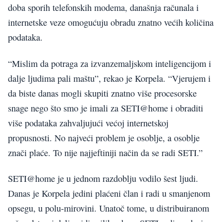
doba sporih telefonskih modema, današnja računala i
internetske veze omogućuju obradu znatno većih količina
podataka.
“Mislim da potraga za izvanzemaljskom inteligencijom i
dalje ljudima pali maštu”, rekao je Korpela. “Vjerujem i
da biste danas mogli skupiti znatno više procesorske
snage nego što smo je imali za SETI@home i obraditi
više podataka zahvaljujući većoj internetskoj
propusnosti. No najveći problem je osoblje, a osoblje
znači plaće. To nije najjeftiniji način da se radi SETI.”
SETI@home je u jednom razdoblju vodilo šest ljudi.
Danas je Korpela jedini plaćeni član i radi u smanjenom
opsegu, u polu-mirovini. Unatoč tome, u distribuiranom