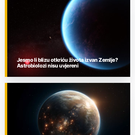
ZNANOST
Jesmo li blizu otkriću života izvan Zemlje?
Astrobiolozi nisu uvjereni
ZNANOST