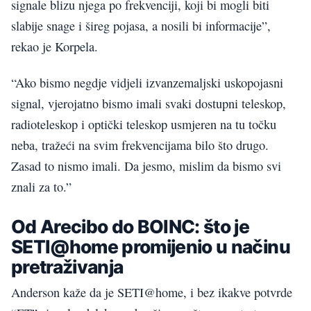
signale blizu njega po frekvenciji, koji bi mogli biti
slabije snage i šireg pojasa, a nosili bi informacije”,
rekao je Korpela.
“Ako bismo negdje vidjeli izvanzemaljski uskopojasni
signal, vjerojatno bismo imali svaki dostupni teleskop,
radioteleskop i optički teleskop usmjeren na tu točku
neba, tražeći na svim frekvencijama bilo što drugo.
Zasad to nismo imali. Da jesmo, mislim da bismo svi
znali za to.”
Od Arecibo do BOINC: što je
SETI@home promijenio u načinu
pretraživanja
Anderson kaže da je SETI@home, i bez ikakve potvrde