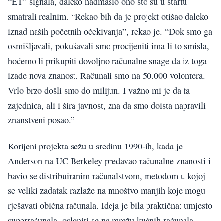
“ET” signala, daleko nadmašio ono što su u startu
smatrali realnim. “Rekao bih da je projekt otišao daleko
iznad naših početnih očekivanja”, rekao je. “Dok smo ga
osmišljavali, pokušavali smo procijeniti ima li to smisla,
hoćemo li prikupiti dovoljno računalne snage da iz toga
izađe nova znanost. Računali smo na 50.000 volontera.
Vrlo brzo došli smo do milijun. I važno mi je da ta
zajednica, ali i šira javnost, zna da smo doista napravili
znanstveni posao.”
Korijeni projekta sežu u sredinu 1990-ih, kada je
Anderson na UC Berkeley predavao računalne znanosti i
bavio se distribuiranim računalstvom, metodom u kojoj
se veliki zadatak razlaže na mnoštvo manjih koje mogu
rješavati obična računala. Ideja je bila praktična: umjesto
superračunala, osloniti se na mrežu kućnih računala.