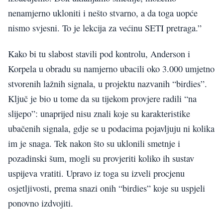
nenamjerno ukloniti i nešto stvarno, a da toga uopće
nismo svjesni. To je lekcija za većinu SETI pretraga.”
Kako bi tu slabost stavili pod kontrolu, Anderson i
Korpela u obradu su namjerno ubacili oko 3.000 umjetno
stvorenih lažnih signala, u projektu nazvanih “birdies”.
Ključ je bio u tome da su tijekom provjere radili “na
slijepo”: unaprijed nisu znali koje su karakteristike
ubačenih signala, gdje se u podacima pojavljuju ni kolika
im je snaga. Tek nakon što su uklonili smetnje i
pozadinski šum, mogli su provjeriti koliko ih sustav
uspijeva vratiti. Upravo iz toga su izveli procjenu
osjetljivosti, prema snazi onih “birdies” koje su uspjeli
ponovno izdvojiti.