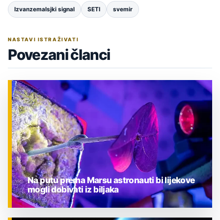
Izvanzemalsjki signal
SETI
svemir
NASTAVI ISTRAŽIVATI
Povezani članci
Na putu prema Marsu astronauti bi lijekove
mogli dobivati iz biljaka