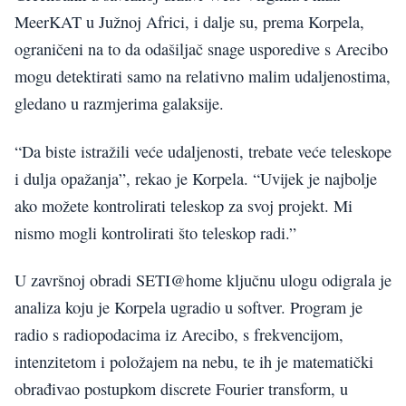
MeerKAT u Južnoj Africi, i dalje su, prema Korpela,
ograničeni na to da odašiljač snage usporedive s Arecibo
mogu detektirati samo na relativno malim udaljenostima,
gledano u razmjerima galaksije.
“Da biste istražili veće udaljenosti, trebate veće teleskope
i dulja opažanja”, rekao je Korpela. “Uvijek je najbolje
ako možete kontrolirati teleskop za svoj projekt. Mi
nismo mogli kontrolirati što teleskop radi.”
U završnoj obradi SETI@home ključnu ulogu odigrala je
analiza koju je Korpela ugradio u softver. Program je
radio s radiopodacima iz Arecibo, s frekvencijom,
intenzitetom i položajem na nebu, te ih je matematički
obrađivao postupkom discrete Fourier transform, u