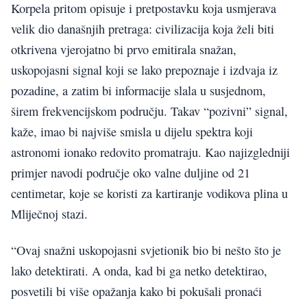
Korpela pritom opisuje i pretpostavku koja usmjerava
velik dio današnjih pretraga: civilizacija koja želi biti
otkrivena vjerojatno bi prvo emitirala snažan,
uskopojasni signal koji se lako prepoznaje i izdvaja iz
pozadine, a zatim bi informacije slala u susjednom,
širem frekvencijskom području. Takav “pozivni” signal,
kaže, imao bi najviše smisla u dijelu spektra koji
astronomi ionako redovito promatraju. Kao najizgledniji
primjer navodi područje oko valne duljine od 21
centimetar, koje se koristi za kartiranje vodikova plina u
Mliječnoj stazi.
“Ovaj snažni uskopojasni svjetionik bio bi nešto što je
lako detektirati. A onda, kad bi ga netko detektirao,
posvetili bi više opažanja kako bi pokušali pronaći