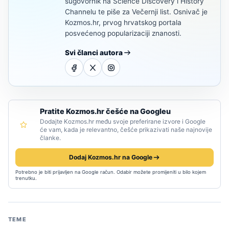
sugovornik na Science Discovery i History
Channelu te piše za Večernji list. Osnivač je
Kozmos.hr, prvog hrvatskog portala
posvećenog popularizaciji znanosti.
Svi članci autora
Pratite Kozmos.hr češće na Googleu
Dodajte Kozmos.hr među svoje preferirane izvore i Google
će vam, kada je relevantno, češće prikazivati naše najnovije
članke.
Dodaj Kozmos.hr na Google
Potrebno je biti prijavljen na Google račun. Odabir možete promijeniti u bilo kojem
trenutku.
TEME