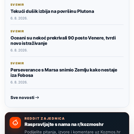
SVEMIR
Tekući dušik izbija na površinu Plutona
6. 8. 2026.
SVEMIR
Oceani su nekoć prekrivali 90 posto Venere, tvrdi
novo istraživanje
6. 8. 2026.
SVEMIR
Perseverance s Marsa snimio Zemlju kako nestaje
iza Fobosa
6. 8. 2026.
Sve novosti
REDDIT ZAJEDNICA
Raspravljajte s nama na r/kozmoshr
Podijelite pitanja, izvore i komentare uz Kozmos.hr