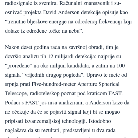
radiosignale iz svemira. Računalni znanstvenik i su-
osnivač projekta David Anderson detekcije opisuje kao
“trenutne bljeskove energije na određenoj frekvenciji koji
dolaze iz određene točke na nebu”.
Nakon deset godina rada na završnoj obradi, tim je
dovršio analizu tih 12 milijardi detekcija: najprije su
“proređene” na oko milijun kandidata, a zatim na 100
signala “vrijednih drugog pogleda”. Upravo te mete od
srpnja prati Five-hundred-meter Aperture Spherical
Telescope, radioteleskop poznat pod kraticom FAST.
Podaci s FAST još nisu analizirani, a Anderson kaže da
ne očekuje da će se pojaviti signal koji bi se mogao
pripisati izvanzemaljskoj tehnologiji. Istodobno
naglašava da su rezultati, predstavljeni u dva rada