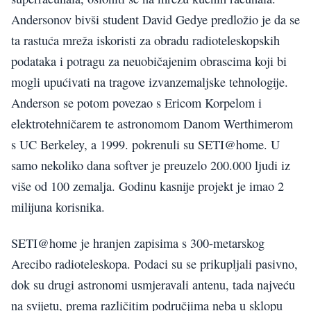
Andersonov bivši student David Gedye predložio je da se
ta rastuća mreža iskoristi za obradu radioteleskopskih
podataka i potragu za neuobičajenim obrascima koji bi
mogli upućivati na tragove izvanzemaljske tehnologije.
Anderson se potom povezao s Ericom Korpelom i
elektrotehničarem te astronomom Danom Werthimerom
s UC Berkeley, a 1999. pokrenuli su SETI@home. U
samo nekoliko dana softver je preuzelo 200.000 ljudi iz
više od 100 zemalja. Godinu kasnije projekt je imao 2
milijuna korisnika.
SETI@home je hranjen zapisima s 300-metarskog
Arecibo radioteleskopa. Podaci su se prikupljali pasivno,
dok su drugi astronomi usmjeravali antenu, tada najveću
na svijetu, prema različitim područjima neba u sklopu