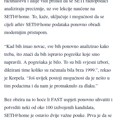
računalstvu i dalje vidi priliku da se SETI radiopodaci
analiziraju preciznije, uz sve lekcije naučene na
SETI@home. To, kaže, uključuje i mogućnost da se
cijeli arhiv SETI@home podataka ponovno obradi
modernijim pristupom.
“Kad bih imao novac, sve bih ponovno analizirao kako
treba, što znači da bih ispravio pogreške koje smo
napravili. A pogrešaka je bilo. To su bili svjesni izbori,
diktirani time koliko su računala bila brza 1999.”, rekao
je Korpela. “Još uvijek postoji mogućnost da je nešto u
tim podacima i da nam je promaknulo za dlaku.”
Bez obzira na to hoće li FAST uspjeti ponovno uhvatiti i
potvrditi neki od oko 100 izdvojenih kandidata,
SETI@home je ostavio dvije važne pouke. Prva je da se