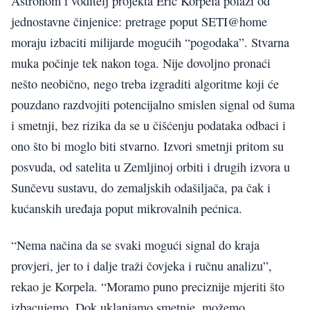
Astronom i voditelj projekta Eric Korpela polazi od
jednostavne činjenice: pretrage poput SETI@home
moraju izbaciti milijarde mogućih “pogodaka”. Stvarna
muka počinje tek nakon toga. Nije dovoljno pronaći
nešto neobično, nego treba izgraditi algoritme koji će
pouzdano razdvojiti potencijalno smislen signal od šuma
i smetnji, bez rizika da se u čišćenju podataka odbaci i
ono što bi moglo biti stvarno. Izvori smetnji pritom su
posvuda, od satelita u Zemljinoj orbiti i drugih izvora u
Sunčevu sustavu, do zemaljskih odašiljača, pa čak i
kućanskih uređaja poput mikrovalnih pećnica.
“Nema načina da se svaki mogući signal do kraja
provjeri, jer to i dalje traži čovjeka i ručnu analizu”,
rekao je Korpela. “Moramo puno preciznije mjeriti što
izbacujemo. Dok uklanjamo smetnje, možemo