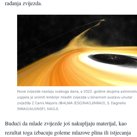
rađanja zvijezda.
Nove zvijezde nastaju svakoga dana, a 2022. godine skupina astronom
uspjela je snimiti ’embrije’ mladih zvijezda u binarnom sustavu unutar
zviježđa Z Canis Majoris (©ALMA (ESO/NAOJ/NRAO), S. Dagnello
(NRAO/AUI/NSF), NAOJ).
Budući da mlade zvijezde još nakupljaju materijal, kao
rezultat toga izbacuju goleme mlazove plina ili istjecanja