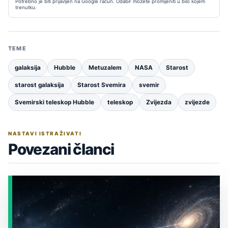
Potrebno je biti prijavljen na Google račun. Odabir možete promijeniti u bilo kojem
trenutku.
TEME
galaksija
Hubble
Metuzalem
NASA
Starost
starost galaksija
Starost Svemira
svemir
Svemirski teleskop Hubble
teleskop
Zvijezda
zvijezde
NASTAVI ISTRAŽIVATI
Povezani članci