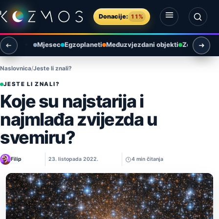
Preskoči na sadržaj
Donacije:
11%
Otvori izbornik
Otvori pretragu
Mjesec
Egzoplaneti
Međuzvjezdani objekti
Zemlja i ok
Naslovnica
Jeste li znali?
JESTE LI ZNALI?
Koje su najstarija i
najmlađa zvijezda u
svemiru?
Filip
23. listopada 2022.
4 min čitanja