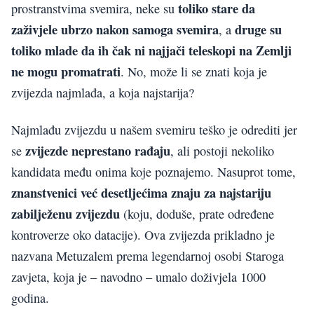
toliko stare da
prostranstvima svemira, neke su
zaživjele ubrzo nakon samoga svemira
druge su
, a
toliko mlade da ih čak ni najjači teleskopi na Zemlji
ne mogu promatrati
. No, može li se znati koja je
zvijezda najmlađa, a koja najstarija?
Najmlađu zvijezdu u našem svemiru teško je odrediti jer
zvijezde neprestano rađaju
se
, ali postoji nekoliko
kandidata među onima koje poznajemo. Nasuprot tome,
znanstvenici već desetljećima znaju za najstariju
zabilježenu zvijezdu
(koju, doduše, prate određene
kontroverze oko datacije). Ova zvijezda prikladno je
nazvana Metuzalem prema legendarnoj osobi Staroga
zavjeta, koja je – navodno – umalo doživjela 1000
godina.