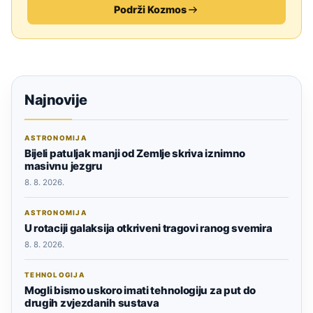
Podrži Kozmos
Najnovije
ASTRONOMIJA
Bijeli patuljak manji od Zemlje skriva iznimno
masivnu jezgru
8. 8. 2026.
ASTRONOMIJA
U rotaciji galaksija otkriveni tragovi ranog svemira
8. 8. 2026.
TEHNOLOGIJA
Mogli bismo uskoro imati tehnologiju za put do
drugih zvjezdanih sustava