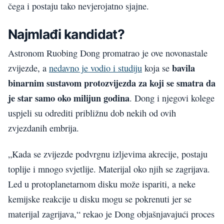
čega i postaju tako nevjerojatno sjajne.
Najmlađi kandidat?
Astronom Ruobing Dong promatrao je ove novonastale
bavila
zvijezde, a
nedavno je vodio i studiju
koja se
binarnim sustavom protozvijezda za koji se smatra da
je star samo oko milijun godina
. Dong i njegovi kolege
uspjeli su odrediti približnu dob nekih od ovih
zvjezdanih embrija.
„Kada se zvijezde podvrgnu izljevima akrecije, postaju
toplije i mnogo svjetlije. Materijal oko njih se zagrijava.
Led u protoplanetarnom disku može ispariti, a neke
kemijske reakcije u disku mogu se pokrenuti jer se
materijal zagrijava,“ rekao je Dong objašnjavajući proces