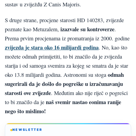
sustav u zviježđu Z Canis Majoris.
S druge strane, procjene starosti HD 140283, zvijezde
izazvale su kontroverze
poznate kao Metuzalem,
.
Prema prvim procjenama iz promatranja iz 2000. godine
zvijezda je stara oko 16 milijardi godina
. No, kao što
možete odmah primijetiti, to bi značilo da je zvijezda
starija i od samoga svemira za kojeg se smatra da je star
odmah
oko 13.8 milijardi godina. Astronomi su stoga
sugerirali da je došlo do pogreške u izračunavanju
starosti ove zvijezde
. Međutim ako nije riječ o pogrešci
naš svemir nastao eonima ranije
to bi značilo da je
nego što mislimo!
NEWSLETTER