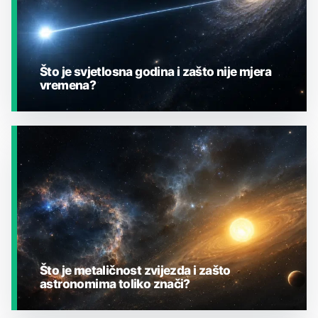
Što je svjetlosna godina i zašto nije mjera
vremena?
JESTE LI ZNALI?
Što je metaličnost zvijezda i zašto
astronomima toliko znači?