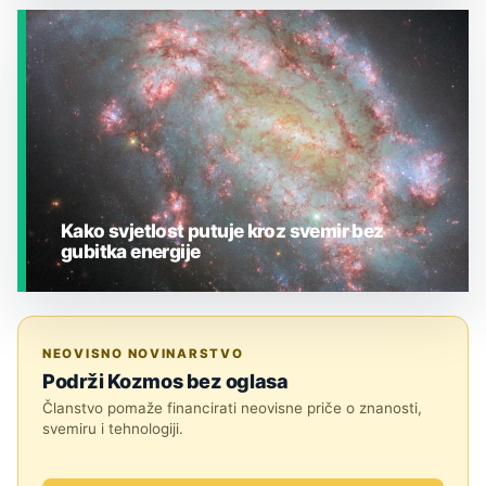
JESTE LI ZNALI?
Kako svjetlost putuje kroz svemir bez
gubitka energije
JESTE LI ZNALI?
NEOVISNO NOVINARSTVO
Podrži Kozmos bez oglasa
Članstvo pomaže financirati neovisne priče o znanosti,
svemiru i tehnologiji.