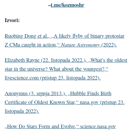
–
t.me/kozmoshr
Izvori:
Ruobing Dong et al., „A likely flyby of binary protostar
Nature Astronomy
Z CMa caught in action,“
(2022).
Elizabeth Rayne (22. listopada 2022.), „What’s the oldest
star in the universe? What about the youngest?,“
livescience.com (pristup 23. listopada 2022).
Anonymus (3. srpnja 2013.), „Hubble Finds Birth
Certificate of Oldest Known Star,“ nasa.gov (pristup 23.
listopada 2022).
„How Do Stars Form and Evolve,“ science.nasa.gov