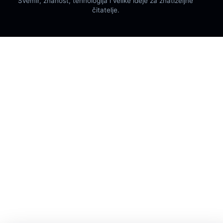
Svemir, znanost, tehnologija i velike ideje za znatiželjne
čitatelje.