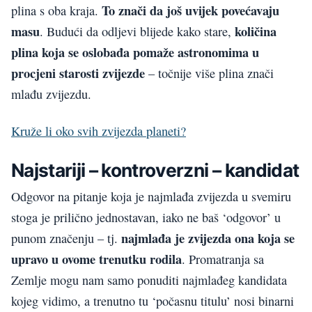
To znači da još uvijek povećavaju
plina s oba kraja.
masu
količina
. Budući da odljevi blijede kako stare,
plina koja se oslobađa pomaže astronomima u
procjeni starosti zvijezde
– točnije više plina znači
mlađu zvijezdu.
Kruže li oko svih zvijezda planeti?
Najstariji – kontroverzni – kandidat
Odgovor na pitanje koja je najmlađa zvijezda u svemiru
stoga je prilično jednostavan, iako ne baš ‘odgovor’ u
najmlađa je zvijezda ona koja se
punom značenju – tj.
upravo u ovome trenutku rodila
. Promatranja sa
Zemlje mogu nam samo ponuditi najmlađeg kandidata
kojeg vidimo, a trenutno tu ‘počasnu titulu’ nosi binarni