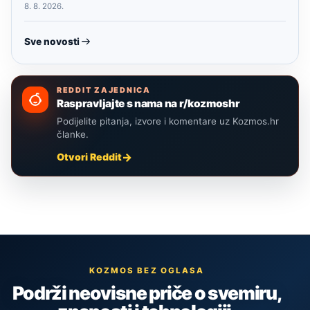
8. 8. 2026.
Sve novosti
REDDIT ZAJEDNICA
Raspravljajte s nama na r/kozmoshr
Podijelite pitanja, izvore i komentare uz Kozmos.hr
članke.
Otvori Reddit
KOZMOS BEZ OGLASA
Podrži neovisne priče o svemiru,