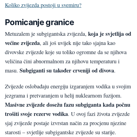
Koliko zvijezda postoji u svemiru?
Pomicanje granice
koja je svjetlija od
Metuzalem je subgigantska zvijezda,
većine zvijezda
, ali još uvijek nije tako sjajna kao
divovske zvijezde koje su toliko ogromne da se njihova
veličina čini abnormalnom za njihovu temperaturu i
Subgiganti su također crveniji od divova
masu.
.
Zvijezde oslobađaju energiju izgaranjem vodika u svojim
jezgrama i pretvaranjem u helij nuklearnom fuzijom.
Masivne zvijezde dosežu fazu subgiganta kada počnu
trošiti svoje rezerve vodika
. U ovoj fazi života zvijezde
sjaj zvijezde postaje izvrstan način za procjenu njezine
starosti – svjetlije subgigantske zvijezde su starije.