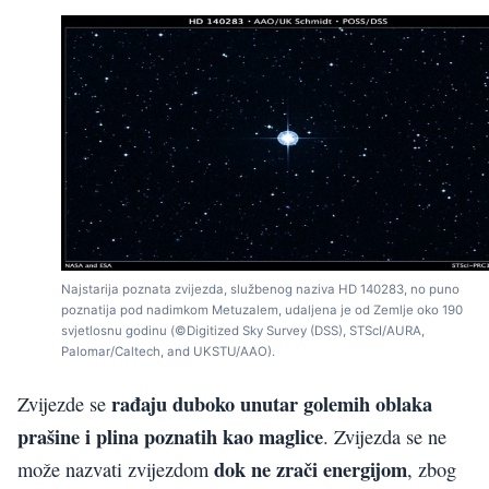
Najstarija poznata zvijezda, službenog naziva HD 140283, no puno
poznatija pod nadimkom Metuzalem, udaljena je od Zemlje oko 190
svjetlosnu godinu (©Digitized Sky Survey (DSS), STScI/AURA,
Palomar/Caltech, and UKSTU/AAO).
rađaju duboko unutar golemih oblaka
Zvijezde se
prašine i plina poznatih kao maglice
. Zvijezda se ne
dok ne zrači energijom
može nazvati zvijezdom
, zbog