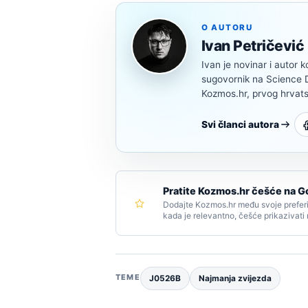
O AUTORU
Ivan Petričević
Ivan je novinar i autor k
sugovornik na Science Di
Kozmos.hr, prvog hrvats
Svi članci autora
Pratite Kozmos.hr češće na G
Dodajte Kozmos.hr među svoje preferi
kada je relevantno, češće prikazivati
TEME
J0526B
Najmanja zvijezda