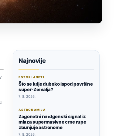
Najnovije
v
EGZOPLANETI
Što se krije duboko ispod površine
super-Zemalja?
7. 8. 2026.
u
ASTRONOMIJA
Zagonetni rendgenski signal iz
mlaza supermasivne crne rupe
zbunjuje astronome
7. 8. 2026.