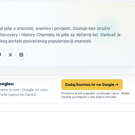
oji piše o znanosti, svemiru i povijesti. Gostuje kao stručni
scovery i History Channelu te piše za Večernji list. Osnivač je
kog portala posvećenog popularizaciji znanosti.
oogleu
Dodaj Kozmos.hr na Google
rane izvore i Google će vam,
Potrebno je biti prijavljen na Google račun. Odabir
 naše najnovije članke.
možete promijeniti u bilo kojem trenutku.