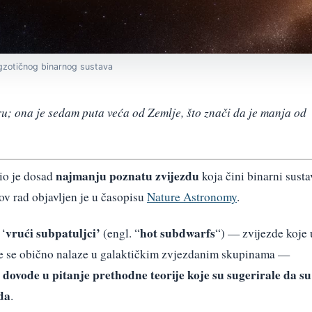
egzotičnog binarnog sustava
ru; ona je sedam puta veća od Zemlje, što znači da je manja od
najmanju poznatu zvijezdu
io je dosad
koja čini binarni susta
v rad objavljen je u časopisu
Nature Astronomy
.
vrući subpatuljci’
hot subdwarfs
 ‘
(engl. “
“) — zvijezde koje 
oje se obično nalaze u galaktičkim zvjezdanim skupinama —
dovode u pitanje prethodne teorije koje su sugerirale da su
a
da
.