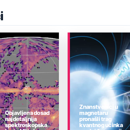
i
Znanstvenici u
Objavljena dosad
magnetaru
najdetaljnija
pronašli trag
spektroskopska
kvantnog učinka