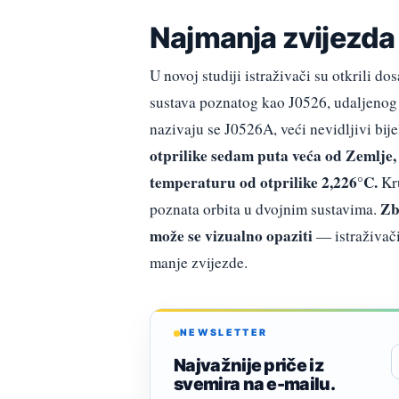
Najmanja zvijezda
U novoj studiji istraživači su otkrili do
sustava poznatog kao J0526, udaljenog 
nazivaju se J0526A, veći nevidljivi bije
otprilike sedam puta veća od Zemlje,
temperaturu od otprilike 2,226°C.
Kru
Zb
poznata orbita u dvojnim sustavima.
može se vizualno opaziti
— istraživači
manje zvijezde.
NEWSLETTER
Najvažnije priče iz
svemira na e-mailu.