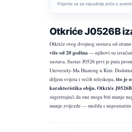
Prijavite se za najvažnije priče o svemiru
Otkriće J0526B iza
Otkriće ovog dvojnog sustava od strane
više od 20 godina
— njihovi su izračun
sustava. Sustav J0526 prvi je puta pro
University-Ma Huateng u Kini. Dodatna 
što je 
diljem svijeta i većih teleskopa,
karakteristika obiju. Otkriće J0526B i
sugerirajući da one mogu biti manje neg
manje zvijezde — možda s nepoznatim 