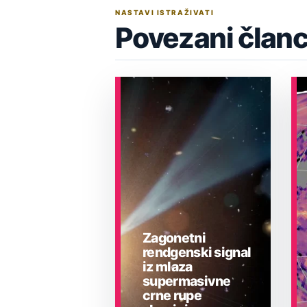
NASTAVI ISTRAŽIVATI
Povezani članc
Zagonetni
rendgenski signal
iz mlaza
supermasivne
crne rupe