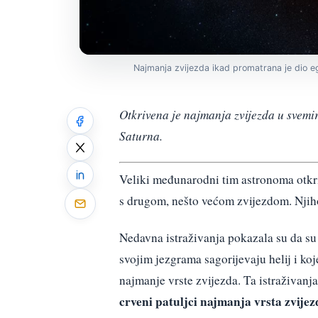
Najmanja zvijezda ikad promatrana je dio 
Otkrivena je najmanja zvijezda u svemi
Saturna.
Veliki međunarodni tim astronoma otkr
s drugom, nešto većom zvijezdom. Njiho
Nedavna istraživanja pokazala su da su
svojim jezgrama sagorijevaju helij i k
najmanje vrste zvijezda. Ta istraživanj
crveni patuljci najmanja vrsta zvijez