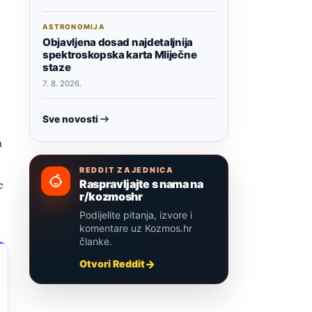
ASTRONOMIJA
Objavljena dosad najdetaljnija
spektroskopska karta Mliječne
staze
7. 8. 2026.
Sve novosti
a
e
REDDIT ZAJEDNICA
e
Raspravljajte s nama na
r/kozmoshr
Podijelite pitanja, izvore i
komentare uz Kozmos.hr
članke.
Otvori Reddit