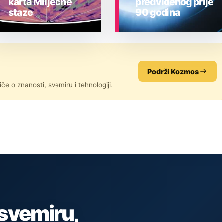
karta Mliječne
predviđenog prije
staze
90 godina
ASTRONOMIJA
ASTRONOMIJA
Podrži Kozmos
če o znanosti, svemiru i tehnologiji.
 svemiru,