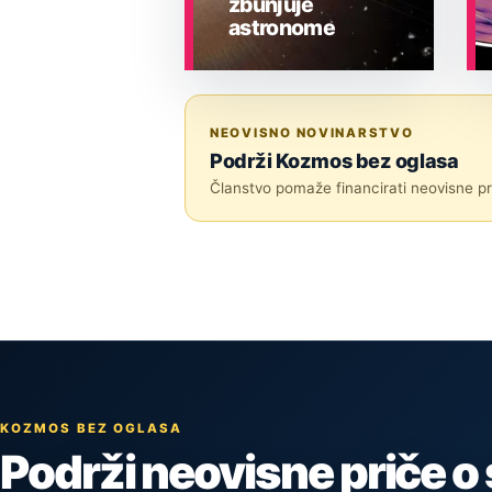
zbunjuje
astronome
ASTRONOMIJA
NEOVISNO NOVINARSTVO
Podrži Kozmos bez oglasa
Članstvo pomaže financirati neovisne pri
KOZMOS BEZ OGLASA
Podrži neovisne priče o