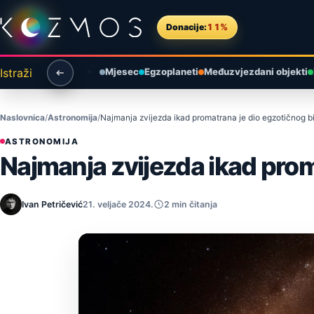
Preskoči na sadržaj
Donacije:
11%
Istraži
Mjesec
Egzoplaneti
Međuzvjezdani objekti
Naslovnica
Astronomija
Najmanja zvijezda ikad promatrana je dio egzotičnog 
ASTRONOMIJA
Najmanja zvijezda ikad prom
Ivan Petričević
21. veljače 2024.
2 min čitanja