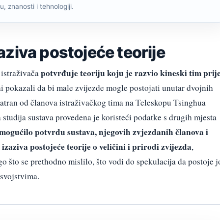
, znanosti i tehnologiji.
ziva postojeće teorije
potvrđuje teoriju koju je razvio kineski tim prij
 istraživača
i pokazali da bi male zvijezde mogle postojati unutar dvojnih
matran od članova istraživačkog tima na Teleskopu Tsinghua
studija sustava provedena je koristeći podatke s drugih mjesta
omogućilo potvrdu sustava, njegovih zvjezdanih članova i
zaziva postojeće teorije o veličini i prirodi zvijezda
,
o što se prethodno mislilo, što vodi do spekulacija da postoje j
svojstvima.