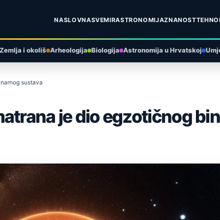
NASLOVNA
SVEMIR
ASTRONOMIJA
ZNANOST
TEHNO
Zemlja i okoliš
Arheologija
Biologija
Astronomija u Hrvatskoj
Umje
binarnog sustava
atrana je dio egzotičnog bi