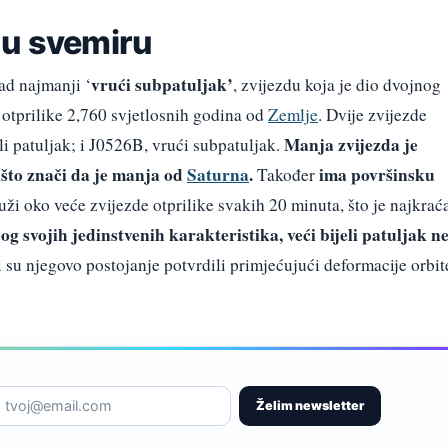
 u svemiru
vrući subpatuljak’
sad najmanji ‘
, zvijezdu koja je dio dvojnog
otprilike 2,760 svjetlosnih godina od
Zemlje
. Dvije zvijezde
Manja zvijezda je
li patuljak; i J0526B, vrući subpatuljak.
 što znači da je manja od
Saturna
.
ima površinsku
Također
ži oko veće zvijezde otprilike svakih 20 minuta, što je najkrać
og svojih jedinstvenih karakteristika, veći bijeli patuljak n
 su njegovo postojanje potvrdili primjećujući deformacije orbit
Želim newsletter