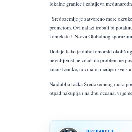
lokalne granice i zahtijeva međunarodn
“Sredozemlje je zatvoreno more okruž
prometom. Ovi nalazi trebali bi potakn
kontekstu UN-ova Globalnog sporazuma o
Dodaje kako je dubokomorski okoliš ugl
nevidljivost ne znači da problem ne pos
znanstvenike, novinare, medije i sve s 
Najdublja točka Sredozemnog mora post
otpad nakuplja i na dnu oceana, vrijem
O REDAKCIJI