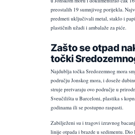
u Jonskom moru i dokumentirao čak 167
preostalih 19 sumnjivog porijekla. Najve
predmeti uključivali metal, staklo i pa
plastičnih užadi i ambalaže za piće.
Zašto se otpad nak
točki Sredozemno
Najdublja točka Sredozemnog mora smje
području Jonskog mora, i doseže dubinu
struje pretvaraju ovo područje u priro
Sveučilišta u Barceloni, plastika s kopn
godinama ili se postupno raspasti.
Zabilježeni su i tragovi izravnog baca
linije otpada i brazde u sedimentu. Dio 