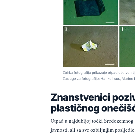
Zbirka fotografija prikazuje otpad otkrive
Zasluge za fotografije: Hanke i sur., Marine 
Znanstvenici poziv
plastičnog onečiš
Otpad u najdubljoj točki Sredozemnog m
javnosti, ali sa sve ozbiljnijim poslje