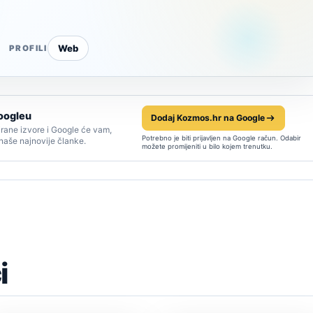
Web
PROFILI
oogleu
Dodaj Kozmos.hr na Google
rane izvore i Google će vam,
Potrebno je biti prijavljen na Google račun. Odabir
 naše najnovije članke.
možete promijeniti u bilo kojem trenutku.
i