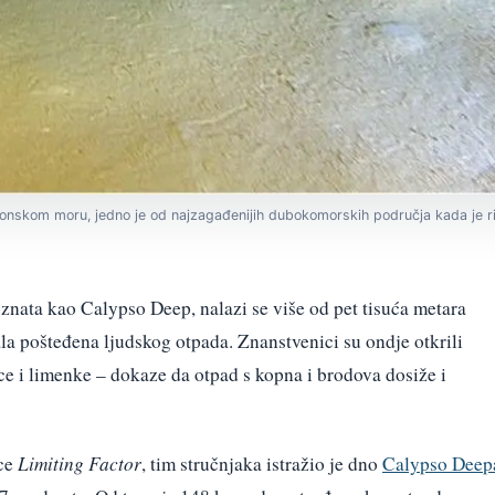
nskom moru, jedno je od najzagađenijih dubokomorskih područja kada je r
nata kao Calypso Deep, nalazi se više od pet tisuća metara
tala pošteđena ljudskog otpada. Znanstvenici su ondje otkrili
ce i limenke – dokaze da otpad s kopna i brodova dosiže i
ce
Limiting Factor
, tim stručnjaka istražio je dno
Calypso Deep