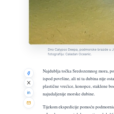
Dno Calypso Deepa, podmorske brazde u Jo
fotografiju: Caladan Oceanic.
Najdublja točka Sredozemnog mora, poz
ispod površine, ali ni ta dubina nije os
plastične vrećice, konopce, staklene bo
najudaljenije morske dubine.
Tijekom ekspedicije pomoću podmorni