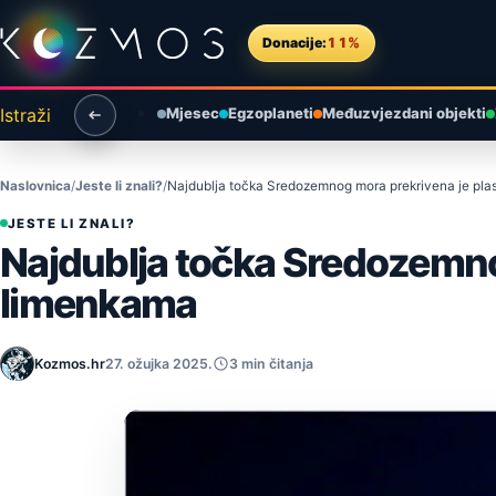
Preskoči na sadržaj
Donacije:
11%
Istraži
Mjesec
Egzoplaneti
Međuzvjezdani objekti
Naslovnica
Jeste li znali?
Najdublja točka Sredozemnog mora prekrivena je pla
JESTE LI ZNALI?
Najdublja točka Sredozemno
limenkama
Kozmos.hr
27. ožujka 2025.
3 min čitanja