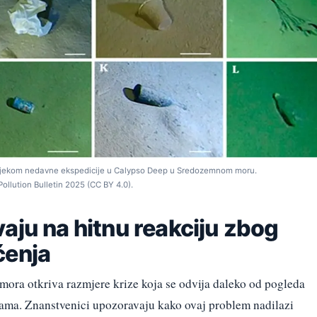
n tijekom nedavne ekspedicije u Calypso Deep u Sredozemnom moru.
Pollution Bulletin 2025 (CC BY 4.0).
aju na hitnu reakciju zbog
ćenja
ora otkriva razmjere krize koja se odvija daleko od pogleda
dicama. Znanstvenici upozoravaju kako ovaj problem nadilazi