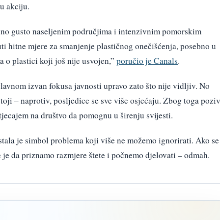
u akciju.
eno gusto naseljenim područjima i intenzivnim pomorskim
uti hitne mjere za smanjenje plastičnog onečišćenja, posebno u
 plastici koji još nije usvojen,”
poručio je Canals
.
avnom izvan fokusa javnosti upravo zato što nije vidljiv. No
toji – naprotiv, posljedice se sve više osjećaju. Zbog toga pozi
utjecajem na društvo da pomognu u širenju svijesti.
ala je simbol problema koji više ne možemo ignorirati. Ako se
e je da priznamo razmjere štete i počnemo djelovati – odmah.