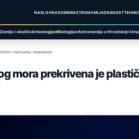
NASLOVNA
SVEMIR
ASTRONOMIJA
ZNANOST
TEHNO
Zemlja i okoliš
Arheologija
Biologija
Astronomija u Hrvatskoj
Umje
stičnim vrećicama i limenkama
g mora prekrivena je plasti