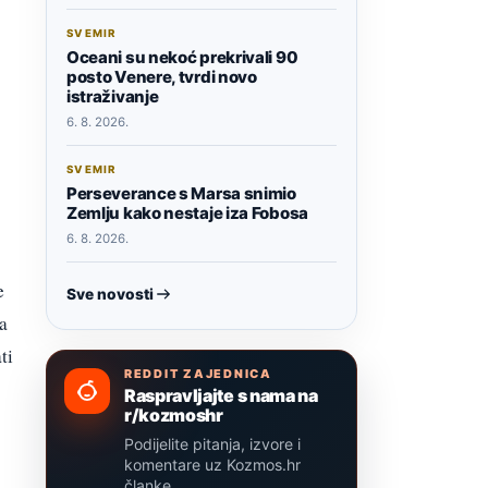
SVEMIR
Oceani su nekoć prekrivali 90
posto Venere, tvrdi novo
istraživanje
6. 8. 2026.
SVEMIR
Perseverance s Marsa snimio
Zemlju kako nestaje iza Fobosa
6. 8. 2026.
e
Sve novosti
a
ti
REDDIT ZAJEDNICA
Raspravljajte s nama na
r/kozmoshr
Podijelite pitanja, izvore i
komentare uz Kozmos.hr
članke.