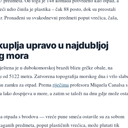
 predmeta. Od toga je 148 komada potvrđeno kao otpad, a
ći udio činila je plastika – čak 88 posto, dok su preostali
pir. Pronađeni su svakodnevni predmeti poput vrećica, čaša,
uplja upravo u najdubljoj
g mora
štena je u dubokomorskoj brazdi blizu grčke obale, na
 od 5122 metra. Zatvorena topografija morskog dna i vrlo slab
dnu zamku za otpad. Prema
riječima
profesora Miquela Canalsa s
a lako dospijeva u more, a zatim se taloži na dnu gdje može osta
nja otpada s brodova — vreće pune smeća ostavile su za sobom
laganih predmeta, poput plastičnih vrećica, može plutati tik