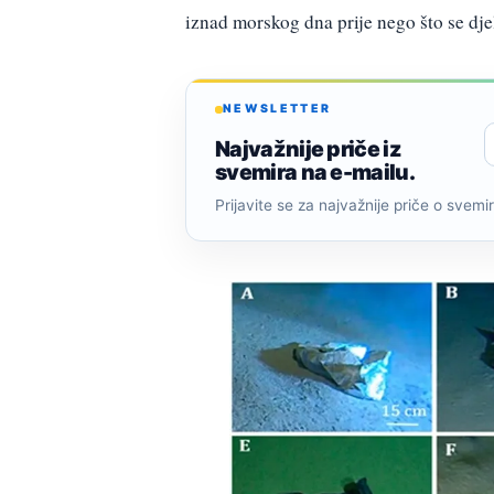
iznad morskog dna prije nego što se dje
NEWSLETTER
Najvažnije priče iz
svemira na e-mailu.
Prijavite se za najvažnije priče o svemiru