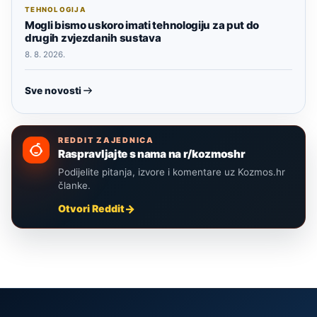
TEHNOLOGIJA
Mogli bismo uskoro imati tehnologiju za put do
drugih zvjezdanih sustava
8. 8. 2026.
Sve novosti
REDDIT ZAJEDNICA
Raspravljajte s nama na r/kozmoshr
Podijelite pitanja, izvore i komentare uz Kozmos.hr
članke.
Otvori Reddit