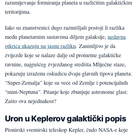
razumijevanje formiranja planeta u različitim galaktičkim
teritorijima.
Iako su znanstvenici dugo razmišljali postoji li razlika
među planetarnim sustavima diljem galaksije,
nedavna
otkrića ukazuju na jasnu razliku
. Zanimljivo je da
zvijezde koje se nalaze dalje od prometne galaktičke
ravnine, najgušćeg zvjezdanog središta Mliječne staze,
pokazuju izraženu oskudicu dvaju glavnih tipova planeta:
“Super-Zemalja” koje su veće od Zemlje i potencijalnih
“mini-Neptuna”. Pitanje koje zbunjuje astronome glasi:
Zašto ova nejednakost?
Uron u Keplerov galaktički popis
Pionirski svemirski teleskop Kepler, čudo NASA-e koje