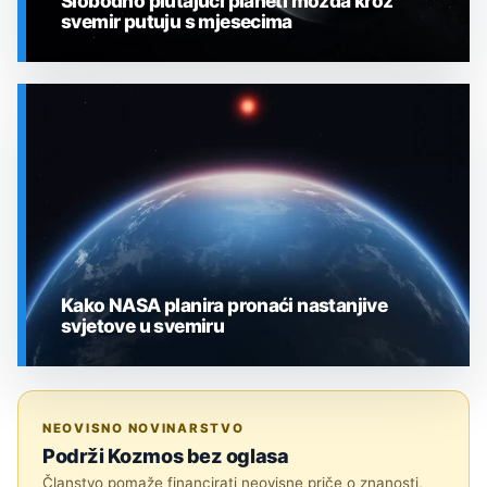
Slobodno plutajući planeti možda kroz
svemir putuju s mjesecima
SVEMIR
Kako NASA planira pronaći nastanjive
svjetove u svemiru
SVEMIR
NEOVISNO NOVINARSTVO
Podrži Kozmos bez oglasa
Članstvo pomaže financirati neovisne priče o znanosti,