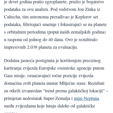
je devet godina pratio egzoplanete, pružio je bogatstvo
podataka za ovu analizu. Pod vodstvom Jon Zinka iz
Caltecha, tim astronoma prerađivao je Keplerov set
podataka, filtrirajući smetnje i fokusirajući se na planete
s orbitalnim periodima (poput naših zemaljskih godina)
u rasponu od jednog do 40 dana. Ovo je rezultiralo
impresivnih 2.038 planeta za evaluaciju.
Dodatna jasnoća postignuta je korištenjem preciznog
kartiranja zvijezda Europske svemirske agencije putem
Gaia misije, označavajući točne pozicije zvijezda
domaćina ovih planeta unutar Mliječne staze. Rezultati
su otkrili izvanredan “trend prema galaktičkoj lokaciji” –
primjetan nedostatak Super-Zemalja i
mini-Neptuna
među zvijezdama koje lutaju daleko od galaktičke