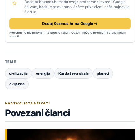
Dodajte Kozmos.hr među svoje preferirane izvore i Google
će vam, kada je relevantno, češće prikazivati naše najnovije
članke.
Dodaj Kozmos.hr na Google
Potrebno je biti prijavljen na Google račun. Odabir možete promijeniti u bilo kojem
trenutku.
TEME
civilizacija
energija
Kardaševa skala
planeti
Zvijezda
NASTAVI ISTRAŽIVATI
Povezani članci