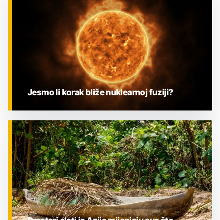
Jesmo li korak bliže nuklearnoj fuziji?
ZNANOST