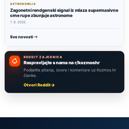
ASTRONOMIJA
Zagonetni rendgenski signal iz mlaza supermasivne
crne rupe zbunjuje astronome
7. 8. 2026.
Sve novosti
REDDIT ZAJEDNICA
Raspravljajte s nama na r/kozmoshr
Podijelite pitanja, izvore i komentare uz Kozmos.hr
članke.
Otvori Reddit