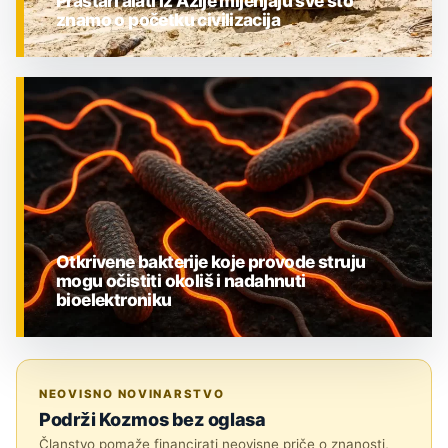
Prastari alati iz Azije mijenjaju sve što
znamo o početku civilizacija
ZNANOST
Otkrivene bakterije koje provode struju
mogu očistiti okoliš i nadahnuti
bioelektroniku
ZNANOST
NEOVISNO NOVINARSTVO
Podrži Kozmos bez oglasa
Članstvo pomaže financirati neovisne priče o znanosti,