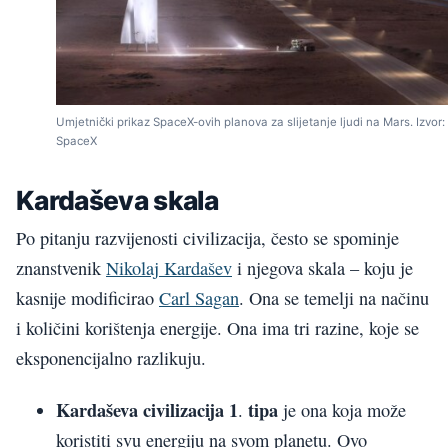
Umjetnički prikaz SpaceX-ovih planova za slijetanje ljudi na Mars. Izvor:
SpaceX
Kardaševa skala
Po pitanju razvijenosti civilizacija, često se spominje
znanstvenik
Nikolaj Kardašev
i njegova skala – koju je
kasnije modificirao
Carl Sagan
. Ona se temelji na načinu
i količini korištenja energije. Ona ima tri razine, koje se
eksponencijalno razlikuju.
Kardaševa civilizacija 1
tipa
.
je ona koja može
koristiti svu energiju na svom planetu. Ovo