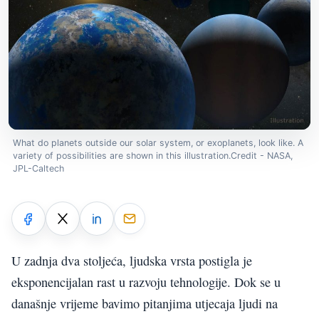
What do planets outside our solar system, or exoplanets, look like. A
variety of possibilities are shown in this illustration.Credit - NASA,
JPL-Caltech
U zadnja dva stoljeća, ljudska vrsta postigla je
eksponencijalan rast u razvoju tehnologije. Dok se u
današnje vrijeme bavimo pitanjima utjecaja ljudi na