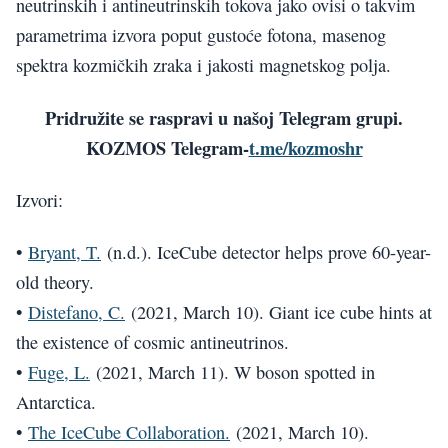
neutrinskih i antineutrinskih tokova jako ovisi o takvim
parametrima izvora poput gustoće fotona, masenog
spektra kozmičkih zraka i jakosti magnetskog polja.
Pridružite se raspravi u našoj Telegram grupi.
KOZMOS Telegram-
t.me/kozmoshr
Izvori:
•
Bryant, T.
(n.d.). IceCube detector helps prove 60-year-
old theory.
•
Distefano, C.
(2021, March 10). Giant ice cube hints at
the existence of cosmic antineutrinos.
•
Fuge, L.
(2021, March 11). W boson spotted in
Antarctica.
•
The IceCube Collaboration.
(2021, March 10).