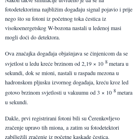
fotodetektorima najbližim događaju signal pojavio i prije
nego što su fotoni iz početnog toka čestica iz
visokoenergetskog W-bozona nastali u ledenoj masi
mogli doći do detektora.
Ova značajka događaja objašnjava se činjenicom da se
8
svjetlost u ledu kreće brzinom od 2,19 × 10
metara u
sekundi, dok se mioni, nastali u raspadu mezona u
hadronskom pljusku izvornog događaja, kreću kroz led
8
gotovo brzinom svjetlosti u vakuumu od 3 × 10
metara
u sekundi.
Dakle, prvi registrirani fotoni bili su Čerenkovljevo
zračenje upravo tih miona, a zatim su fotodetektori
zabilježili zračenje iz početne kaskade čestica.