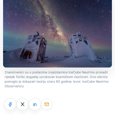
Znanstvenici su u podacima zvjezdarnice IceCube Neutrino pronašli
rijedak fizički događaj uzrokovan kozmičkom česticom. Ovo otkriće
pomoglo je dokazati teoriju staru 60 godina. Izvor: IceCube Neutrino
Observatory