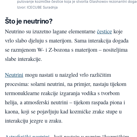
putovanje kozmičke čestice koja je stvorila Glashowov rezonantni doga
Izvor: ICECUBE Suradnja
Što je neutrino?
Neutrino su izuzetno lagane elementarne
čestice
koje
vrlo slabo djeluju s materijom. Sama interakcija događa
se razmjenom W- i Z-bozona s materijom – nositeljima
slabe interakcije.
Neutrini
mogu nastati u naizgled vrlo različitim
procesima: solarni neutrini, na primjer, nastaju tijekom
termonuklearne reakcije izgaranja vodika s tvorbom
helija, a atmosferski neutrini – tijekom raspada piona i
kaona, koji se pojavljuju kad kozmičke zrake stupe u
interakciju jezgre u zraku.
Astrofizički neutrini
, koji nastaju u raznim “kozmičkim