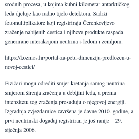
srodnih procesa, u kojima kubni kilometar antarktičkog
leda djeluje kao radno tijelo detektora. Sadrži
fotomultiplikatore koji registriraju Čerenkovljevo
zračenje nabijenih čestica i njihove produkte raspada
generirane interakcijom neutrina s ledom i zemljom.
https://kozmos.hr/portal-za-petu-dimenziju-predlozen-u-
novoj-cestici/
Fizičari mogu odrediti smjer kretanja samog neutrina
smjerom širenja zračenja u debljini leda, a prema
intenzitetu tog zračenja prosuđuju o njegovoj energiji.
Izgradnja zvjezdarnice završena je davne 2010. godine, a
prvi neutrinski događaj registriran je još ranije – 29.
siječnja 2006.