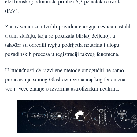
elektronskog odmorišta približi 6,3 petaelektronvolta
(PeV).
Znanstvenici su utvrdili prividnu energiju čestica nastalih
u tom slučaju, koja se pokazala bliskoj željenoj, a
također su odredili regiju podrijetla neutrina i ulogu
pozadinskih procesa u registraciji takvog fenomena.
U budućnosti će razvijene metode omogućiti ne samo
proučavanje samog Glashow rezonancijskog fenomena
već i veće znanje o izvorima astrofizičkih neutrina.