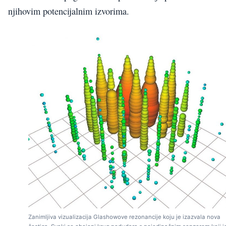
njihovim potencijalnim izvorima.
Zanimljiva vizualizacija Glashowove rezonancije koju je izazvala nova