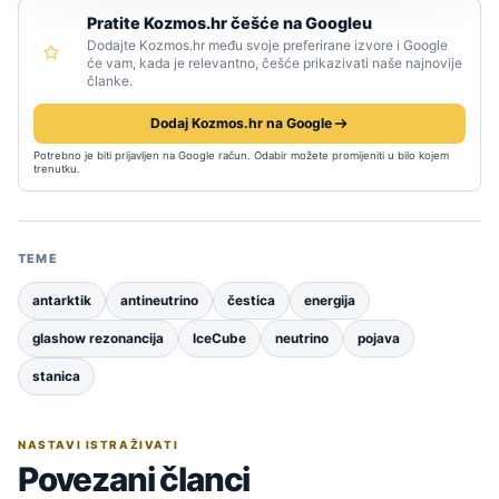
Pratite Kozmos.hr češće na Googleu
Dodajte Kozmos.hr među svoje preferirane izvore i Google
će vam, kada je relevantno, češće prikazivati naše najnovije
članke.
Dodaj Kozmos.hr na Google
Potrebno je biti prijavljen na Google račun. Odabir možete promijeniti u bilo kojem
trenutku.
TEME
antarktik
antineutrino
čestica
energija
glashow rezonancija
IceCube
neutrino
pojava
stanica
NASTAVI ISTRAŽIVATI
Povezani članci