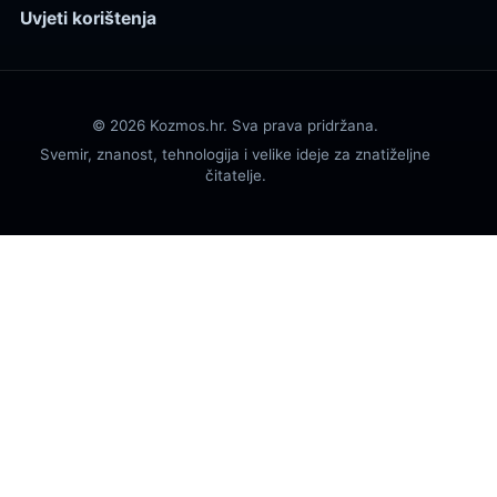
Uvjeti korištenja
© 2026 Kozmos.hr. Sva prava pridržana.
Svemir, znanost, tehnologija i velike ideje za znatiželjne
čitatelje.