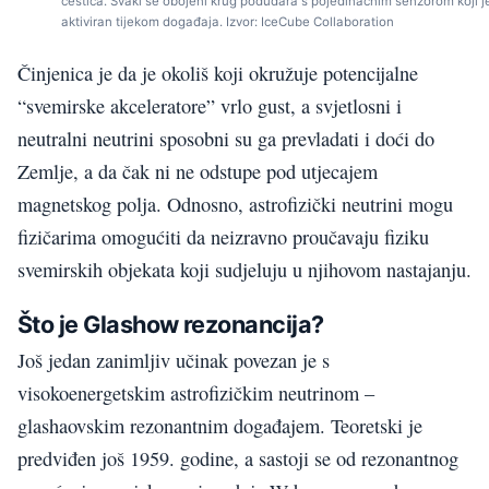
čestica. Svaki se obojeni krug podudara s pojedinačnim senzorom koji j
aktiviran tijekom događaja. Izvor: IceCube Collaboration
Činjenica je da je okoliš koji okružuje potencijalne
“svemirske akceleratore” vrlo gust, a svjetlosni i
neutralni neutrini sposobni su ga prevladati i doći do
Zemlje, a da čak ni ne odstupe pod utjecajem
magnetskog polja. Odnosno, astrofizički neutrini mogu
fizičarima omogućiti da neizravno proučavaju fiziku
svemirskih objekata koji sudjeluju u njihovom nastajanju.
Što je Glashow rezonancija?
Još jedan zanimljiv učinak povezan je s
visokoenergetskim astrofizičkim neutrinom –
glashaovskim rezonantnim događajem. Teoretski je
predviđen još 1959. godine, a sastoji se od rezonantnog