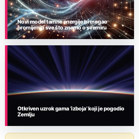
Novi model tamne energije bi mogao
promijeniti sve što znamo o svemiru
ASTRONOMIJA
Otkriven uzrok gama ‘izboja’ koji je pogodio
Zemlju