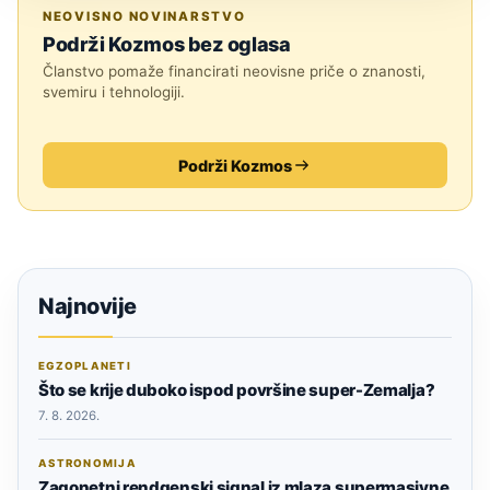
ASTRONOMIJA
NEOVISNO NOVINARSTVO
Podrži Kozmos bez oglasa
Članstvo pomaže financirati neovisne priče o znanosti,
svemiru i tehnologiji.
Podrži Kozmos
Najnovije
EGZOPLANETI
Što se krije duboko ispod površine super-Zemalja?
7. 8. 2026.
ASTRONOMIJA
Zagonetni rendgenski signal iz mlaza supermasivne