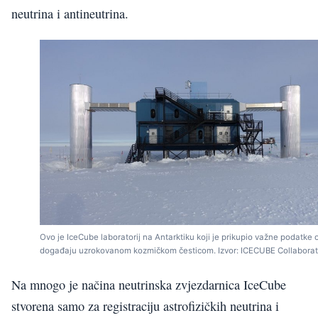
neutrina i antineutrina.
Ovo je IceCube laboratorij na Antarktiku koji je prikupio važne podatke 
događaju uzrokovanom kozmičkom česticom. Izvor: ICECUBE Collaborat
Na mnogo je načina neutrinska zvjezdarnica IceCube
stvorena samo za registraciju astrofizičkih neutrina i