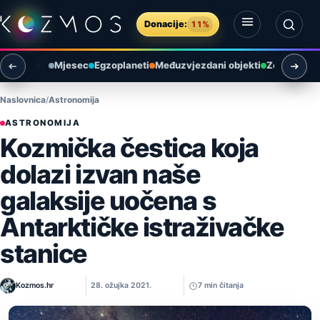
Preskoči na sadržaj
Donacije:
11%
Otvori izbornik
Otvori pretragu
Mjesec
Egzoplaneti
Međuzvjezdani objekti
Zemlja i ok
Naslovnica
Astronomija
ASTRONOMIJA
Kozmička čestica koja
dolazi izvan naše
galaksije uočena s
Antarktičke istraživačke
stanice
Kozmos.hr
28. ožujka 2021.
7 min čitanja