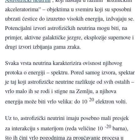
akceleratorima” – objektima u svemiru koji su sposobni
ubrzati čestice do izuzetno visokih energija, izdvajaju se.
Potencijalni izvori astrofizičkih neutrina mogu biti, na
primjer, aktivne galaktičke jezgre, eksplozije supernove i
drugi izvori izbijanja gama zraka.
Svaka vrsta neutrina karakterizira ovisnost njihovog
protoka o energiji – spektru. Pored samog izvora, spektar
je taj koji astrofizičke neutrine razlikuje od svih ostalih –
vrlo malo ih se rodi i stigne na Zemlju, a njihova
20
energija može biti vrlo velika: do 10
elektron volti.
Uz to, astrofizički neutrini imaju posebno mali presjek
-20
za interakciju s materijom (reda veličine 10
barna),
što ih čini vrlo pogodnima za proučavanje procesa u