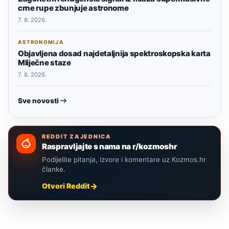
crne rupe zbunjuje astronome
7. 8. 2026.
ASTRONOMIJA
Objavljena dosad najdetaljnija spektroskopska karta
Mliječne staze
7. 8. 2026.
Sve novosti
REDDIT ZAJEDNICA
Raspravljajte s nama na r/kozmoshr
Podijelite pitanja, izvore i komentare uz Kozmos.hr
članke.
Otvori Reddit