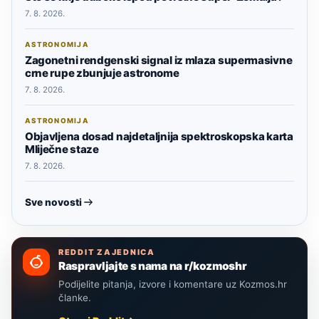
7. 8. 2026.
ASTRONOMIJA
Zagonetni rendgenski signal iz mlaza supermasivne
crne rupe zbunjuje astronome
7. 8. 2026.
ASTRONOMIJA
Objavljena dosad najdetaljnija spektroskopska karta
Mliječne staze
7. 8. 2026.
Sve novosti
REDDIT ZAJEDNICA
Raspravljajte s nama na r/kozmoshr
Podijelite pitanja, izvore i komentare uz Kozmos.hr
članke.