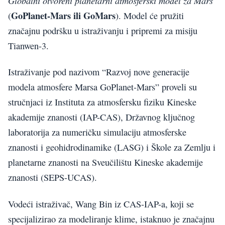
Globalni otvoreni planetarni atmosferski model za Mars
GoPlanet-Mars ili GoMars
(
). Model će pružiti
značajnu podršku u istraživanju i pripremi za misiju
Tianwen-3.
Istraživanje pod nazivom “Razvoj nove generacije
modela atmosfere Marsa GoPlanet-Mars” proveli su
stručnjaci iz Instituta za atmosfersku fiziku Kineske
akademije znanosti (IAP-CAS), Državnog ključnog
laboratorija za numeričku simulaciju atmosferske
znanosti i geohidrodinamike (LASG) i Škole za Zemlju i
planetarne znanosti na Sveučilištu Kineske akademije
znanosti (SEPS-UCAS).
Vodeći istraživač, Wang Bin iz CAS-IAP-a, koji se
specijalizirao za modeliranje klime, istaknuo je značajnu