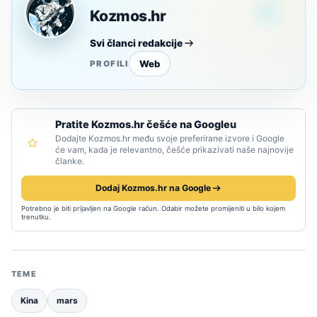
Kozmos.hr
Svi članci redakcije
Web
PROFILI
Pratite Kozmos.hr češće na Googleu
Dodajte Kozmos.hr među svoje preferirane izvore i Google
će vam, kada je relevantno, češće prikazivati naše najnovije
članke.
Dodaj Kozmos.hr na Google
Potrebno je biti prijavljen na Google račun. Odabir možete promijeniti u bilo kojem
trenutku.
TEME
Kina
mars