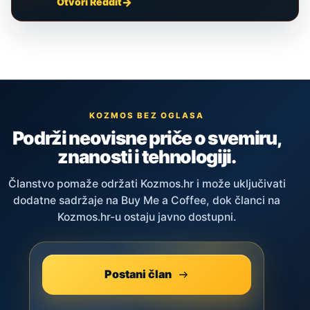
Otvori Reddit
KOZMOS BEZ OGLASA
Podrži neovisne priče o svemiru,
znanosti i tehnologiji.
Članstvo pomaže održati Kozmos.hr i može uključivati
dodatne sadržaje na Buy Me a Coffee, dok članci na
Kozmos.hr-u ostaju javno dostupni.
Postani član