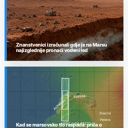
Znanstvenici izračunali gdje je na Marsu
najizglednije pronaći vodeni led
SVEMIR
Kad se marsovsko tlo raspada: priča o