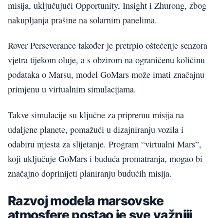
misija, uključujući Opportunity, Insight i Zhurong, zbog
nakupljanja prašine na solarnim panelima.
Rover Perseverance također je pretrpio oštećenje senzora
vjetra tijekom oluje, a s obzirom na ograničenu količinu
podataka o Marsu, model GoMars može imati značajnu
primjenu u virtualnim simulacijama.
Takve simulacije su ključne za pripremu misija na
udaljene planete, pomažući u dizajniranju vozila i
odabiru mjesta za slijetanje. Program “virtualni Mars”,
koji uključuje GoMars i buduća promatranja, mogao bi
značajno doprinijeti planiranju budućih misija.
Razvoj modela marsovske
atmosfere postao je sve važniji