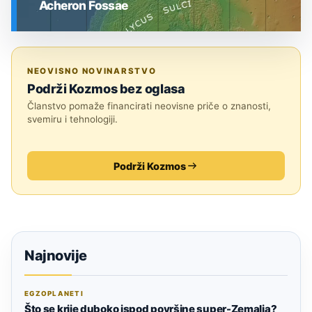
Acheron Fossae
SVEMIR
NEOVISNO NOVINARSTVO
Podrži Kozmos bez oglasa
Članstvo pomaže financirati neovisne priče o znanosti,
svemiru i tehnologiji.
Podrži Kozmos
Najnovije
EGZOPLANETI
Što se krije duboko ispod površine super-Zemalja?