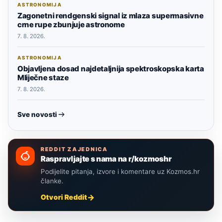
ASTRONOMIJA
Zagonetni rendgenski signal iz mlaza supermasivne
crne rupe zbunjuje astronome
7. 8. 2026.
ASTRONOMIJA
Objavljena dosad najdetaljnija spektroskopska karta
Mliječne staze
7. 8. 2026.
Sve novosti
REDDIT ZAJEDNICA
Raspravljajte s nama na r/kozmoshr
Podijelite pitanja, izvore i komentare uz Kozmos.hr
članke.
Otvori Reddit