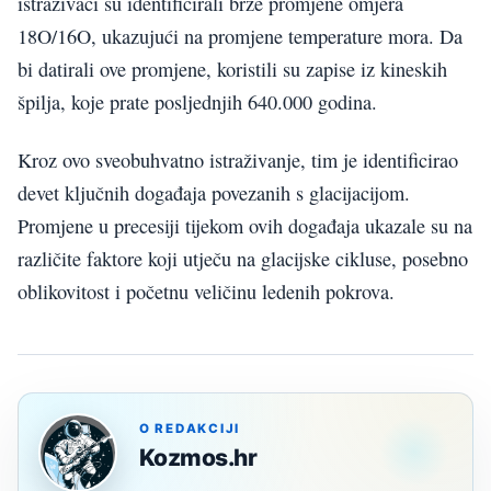
istraživači su identificirali brze promjene omjera
18O/16O, ukazujući na promjene temperature mora. Da
bi datirali ove promjene, koristili su zapise iz kineskih
špilja, koje prate posljednjih 640.000 godina.
Kroz ovo sveobuhvatno istraživanje, tim je identificirao
devet ključnih događaja povezanih s glacijacijom.
Promjene u precesiji tijekom ovih događaja ukazale su na
različite faktore koji utječu na glacijske cikluse, posebno
oblikovitost i početnu veličinu ledenih pokrova.
O REDAKCIJI
Kozmos.hr