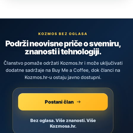
KOZMOS BEZ OGLASA
Podrži neovisne priče o svemiru,
znanosti i tehnologiji.
Članstvo pomaže održati Kozmos.hr i može uključivati
dodatne sadržaje na Buy Me a Coffee, dok članci na
Kozmos.hr-u ostaju javno dostupni.
Postani član
Bez oglasa. Više znanosti. Više
Kozmosa.hr.