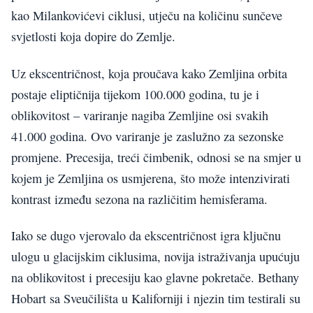
kao Milankovićevi ciklusi, utječu na količinu sunčeve
svjetlosti koja dopire do Zemlje.
Uz ekscentričnost, koja proučava kako Zemljina orbita
postaje eliptičnija tijekom 100.000 godina, tu je i
oblikovitost – variranje nagiba Zemljine osi svakih
41.000 godina. Ovo variranje je zaslužno za sezonske
promjene. Precesija, treći čimbenik, odnosi se na smjer u
kojem je Zemljina os usmjerena, što može intenzivirati
kontrast između sezona na različitim hemisferama.
Iako se dugo vjerovalo da ekscentričnost igra ključnu
ulogu u glacijskim ciklusima, novija istraživanja upućuju
na oblikovitost i precesiju kao glavne pokretače. Bethany
Hobart sa Sveučilišta u Kaliforniji i njezin tim testirali su