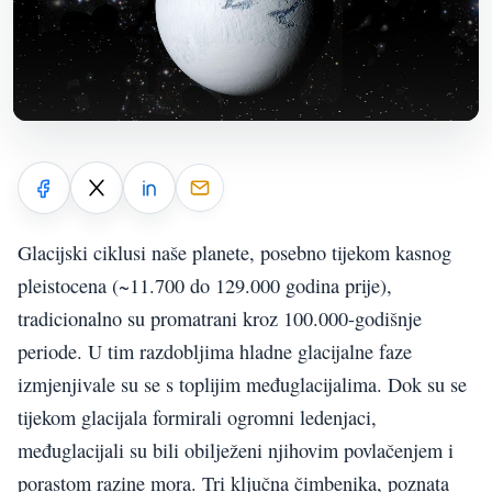
Glacijski ciklusi naše planete, posebno tijekom kasnog
pleistocena (~11.700 do 129.000 godina prije),
tradicionalno su promatrani kroz 100.000-godišnje
periode. U tim razdobljima hladne glacijalne faze
izmjenjivale su se s toplijim međuglacijalima. Dok su se
tijekom glacijala formirali ogromni ledenjaci,
međuglacijali su bili obilježeni njihovim povlačenjem i
porastom razine mora. Tri ključna čimbenika, poznata