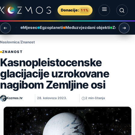
Preskoči na sadržaj
Donacije:
11%
Otvori izbornik
Otvori pretragu
Mjesec
Egzoplaneti
Međuzvjezdani objekti
Zemlja i ok
Naslovnica
Znanost
ZNANOST
Kasnopleistocenske
glacijacije uzrokovane
nagibom Zemljine osi
Kozmos.hr
28. kolovoza 2023.
2 min čitanja