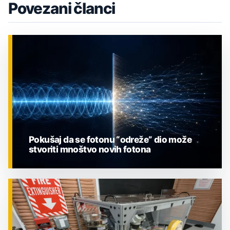
Povezani članci
Pokušaj da se fotonu “odreže” dio može
stvoriti mnoštvo novih fotona
ZNANOST