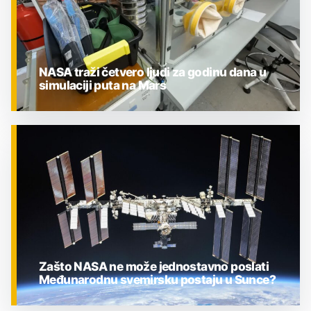
NASA traži četvero ljudi za godinu dana u
simulaciji puta na Mars
ZNANOST
Zašto NASA ne može jednostavno poslati
Međunarodnu svemirsku postaju u Sunce?