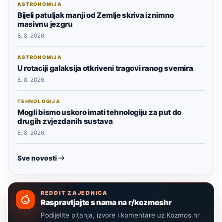
ASTRONOMIJA
Bijeli patuljak manji od Zemlje skriva iznimno
masivnu jezgru
8. 8. 2026.
ASTRONOMIJA
U rotaciji galaksija otkriveni tragovi ranog svemira
8. 8. 2026.
TEHNOLOGIJA
Mogli bismo uskoro imati tehnologiju za put do
drugih zvjezdanih sustava
8. 8. 2026.
Sve novosti
REDDIT ZAJEDNICA
Raspravljajte s nama na r/kozmoshr
Podijelite pitanja, izvore i komentare uz Kozmos.hr