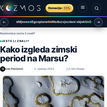
Preskoči na sadržaj
Donacije:
11%
Otvori izbornik
Otvori pretragu
Mjesec
Egzoplaneti
Međuzvjezdani objekti
Zemlja i ok
Naslovnica
Jeste li znali?
JESTE LI ZNALI?
Kako izgleda zimski
period na Marsu?
Ivan Petričević
2. siječnja 2023.
3 min čitanja