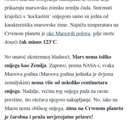
prikazuju marsovsku zimsku zemlju čuda. Smrznuti
krajolici s ‘kockastim’ snijegom samo su jedna od
karakteristika marsovske zime. Najniža temperatura na
Crvenom planetu je
oko Marsovih polova
, gdje može
čak minus 123°C
doseći
.
Mars nema toliko
No unatoč ekstremnoj hladnoći,
snijega kao Zemlja
. Zapravo, prema NASA-i, svaka
Marsova godina (Marsova godina jednaka je dvjema
nema više od nekoliko centimetara
zemaljskim)
snijega
. Nadalje, većina tog snijega pada na ravne
površine, što otežava njegovo nakupljanje. No, iako na
zima na Crvenom planetu
Marsu nema obilnog snijega,
je čarobna i pruža nevjerojatne prizore!