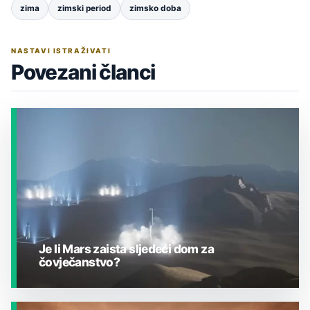
zima
zimski period
zimsko doba
NASTAVI ISTRAŽIVATI
Povezani članci
Je li Mars zaista sljedeći dom za
čovječanstvo?