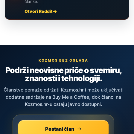
članke.
Otvori Reddit
KOZMOS BEZ OGLASA
Podrži neovisne priče o svemiru,
znanosti i tehnologiji.
Članstvo pomaže održati Kozmos.hr i može uključivati
dodatne sadržaje na Buy Me a Coffee, dok članci na
Kozmos.hr-u ostaju javno dostupni.
Postani član