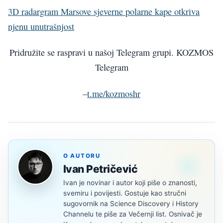
3D radargram Marsove sjeverne polarne kape otkriva
njenu unutrašnjost
Pridružite se raspravi u našoj Telegram grupi. KOZMOS
Telegram
–
t.me/kozmoshr
O AUTORU
Ivan Petričević
Ivan je novinar i autor koji piše o znanosti,
svemiru i povijesti. Gostuje kao stručni
sugovornik na Science Discovery i History
Channelu te piše za Večernji list. Osnivač je