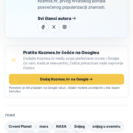
Kozmos.hr, prvog hrvatskog portala
posvećenog popularizaciji znanosti.
Svi članci autora
Pratite Kozmos.hr češće na Googleu
Dodajte Kozmos.hr među svoje preferirane izvore i Google
će vam, kada je relevantno, češće prikazivati naše najnovije
članke.
Dodaj Kozmos.hr na Google
Potrebno je biti prijavljen na Google račun. Odabir možete promijeniti u bilo kojem
trenutku.
TEME
Crveni Planet
mars
NASA
Snijeg
snijeg u svemiru