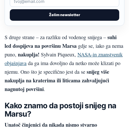
Želim newsletter
suhi
S druge strane – za razliku od vodenog snijega –
led dospijeva na površinu Marsa
gdje se, iako ga nema
nakuplja!
puno,
Sylvain Piqueux,
NASA-in znanstvenik
objašnjava
da ga ima dovoljno da netko može klizati po
snijeg više
njemu. Ono što je specifično jest da se
nakuplja na kraterima ili liticama zahvaljujući
nagnutoj površini
.
Kako znamo da postoji snijeg na
Marsu?
Unatoč činjenici da nikada nismo stvarno