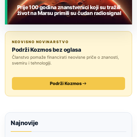
Prije 100 godina znanstvenici koji su tražili
život na Marsu primili su čudan radiosignal
JESTE LI ZNALI?
NEOVISNO NOVINARSTVO
Podrži Kozmos bez oglasa
Članstvo pomaže financirati neovisne priče o znanosti,
svemiru i tehnologiji.
Podrži Kozmos
Najnovije