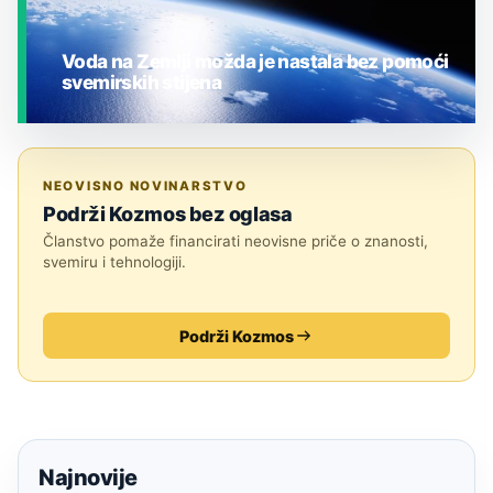
Voda na Zemlji možda je nastala bez pomoći
svemirskih stijena
JESTE LI ZNALI?
NEOVISNO NOVINARSTVO
Podrži Kozmos bez oglasa
Članstvo pomaže financirati neovisne priče o znanosti,
svemiru i tehnologiji.
Podrži Kozmos
Najnovije