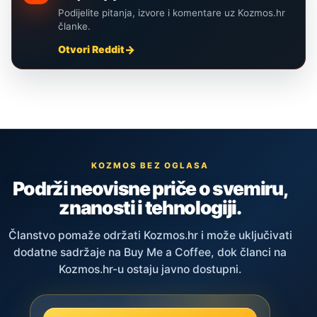
Podijelite pitanja, izvore i komentare uz Kozmos.hr
članke.
Otvori Reddit
KOZMOS BEZ OGLASA
Podrži neovisne priče o svemiru,
znanosti i tehnologiji.
Članstvo pomaže održati Kozmos.hr i može uključivati
dodatne sadržaje na Buy Me a Coffee, dok članci na
Kozmos.hr-u ostaju javno dostupni.