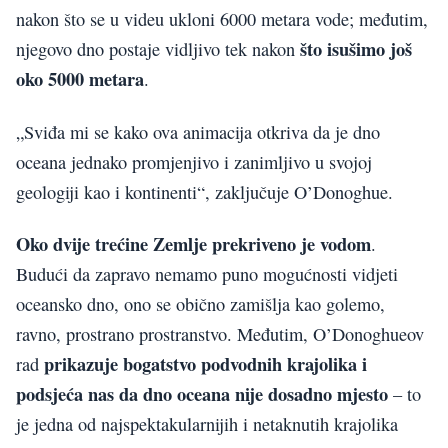
nakon što se u videu ukloni 6000 metara vode; međutim,
što isušimo još
njegovo dno postaje vidljivo tek nakon
oko 5000 metara
.
„Sviđa mi se kako ova animacija otkriva da je dno
oceana jednako promjenjivo i zanimljivo u svojoj
geologiji kao i kontinenti“, zaključuje O’Donoghue.
Oko dvije trećine Zemlje prekriveno je vodom
.
Budući da zapravo nemamo puno mogućnosti vidjeti
oceansko dno, ono se obično zamišlja kao golemo,
ravno, prostrano prostranstvo. Međutim, O’Donoghueov
prikazuje bogatstvo podvodnih krajolika i
rad
podsjeća nas da dno oceana nije dosadno mjesto
– to
je jedna od najspektakularnijih i netaknutih krajolika