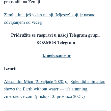
preostalih na Zemlji.
Zemlja ima još jedan manji ‘Mjesec’ koji je nastao
odvajanjem od većeg
Pridružite se raspravi u našoj Telegram grupi.
KOZMOS Telegram
–
t.me/kozmoshr
Izvori:
Alexandru Micu (2. veljače 2020.), „Splendid animation
shows the Earth without water — it’s stunning,“
zmescience.com (pristup 13. prosinca 2021.)