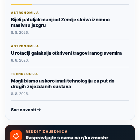
ASTRONOMIJA
Bijeli patuljak manji od Zemlje skriva iznimno
masivnu jezgru
8. 8. 2026.
ASTRONOMIJA
U rotaciji galaksija otkriveni tragovi ranog svemira
8. 8. 2026.
TEHNOLOGIJA
Mogli bismo uskoro imati tehnologiju za put do
drugih zvjezdanih sustava
8. 8. 2026.
Sve novosti
REDDIT ZAJEDNICA
Raspravljajte s nama na r/kozmoshr