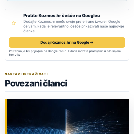
Pratite Kozmos.hr češće na Googleu
Dodajte Kozmos.hr među svoje preferirane izvore i Google
će vam, kada je relevantno, češće prikazivati naše najnovije
članke.
Dodaj Kozmos.hr na Google
Potrebno je biti prijavljen na Google račun. Odabir možete promijeniti u bilo kojem
trenutku.
NASTAVI ISTRAŽIVATI
Povezani članci