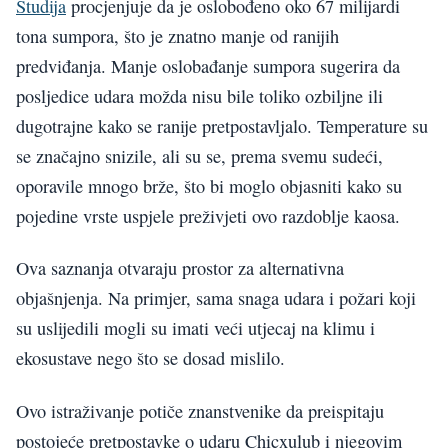
Studija
procjenjuje da je oslobođeno oko 67 milijardi
tona sumpora, što je znatno manje od ranijih
predviđanja. Manje oslobađanje sumpora sugerira da
posljedice udara možda nisu bile toliko ozbiljne ili
dugotrajne kako se ranije pretpostavljalo. Temperature su
se značajno snizile, ali su se, prema svemu sudeći,
oporavile mnogo brže, što bi moglo objasniti kako su
pojedine vrste uspjele preživjeti ovo razdoblje kaosa.
Ova saznanja otvaraju prostor za alternativna
objašnjenja. Na primjer, sama snaga udara i požari koji
su uslijedili mogli su imati veći utjecaj na klimu i
ekosustave nego što se dosad mislilo.
Ovo istraživanje potiče znanstvenike da preispitaju
postojeće pretpostavke o udaru Chicxulub i njegovim