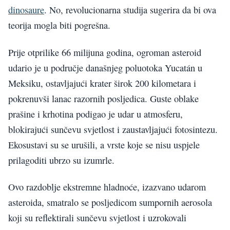
dinosaure
. No, revolucionarna studija sugerira da bi ova
teorija mogla biti pogrešna.
Prije otprilike 66 milijuna godina, ogroman asteroid
udario je u područje današnjeg poluotoka Yucatán u
Meksiku, ostavljajući krater širok 200 kilometara i
pokrenuvši lanac razornih posljedica. Guste oblake
prašine i krhotina podigao je udar u atmosferu,
blokirajući sunčevu svjetlost i zaustavljajući fotosintezu.
Ekosustavi su se urušili, a vrste koje se nisu uspjele
prilagoditi ubrzo su izumrle.
Ovo razdoblje ekstremne hladnoće, izazvano udarom
asteroida, smatralo se posljedicom sumpornih aerosola
koji su reflektirali sunčevu svjetlost i uzrokovali