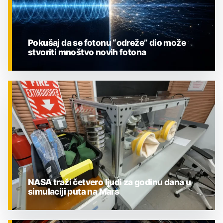
Pokušaj da se fotonu “odreže” dio može
stvoriti mnoštvo novih fotona
ZNANOST
NASA traži četvero ljudi za godinu dana u
simulaciji puta na Mars