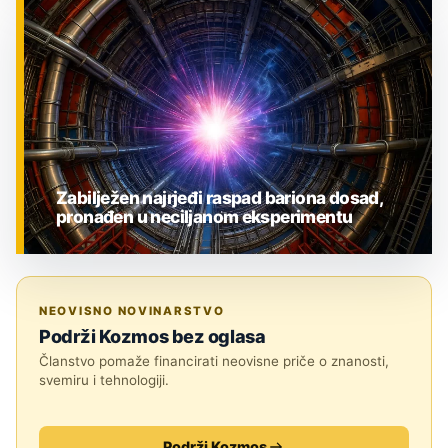
ZNANOST
Zabilježen najrjeđi raspad bariona dosad,
pronađen u neciljanom eksperimentu
ZNANOST
NEOVISNO NOVINARSTVO
Podrži Kozmos bez oglasa
Članstvo pomaže financirati neovisne priče o znanosti,
svemiru i tehnologiji.
Podrži Kozmos