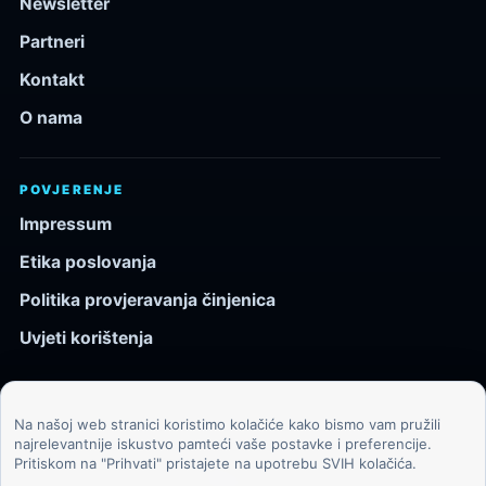
Newsletter
Partneri
Kontakt
O nama
POVJERENJE
Impressum
Etika poslovanja
Politika provjeravanja činjenica
Uvjeti korištenja
Na našoj web stranici koristimo kolačiće kako bismo vam pružili
© 2026 Kozmos.hr. Sva prava pridržana.
najrelevantnije iskustvo pamteći vaše postavke i preferencije.
Pritiskom na "Prihvati" pristajete na upotrebu SVIH kolačića.
Svemir, znanost, tehnologija i velike ideje za znatiželjne