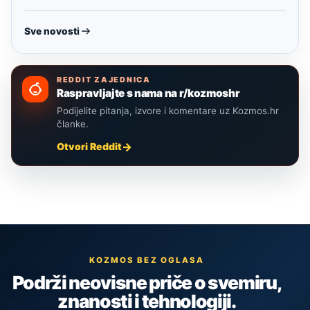
Sve novosti
REDDIT ZAJEDNICA
Raspravljajte s nama na r/kozmoshr
Podijelite pitanja, izvore i komentare uz Kozmos.hr
članke.
Otvori Reddit
KOZMOS BEZ OGLASA
Podrži neovisne priče o svemiru,
znanosti i tehnologiji.