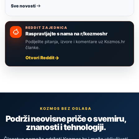
Sve novosti
REDDIT ZAJEDNICA
Raspravljajte s nama na r/kozmoshr
Podijelite pitanja, izvore i komentare uz Kozmos.hr
članke.
Otvori Reddit
KOZMOS BEZ OGLASA
Podrži neovisne priče o svemiru,
znanosti i tehnologiji.