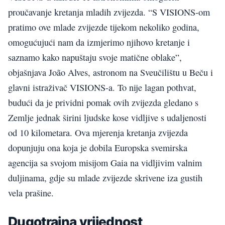
proučavanje kretanja mladih zvijezda. “S VISIONS-om
pratimo ove mlade zvijezde tijekom nekoliko godina,
omogućujući nam da izmjerimo njihovo kretanje i
saznamo kako napuštaju svoje matične oblake”,
objašnjava João Alves, astronom na Sveučilištu u Beču i
glavni istraživač VISIONS-a. To nije lagan pothvat,
budući da je prividni pomak ovih zvijezda gledano s
Zemlje jednak širini ljudske kose vidljive s udaljenosti
od 10 kilometara. Ova mjerenja kretanja zvijezda
dopunjuju ona koja je dobila Europska svemirska
agencija sa svojom misijom Gaia na vidljivim valnim
duljinama, gdje su mlade zvijezde skrivene iza gustih
vela prašine.
Dugotrajna vrijednost