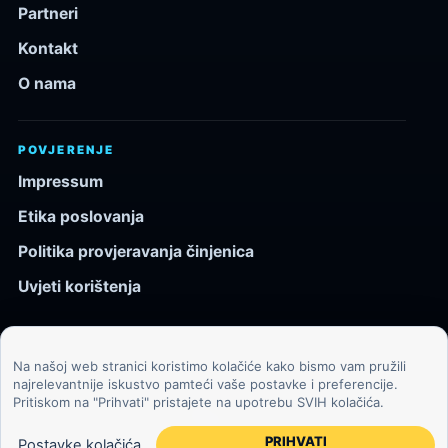
Partneri
Kontakt
O nama
POVJERENJE
Impressum
Etika poslovanja
Politika provjeravanja činjenica
Uvjeti korištenja
Na našoj web stranici koristimo kolačiće kako bismo vam pružili
© 2026 Kozmos.hr. Sva prava pridržana.
najrelevantnije iskustvo pamteći vaše postavke i preferencije.
Pritiskom na "Prihvati" pristajete na upotrebu SVIH kolačića.
Svemir, znanost, tehnologija i velike ideje za znatiželjne
čitatelje.
PRIHVATI
Postavke kolačića