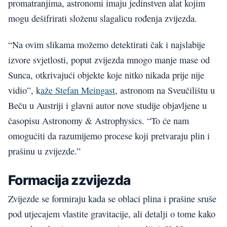
promatranjima, astronomi imaju jedinstven alat kojim
mogu dešifrirati složenu slagalicu rođenja zvijezda.
“Na ovim slikama možemo detektirati čak i najslabije
izvore svjetlosti, poput zvijezda mnogo manje mase od
Sunca, otkrivajući objekte koje nitko nikada prije nije
vidio”, k
aže Stefan Meingast
, astronom na Sveučilištu u
Beču u Austriji i glavni autor nove studije objavljene u
časopisu Astronomy & Astrophysics. “To će nam
omogućiti da razumijemo procese koji pretvaraju plin i
prašinu u zvijezde.”
Formacija zzvijezda
Zvijezde se formiraju kada se oblaci plina i prašine sruše
pod utjecajem vlastite gravitacije, ali detalji o tome kako