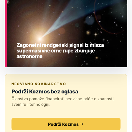
Zagonetni rendgenski signal iz mlaza
supermasivne crne rupe zbunjuje
astronome
ASTRONOMIJA
NEOVISNO NOVINARSTVO
Podrži Kozmos bez oglasa
Članstvo pomaže financirati neovisne priče o znanosti,
svemiru i tehnologiji.
Podrži Kozmos