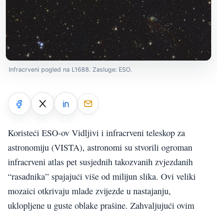
Infracrveni pogled na L1688. Zasluge: ESO.
Koristeći ESO-ov Vidljivi i infracrveni teleskop za
astronomiju (VISTA), astronomi su stvorili ogroman
infracrveni atlas pet susjednih takozvanih zvjezdanih
“rasadnika” spajajući više od milijun slika. Ovi veliki
mozaici otkrivaju mlade zvijezde u nastajanju,
uklopljene u guste oblake prašine. Zahvaljujući ovim