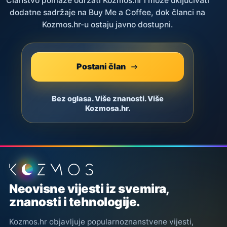
Članstvo pomaže održati Kozmos.hr i može uključivati
dodatne sadržaje na Buy Me a Coffee, dok članci na
Kozmos.hr-u ostaju javno dostupni.
Postani član
Bez oglasa. Više znanosti. Više
Kozmosa.hr.
Podnožje stranice
Neovisne vijesti iz svemira,
znanosti i tehnologije.
Kozmos.hr objavljuje popularnoznanstvene vijesti,