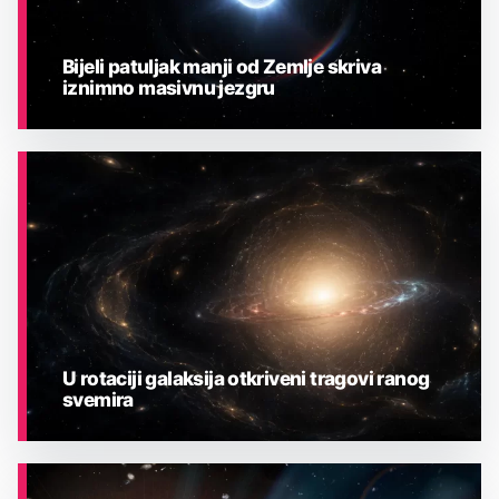
Bijeli patuljak manji od Zemlje skriva
iznimno masivnu jezgru
ASTRONOMIJA
U rotaciji galaksija otkriveni tragovi ranog
svemira
ASTRONOMIJA