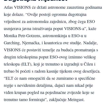
Atlas VISIONS će držati astronome zauzetima godinama
koje dolaze. “Ovdje postoji ogromna dugotrajna
vrijednost za astronomsku zajednicu, zbog čega ESO
usmjerava javna istraživanja poput VISIONS-a”, kaže
Monika Petr-Gotzens, astronomkinja u ESO-u u
Garching, Njemačka, i koautorica ove studije. Nadalje,
VISIONS će postaviti temelje za buduća promatranja s
drugim teleskopima poput ESO-ovog iznimno velikog
teleskopa (ELT), koji je trenutno u izgradnji u Čileu i
trebao bi početi s radom kasnije tijekom ovog desetljeća.
“ELT će nam omogućiti da se zumiramo u specifične
regije s neviđenim detaljima, dajući nam nikad prije
viđen krupan pogled na pojedinačne zvijezde koje se
trenutno tamo formiraju”, zaključuje Meingast.