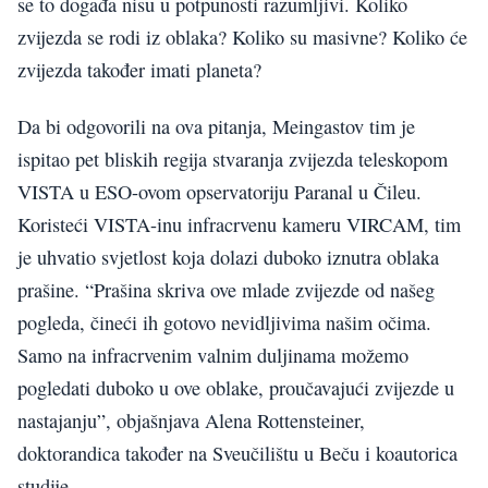
se to događa nisu u potpunosti razumljivi. Koliko
zvijezda se rodi iz oblaka? Koliko su masivne? Koliko će
zvijezda također imati planeta?
Da bi odgovorili na ova pitanja, Meingastov tim je
ispitao pet bliskih regija stvaranja zvijezda teleskopom
VISTA u ESO-ovom opservatoriju Paranal u Čileu.
Koristeći VISTA-inu infracrvenu kameru VIRCAM, tim
je uhvatio svjetlost koja dolazi duboko iznutra oblaka
prašine. “Prašina skriva ove mlade zvijezde od našeg
pogleda, čineći ih gotovo nevidljivima našim očima.
Samo na infracrvenim valnim duljinama možemo
pogledati duboko u ove oblake, proučavajući zvijezde u
nastajanju”, objašnjava Alena Rottensteiner,
doktorandica također na Sveučilištu u Beču i koautorica
studije.