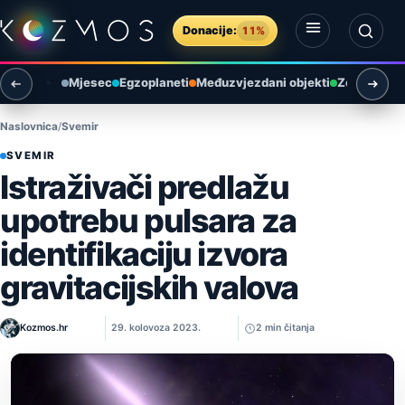
Preskoči na sadržaj
Donacije:
11%
Otvori izbornik
Otvori pretragu
Mjesec
Egzoplaneti
Međuzvjezdani objekti
Zemlja i ok
Naslovnica
Svemir
SVEMIR
Istraživači predlažu
upotrebu pulsara za
identifikaciju izvora
gravitacijskih valova
Kozmos.hr
29. kolovoza 2023.
2 min čitanja