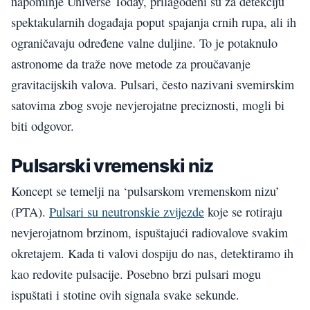
napominje Universe Today, prilagođeni su za detekciju
spektakularnih događaja poput spajanja crnih rupa, ali ih
ograničavaju određene valne duljine. To je potaknulo
astronome da traže nove metode za proučavanje
gravitacijskih valova. Pulsari, često nazivani svemirskim
satovima zbog svoje nevjerojatne preciznosti, mogli bi
biti odgovor.
Pulsarski vremenski niz
Koncept se temelji na ‘pulsarskom vremenskom nizu’
(PTA).
Pulsari su neutronskie zvijezde
koje se rotiraju
nevjerojatnom brzinom, ispuštajući radiovalove svakim
okretajem. Kada ti valovi dospiju do nas, detektiramo ih
kao redovite pulsacije. Posebno brzi pulsari mogu
ispuštati i stotine ovih signala svake sekunde.