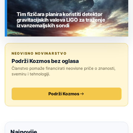
Tim fizičara planira koristiti detektor
gravitacijskih valova LIGO za traženje
izvanzemaljskih sondi
SVEMIR
NEOVISNO NOVINARSTVO
Podrži Kozmos bez oglasa
Članstvo pomaže financirati neovisne priče o znanosti,
svemiru i tehnologiji.
Podrži Kozmos
Najnovije