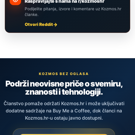
Raspravljajte s nama na r/kozmoshr
Podijelite pitanja, izvore i komentare uz Kozmos.hr
članke.
Otvori Reddit
KOZMOS BEZ OGLASA
Podrži neovisne priče o svemiru,
znanosti i tehnologiji.
Članstvo pomaže održati Kozmos.hr i može uključivati
dodatne sadržaje na Buy Me a Coffee, dok članci na
Kozmos.hr-u ostaju javno dostupni.