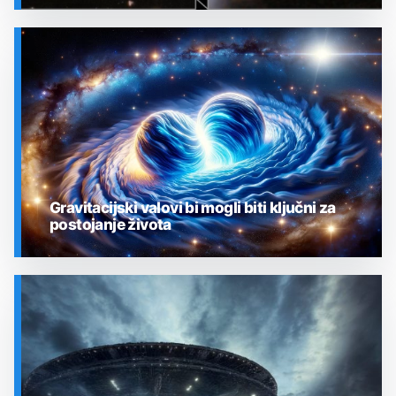
SVEMIR
Gravitacijski valovi bi mogli biti ključni za
postojanje života
SVEMIR