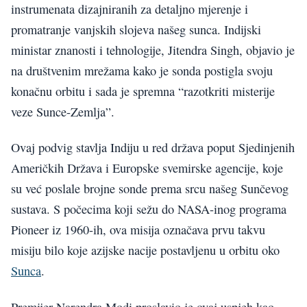
instrumenata dizajniranih za detaljno mjerenje i
promatranje vanjskih slojeva našeg sunca. Indijski
ministar znanosti i tehnologije, Jitendra Singh, objavio je
na društvenim mrežama kako je sonda postigla svoju
konačnu orbitu i sada je spremna “razotkriti misterije
veze Sunce-Zemlja”.
Ovaj podvig stavlja Indiju u red država poput Sjedinjenih
Američkih Država i Europske svemirske agencije, koje
su već poslale brojne sonde prema srcu našeg Sunčevog
sustava. S počecima koji sežu do NASA-inog programa
Pioneer iz 1960-ih, ova misija označava prvu takvu
misiju bilo koje azijske nacije postavljenu u orbitu oko
Sunca
.
Premijer Narendra Modi proslavio je ovaj uspjeh kao