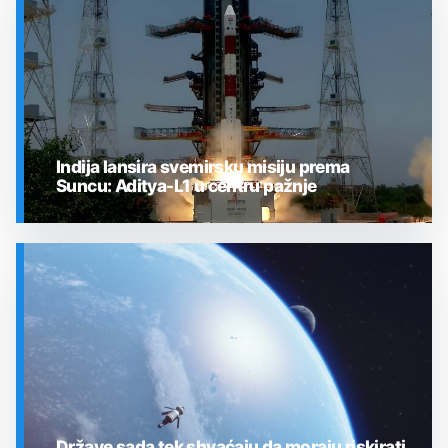
Indija lansira svemirsku misiju prema
Suncu: Aditya-L1 u centru pažnje
SVEMIR
Države sada tek shvaćaju da moraju riskirati