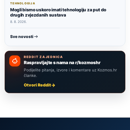
TEHNOLOGIJA
Mogli bismo uskoro imati tehnologiju za put do
drugih zvjezdanih sustava
8. 8. 2026.
Sve novosti
REDDIT ZAJEDNICA
Raspravljajte s nama na r/kozmoshr
Podijelite pitanja, izvore i komentare uz Kozmos.hr
članke.
Otvori Reddit