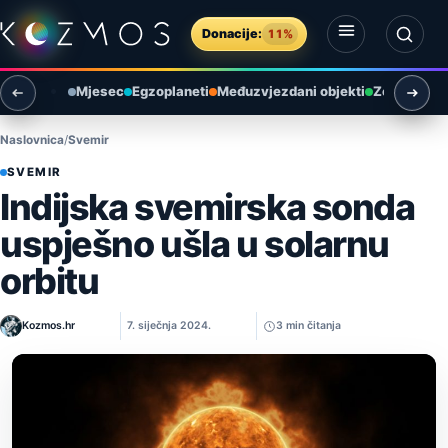
Preskoči na sadržaj
Donacije:
11%
Otvori izbornik
Otvori pretragu
Mjesec
Egzoplaneti
Međuzvjezdani objekti
Zemlja i ok
Naslovnica
Svemir
SVEMIR
Indijska svemirska sonda
uspješno ušla u solarnu
orbitu
Kozmos.hr
7. siječnja 2024.
3 min čitanja