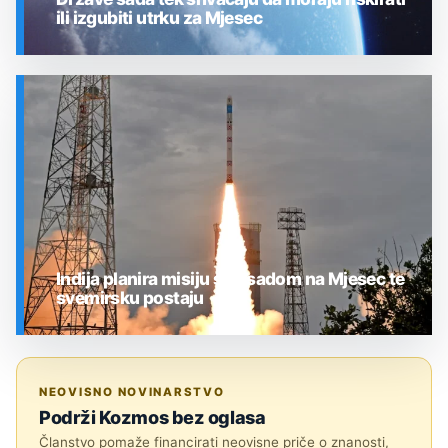
ili izgubiti utrku za Mjesec
SVEMIR
Indija planira misiju s posadom na Mjesec te
svemirsku postaju
SVEMIR
NEOVISNO NOVINARSTVO
Podrži Kozmos bez oglasa
Članstvo pomaže financirati neovisne priče o znanosti,