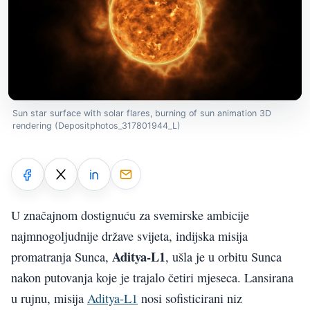
Sun star surface with solar flares, burning of sun animation 3D
rendering (Depositphotos_317801944_L)
U značajnom dostignuću za svemirske ambicije
najmnogoljudnije države svijeta, indijska misija
Aditya-L1
promatranja Sunca,
, ušla je u orbitu Sunca
nakon putovanja koje je trajalo četiri mjeseca. Lansirana
u rujnu, misija
Aditya-L1
nosi sofisticirani niz