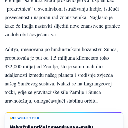
“prekretnicu” u svemirskom istraživanju Indije, ističući
posvećenost i naporan rad znanstvenika. Naglasio je
kako će Indija nastaviti slijediti nove znanstvene granice
za dobrobit čovječanstva.
Aditya, imenovana po hinduističkom božanstvu Sunca,
proputovala je put od 1,5 milijuna kilometara (oko
932,000 milja) od Zemlje, što je samo mali dio
udaljenosti između našeg planeta i središnje zvjezda
našeg Sunčevog sustava. Nalazi se na Lagrangeovoj
točki, gdje se gravitacijske sile Zemlje i Sunca
uravnotežuju, omogućavajući stabilnu orbitu.
NEWSLETTER
Najvažnije priče iz svemira na e-mailu.