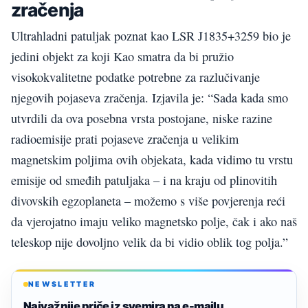
zračenja
Ultrahladni patuljak poznat kao LSR J1835+3259 bio je
jedini objekt za koji Kao smatra da bi pružio
visokokvalitetne podatke potrebne za razlučivanje
njegovih pojaseva zračenja. Izjavila je: “Sada kada smo
utvrdili da ova posebna vrsta postojane, niske razine
radioemisije prati pojaseve zračenja u velikim
magnetskim poljima ovih objekata, kada vidimo tu vrstu
emisije od smeđih patuljaka – i na kraju od plinovitih
divovskih egzoplaneta – možemo s više povjerenja reći
da vjerojatno imaju veliko magnetsko polje, čak i ako naš
teleskop nije dovoljno velik da bi vidio oblik tog polja.”
NEWSLETTER
Najvažnije priče iz svemira na e-mailu.