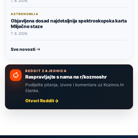
7. 8. 2026.
ASTRONOMIJA
Objavljena dosad najdetaljnija spektroskopska karta
Mliječne staze
7. 8. 2026.
Sve novosti
REDDIT ZAJEDNICA
Raspravljajte s nama na r/kozmoshr
Podijelite pitanja, izvore i komentare uz Kozmos.hr
članke.
Otvori Reddit