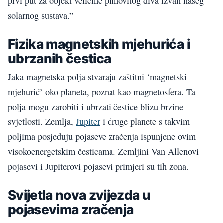
prvi put za objekt veličine plinovitog diva izvan našeg
solarnog sustava.”
Fizika magnetskih mjehurića i
ubrzanih čestica
Jaka magnetska polja stvaraju zaštitni ‘magnetski
mjehurić’ oko planeta, poznat kao magnetosfera. Ta
polja mogu zarobiti i ubrzati čestice blizu brzine
svjetlosti. Zemlja,
Jupiter
i druge planete s takvim
poljima posjeduju pojaseve zračenja ispunjene ovim
visokoenergetskim česticama. Zemljini Van Allenovi
pojasevi i Jupiterovi pojasevi primjeri su tih zona.
Svijetla nova zvijezda u
pojasevima zračenja