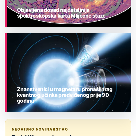
Objavljena dosad najdetaljnija
spektroskopska karta Mliječne staze
ASTRONOMIJA
Znanstvenici u magnetaru pronašli trag
kvantnog učinka predviđenog prije 90
godina
ASTRONOMIJA
NEOVISNO NOVINARSTVO