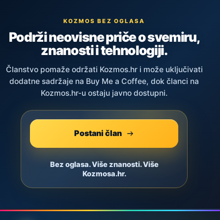
KOZMOS BEZ OGLASA
Podrži neovisne priče o svemiru,
znanosti i tehnologiji.
Članstvo pomaže održati Kozmos.hr i može uključivati
dodatne sadržaje na Buy Me a Coffee, dok članci na
Kozmos.hr-u ostaju javno dostupni.
Postani član
Bez oglasa. Više znanosti. Više
Kozmosa.hr.