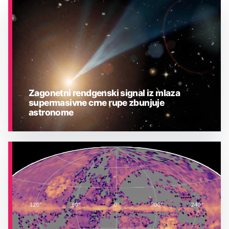
Zagonetni rendgenski signal iz mlaza
supermasivne crne rupe zbunjuje
astronome
ASTRONOMIJA