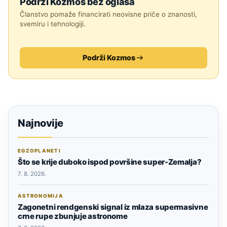
Podrži Kozmos bez oglasa
Članstvo pomaže financirati neovisne priče o znanosti,
svemiru i tehnologiji.
Podrži Kozmos
Najnovije
EGZOPLANETI
Što se krije duboko ispod površine super-Zemalja?
7. 8. 2026.
ASTRONOMIJA
Zagonetni rendgenski signal iz mlaza supermasivne
crne rupe zbunjuje astronome