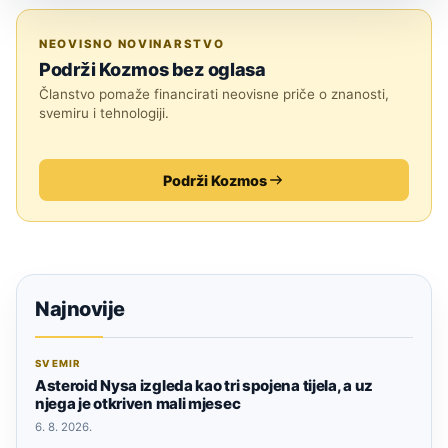
SVEMIR
NEOVISNO NOVINARSTVO
Podrži Kozmos bez oglasa
Članstvo pomaže financirati neovisne priče o znanosti,
svemiru i tehnologiji.
Podrži Kozmos
Najnovije
SVEMIR
Asteroid Nysa izgleda kao tri spojena tijela, a uz
njega je otkriven mali mjesec
6. 8. 2026.