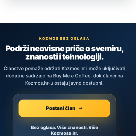
KOZMOS BEZ OGLASA
Podrži neovisne priče o svemiru,
znanosti i tehnologiji.
Članstvo pomaže održati Kozmos.hr i može uključivati
dodatne sadržaje na Buy Me a Coffee, dok članci na
Kozmos.hr-u ostaju javno dostupni.
Postani član
Bez oglasa. Više znanosti. Više
Kozmosa.hr.