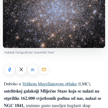
Hubble fotografirao 'kozmički fosil'
Duboko u
Velikom Magellanovom oblaku
(LMC),
satelitskoj galaksiji Mliječne Staze koja se nalazi na
otprilike 162.000 svjetlosnih godina od nas, nalazi se
NGC 1841,
iznimno gusto naseljen kuglasti skup