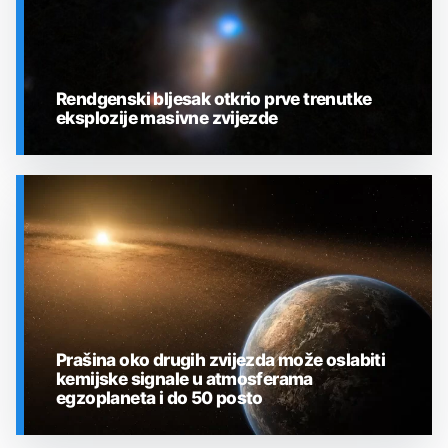
Rendgenski bljesak otkrio prve trenutke
eksplozije masivne zvijezde
SVEMIR
Prašina oko drugih zvijezda može oslabiti
kemijske signale u atmosferama
egzoplaneta i do 50 posto