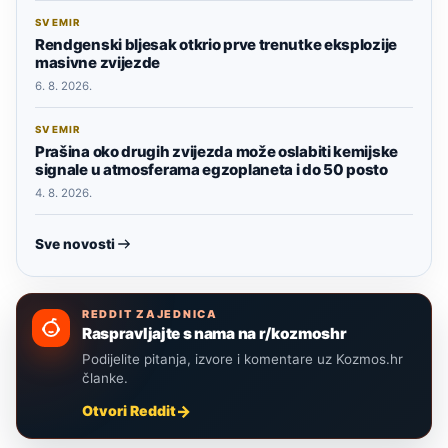
SVEMIR
Rendgenski bljesak otkrio prve trenutke eksplozije
masivne zvijezde
6. 8. 2026.
SVEMIR
Prašina oko drugih zvijezda može oslabiti kemijske
signale u atmosferama egzoplaneta i do 50 posto
4. 8. 2026.
Sve novosti
REDDIT ZAJEDNICA
Raspravljajte s nama na r/kozmoshr
Podijelite pitanja, izvore i komentare uz Kozmos.hr
članke.
Otvori Reddit