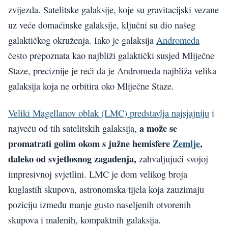
zvijezda. Satelitske galaksije, koje su gravitacijski vezane
uz veće domaćinske galaksije, ključni su dio našeg
galaktičkog okruženja. Iako je galaksija
Andromeda
često prepoznata kao najbliži galaktički susjed Mliječne
Staze, preciznije je reći da je Andromeda najbliža velika
galaksija koja ne orbitira oko Mliječne Staze.
Veliki Magellanov oblak (LMC) predstavlja najsjajniju
i
a može se
najveću od tih satelitskih galaksija,
promatrati golim okom s južne hemisfere
Zemlje
,
daleko od svjetlosnog zagađenja,
zahvaljujući svojoj
impresivnoj svjetlini. LMC je dom velikog broja
kuglastih skupova, astronomska tijela koja zauzimaju
poziciju između manje gusto naseljenih otvorenih
skupova i malenih, kompaktnih galaksija.