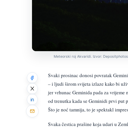
Meteorski roj Akvaridi. Izvor: Depositphoto
Svaki prosinac donosi povratak Gemini
– i ljudi širom svijeta izlaze kako bi 
jer vrhunac Geminida pada za vrijeme 
od trenutka kada se Geminidi prvi put po
Što je noć tamnija, to je spektakl impres
Svaka čestica prašine koja udari u Zem