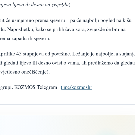
njeva lijevo ili desno od zviježđa
).
it će usmjereno prema sjeveru – pa će najbolji pogled na kišu
du. Naposljetku, kako se približava zora, zviježđe će biti na
prema zapadu ili sjeveru.
prilike 45 stupnjeva od površine. Ležanje je najbolje, a stajanj
li gledati lijevo ili desno ovisi o vama, ali predlažemo da gledat
vjetlosno onečišćenje).
am grupi. KOZMOS Telegram –
t.me/kozmoshr