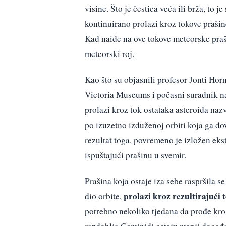
visine. Što je čestica veća ili brža, to 
kontinuirano prolazi kroz tokove prašin
Kad naiđe na ove tokove meteorske praši
meteorski roj.
Kao što su objasnili profesor Jonti Hor
Victoria Museums i počasni suradnik n
prolazi kroz tok ostataka asteroida na
po izuzetno izduženoj orbiti koja ga d
rezultat toga, povremeno je izložen ek
ispuštajući prašinu u svemir.
Prašina koja ostaje iza sebe raspršila 
prolazi kroz rezultirajući 
dio orbite,
potrebno nekoliko tjedana da prođe kroz