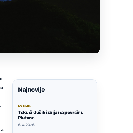
ni
na
Najnovije
.
SVEMIR
Tekući dušik izbija na površinu
Plutona
6. 8. 2026.
ra