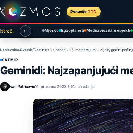
Preskoči na sadržaj
Donacije:
11%
Istraži
Mjesec
Egzoplaneti
Međuzvjezdani objekti
Naslovnica
Svemir
Geminidi: Najzapanjujući meteorski roj u cijeloj godini počinj
SVEMIR
Geminidi: Najzapanjujući mete
Ivan Petričević
11. prosinca 2023.
4 min čitanja