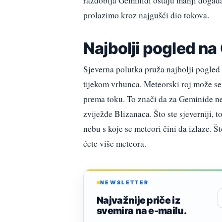
razdoblja Geminidi ostaju manji događaj
prolazimo kroz najgušći dio tokova.
Najbolji pogled n
Sjeverna polutka pruža najbolji pogled
tijekom vrhunca. Meteorski roj može se
prema toku. To znači da za Geminide neć
zviježđe Blizanaca. Što ste sjeverniji, t
nebu s koje se meteori čini da izlaze. Št
ćete više meteora.
NEWSLETTER
Najvažnije priče iz
svemira na e-mailu.