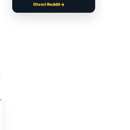
Otvori Reddit
t