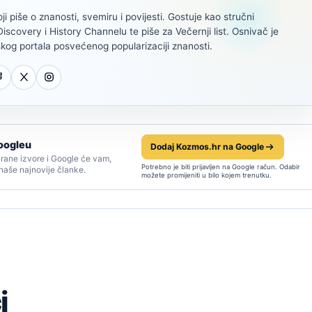
oji piše o znanosti, svemiru i povijesti. Gostuje kao stručni
scovery i History Channelu te piše za Večernji list. Osnivač je
kog portala posvećenog popularizaciji znanosti.
oogleu
Dodaj Kozmos.hr na Google
rane izvore i Google će vam,
Potrebno je biti prijavljen na Google račun. Odabir
 naše najnovije članke.
možete promijeniti u bilo kojem trenutku.
i