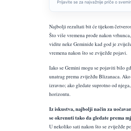
Prijavite se za najvažnije priče o svemiru
Najbolji rezultati bit će tijekom četve
Što više vremena prođe nakon vrhunca, t
vidite neke Geminide kad god je zvijež
vremena nakon što se zviježđe pojavi.
Iako se Gemini mogu se pojaviti bilo gd
unatrag prema zviježđu Blizanaca. Ako 
izravno; ako gledate suprotno od njega,
horizontu.
Iz iskustva, najbolji način za uočava
se okrenuti tako da gledate prema mje
U nekoliko sati nakon što se zviježđe po