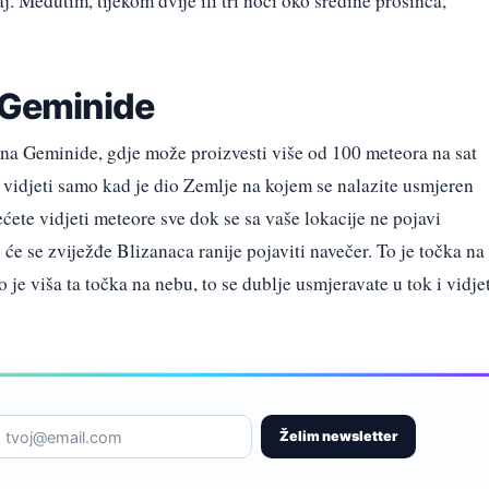
. Međutim, tijekom dvije ili tri noći oko sredine prosinca,
a Geminide
 na Geminide, gdje može proizvesti više od 100 meteora na sat
 vidjeti samo kad je dio Zemlje na kojem se nalazite usmjeren
ete vidjeti meteore sve dok se sa vaše lokacije ne pojavi
o će se zviježđe Blizanaca ranije pojaviti navečer. To je točka na
o je viša ta točka na nebu, to se dublje usmjeravate u tok i vidje
Želim newsletter