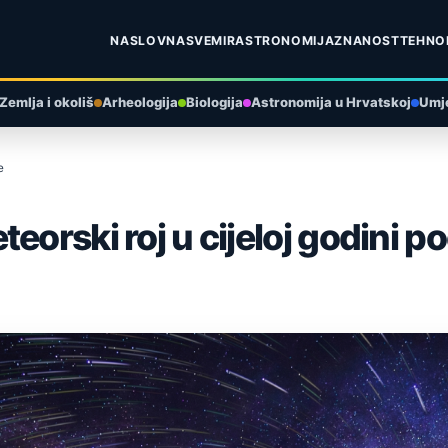
NASLOVNA
SVEMIR
ASTRONOMIJA
ZNANOST
TEHNO
Zemlja i okoliš
Arheologija
Biologija
Astronomija u Hrvatskoj
Umje
e
orski roj u cijeloj godini po