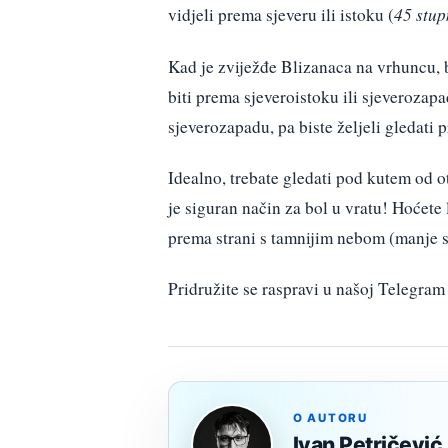
vidjeli prema sjeveru ili istoku (
45 stup
Kad je zviježđe Blizanaca na vrhuncu, b
biti prema sjeveroistoku ili sjeverozapa
sjeverozapadu, pa biste željeli gledati 
Idealno, trebate gledati pod kutem od ot
je siguran način za bol u vratu! Hoćete 
prema strani s tamnijim nebom (manje s
Pridružite se raspravi u našoj Telegr
O AUTORU
Ivan Petričević