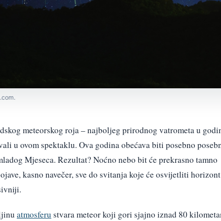
s.com.
dskog meteorskog roja – najboljeg prirodnog vatrometa u godi
uživali u ovom spektaklu. Ova godina obećava biti posebno poseb
mladog Mjeseca. Rezultat? Noćno nebo bit će prekrasno tamno
jave, kasno navečer, sve do svitanja koje će osvijetliti horizont
ivniji.
ljinu
atmosferu
stvara meteor koji gori sjajno iznad 80 kilometa