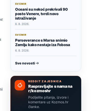
SVEMIR
Oceani su nekoć prekrivali 90
posto Venere, tvrdi novo
istraživanje
se
6. 8. 2026.
SVEMIR
u
Perseverance s Marsa snimio
Zemlju kako nestaje iza Fobosa
6. 8. 2026.
Sve novosti
REDDIT ZAJEDNICA
Raspravljajte s nama na
ni
r/kozmoshr
Podijelite pitanja, izvore i
komentare uz Kozmos.hr
članke.