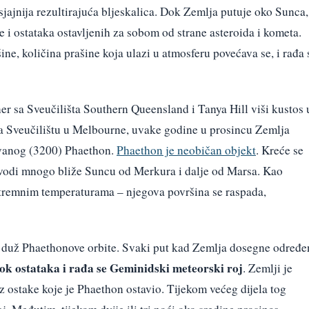
je sjajnija rezultirajuća bljeskalica. Dok Zemlja putuje oko Sunca,
e i ostataka ostavljenih za sobom od strane asteroida i kometa.
ne, količina prašine koja ulazi u atmosferu povećava se, i rađa 
ner sa Sveučilišta Southern Queensland i Tanya Hill viši kustos 
a Sveučilištu u Melbourne, uvake godine u prosincu Zemlja
zvanog (3200) Phaethon.
Phaethon je neobičan objekt
. Kreće se
ovodi mnogo bliže Suncu od Merkura i dalje od Marsa. Kao
stremnim temperaturama – njegova površina se raspada,
se duž Phaethonove orbite. Svaki put kad Zemlja dosegne određe
tok ostataka i rađa se Geminidski meteorski roj
. Zemlji je
 ostake koje je Phaethon ostavio. Tijekom većeg dijela tog