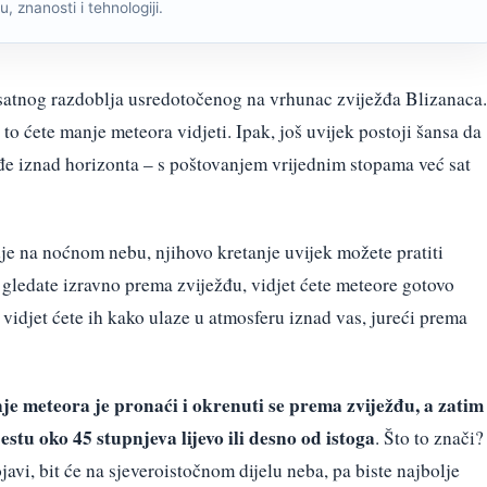
, znanosti i tehnologiji.
rosatnog razdoblja usredotočenog na vrhunac zviježđa Blizanaca.
o ćete manje meteora vidjeti. Ipak, još uvijek postoji šansa da
đe iznad horizonta – s poštovanjem vrijednim stopama već sat
je na noćnom nebu, njihovo kretanje uvijek možete pratiti
gledate izravno prema zviježđu, vidjet ćete meteore gotovo
 vidjet ćete ih kako ulaze u atmosferu iznad vas, jureći prema
nje meteora je pronaći i okrenuti se prema zviježđu, a zatim
stu oko 45 stupnjeva lijevo ili desno od istoga
. Što to znači?
javi, bit će na sjeveroistočnom dijelu neba, pa biste najbolje