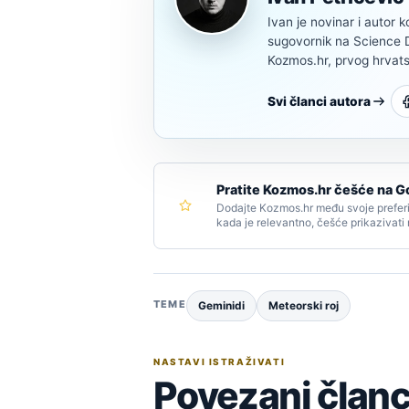
Ivan je novinar i autor k
sugovornik na Science Di
Kozmos.hr, prvog hrvats
Svi članci autora
Pratite Kozmos.hr češće na G
Dodajte Kozmos.hr među svoje preferi
kada je relevantno, češće prikazivati
TEME
Geminidi
Meteorski roj
NASTAVI ISTRAŽIVATI
Povezani članc