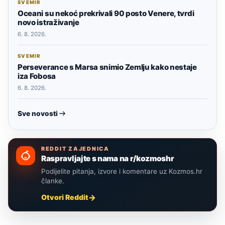
SVEMIR
Oceani su nekoć prekrivali 90 posto Venere, tvrdi
novo istraživanje
6. 8. 2026.
SVEMIR
Perseverance s Marsa snimio Zemlju kako nestaje
iza Fobosa
6. 8. 2026.
Sve novosti
REDDIT ZAJEDNICA
Raspravljajte s nama na r/kozmoshr
Podijelite pitanja, izvore i komentare uz Kozmos.hr
članke.
Otvori Reddit