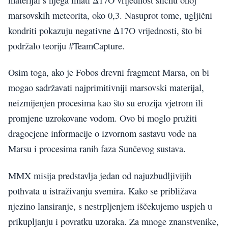
materijal s njega imati Δ17O vrijednost sličnu onoj
marsovskih meteorita, oko 0,3. Nasuprot tome, ugljični
kondriti pokazuju negativne Δ17O vrijednosti, što bi
podržalo teoriju #TeamCapture.
Osim toga, ako je Fobos drevni fragment Marsa, on bi
mogao sadržavati najprimitivniji marsovski materijal,
neizmijenjen procesima kao što su erozija vjetrom ili
promjene uzrokovane vodom. Ovo bi moglo pružiti
dragocjene informacije o izvornom sastavu vode na
Marsu i procesima ranih faza Sunčevog sustava.
MMX misija predstavlja jedan od najuzbudljivijih
pothvata u istraživanju svemira. Kako se približava
njezino lansiranje, s nestrpljenjem iščekujemo uspjeh u
prikupljanju i povratku uzoraka. Za mnoge znanstvenike,