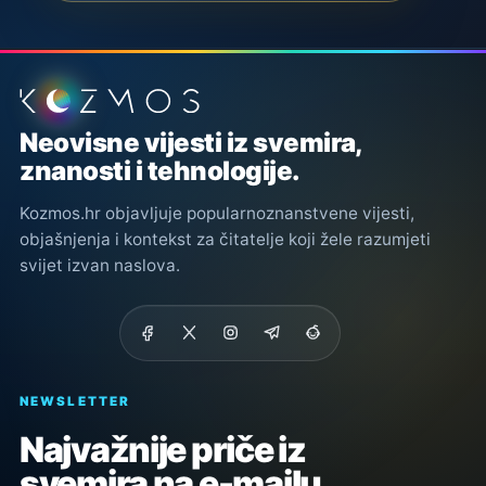
Podnožje stranice
Neovisne vijesti iz svemira,
znanosti i tehnologije.
Kozmos.hr objavljuje popularnoznanstvene vijesti,
objašnjenja i kontekst za čitatelje koji žele razumjeti
svijet izvan naslova.
NEWSLETTER
Najvažnije priče iz
svemira na e-mailu.