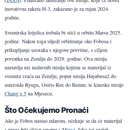
inovativna raketa H-3, zakazano je za rujan 2024.
godine.
Svemirska letjelica trebala bi stići u orbitu Marsa 2025.
godine. Nakon toga slijedi orbitiranje oko Fobosa i
prikupljanje uzoraka s njegove površine, s ciljem
povratka na Zemlju do 2029. godine. Ova misija
nastavlja niz nedavnih misija kojima se materijal iz
svemira vraća na Zemlju, poput misija Hayabusa2 do
asteroida Ryugu, Osiris-Rex do Bennu, te kineske misije
Chang’e 5
na Mjesecu.
Što Očekujemo Pronaći
Ako je Fobos nastao udarom, očekuje se da će materijal
s njega biti sličan onome s
Marsa
. Iako još uvijek