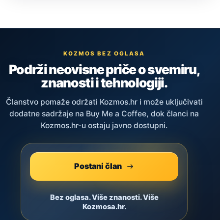
KOZMOS BEZ OGLASA
Podrži neovisne priče o svemiru,
znanosti i tehnologiji.
Članstvo pomaže održati Kozmos.hr i može uključivati
dodatne sadržaje na Buy Me a Coffee, dok članci na
Kozmos.hr-u ostaju javno dostupni.
Postani član
Bez oglasa. Više znanosti. Više
Kozmosa.hr.