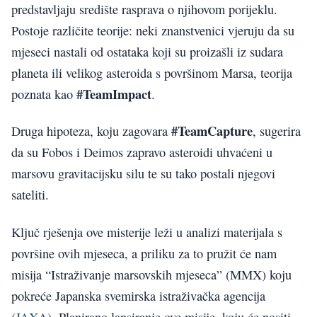
predstavljaju središte rasprava o njihovom porijeklu.
Postoje različite teorije: neki znanstvenici vjeruju da su
mjeseci nastali od ostataka koji su proizašli iz sudara
planeta ili velikog asteroida s površinom Marsa, teorija
#TeamImpact
poznata kao
.
#TeamCapture
Druga hipoteza, koju zagovara
, sugerira
da su Fobos i Deimos zapravo asteroidi uhvaćeni u
marsovu gravitacijsku silu te su tako postali njegovi
sateliti.
Ključ rješenja ove misterije leži u analizi materijala s
površine ovih mjeseca, a priliku za to pružit će nam
misija “Istraživanje marsovskih mjeseca” (MMX) koju
pokreće Japanska svemirska istraživačka agencija
(
JAXA
). Planirano lansiranje ove misije, koju će nositi