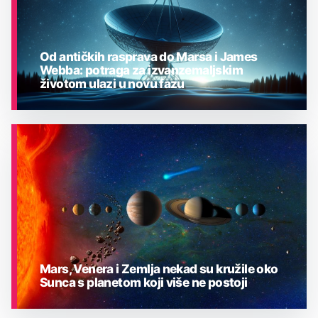
Od antičkih rasprava do Marsa i James
Webba: potraga za izvanzemaljskim
životom ulazi u novu fazu
ASTRONOMIJA
Mars, Venera i Zemlja nekad su kružile oko
Sunca s planetom koji više ne postoji