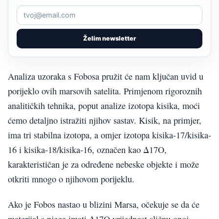
Želim newsletter
Analiza uzoraka s Fobosa pružit će nam ključan uvid u
porijeklo ovih marsovih satelita. Primjenom rigoroznih
analitičkih tehnika, poput analize izotopa kisika, moći
ćemo detaljno istražiti njihov sastav. Kisik, na primjer,
ima tri stabilna izotopa, a omjer izotopa kisika-17/kisika-
16 i kisika-18/kisika-16, označen kao Δ17O,
karakterističan je za određene nebeske objekte i može
otkriti mnogo o njihovom porijeklu.
Ako je Fobos nastao u blizini Marsa, očekuje se da će