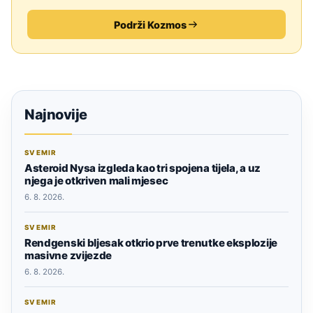
Podrži Kozmos
Najnovije
SVEMIR
Asteroid Nysa izgleda kao tri spojena tijela, a uz
njega je otkriven mali mjesec
6. 8. 2026.
SVEMIR
Rendgenski bljesak otkrio prve trenutke eksplozije
masivne zvijezde
6. 8. 2026.
SVEMIR