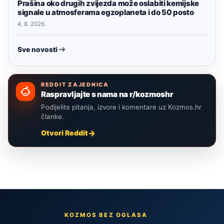
Prašina oko drugih zvijezda može oslabiti kemijske
signale u atmosferama egzoplaneta i do 50 posto
4. 8. 2026.
Sve novosti
REDDIT ZAJEDNICA
Raspravljajte s nama na r/kozmoshr
Podijelite pitanja, izvore i komentare uz Kozmos.hr
članke.
Otvori Reddit
KOZMOS BEZ OGLASA