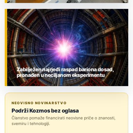
ZNANOST
Zabilježen najrjeđi raspad bariona dosad,
pronađen u neciljanom eksperimentu
ZNANOST
NEOVISNO NOVINARSTVO
Podrži Kozmos bez oglasa
Članstvo pomaže financirati neovisne priče o znanosti,
svemiru i tehnologiji.