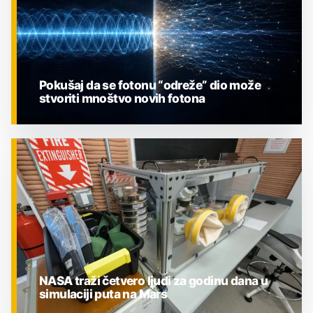
Pokušaj da se fotonu “odreže” dio može
stvoriti mnoštvo novih fotona
ZNANOST
NASA traži četvero ljudi za godinu dana u
simulaciji puta na Mars