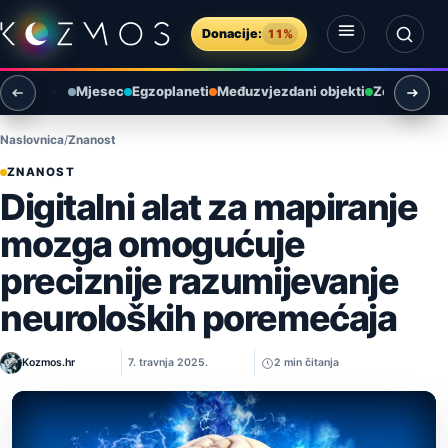
Preskoči na sadržaj
Donacije:
11%
Otvori izbornik
Otvori pretragu
Mjesec
Egzoplaneti
Međuzvjezdani objekti
Zemlja i ok
Naslovnica
Znanost
ZNANOST
Digitalni alat za mapiranje
mozga omogućuje
preciznije razumijevanje
neuroloških poremećaja
Kozmos.hr
7. travnja 2025.
2 min čitanja