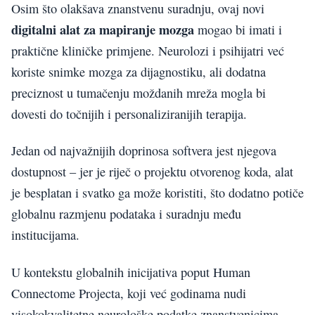
Osim što olakšava znanstvenu suradnju, ovaj novi
digitalni alat za mapiranje mozga
mogao bi imati i
praktične kliničke primjene. Neurolozi i psihijatri već
koriste snimke mozga za dijagnostiku, ali dodatna
preciznost u tumačenju moždanih mreža mogla bi
dovesti do točnijih i personaliziranijih terapija.
Jedan od najvažnijih doprinosa softvera jest njegova
dostupnost – jer je riječ o projektu otvorenog koda, alat
je besplatan i svatko ga može koristiti, što dodatno potiče
globalnu razmjenu podataka i suradnju među
institucijama.
U kontekstu globalnih inicijativa poput Human
Connectome Projecta, koji već godinama nudi
visokokvalitetne neurološke podatke znanstvenicima