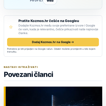
Web
PROFILI
Pratite Kozmos.hr češće na Googleu
Dodajte Kozmos.hr među svoje preferirane izvore i Google
će vam, kada je relevantno, češće prikazivati naše najnovije
članke.
Dodaj Kozmos.hr na Google
Potrebno je biti prijavljen na Google račun. Odabir možete promijeniti u bilo kojem
trenutku.
NASTAVI ISTRAŽIVATI
Povezani članci