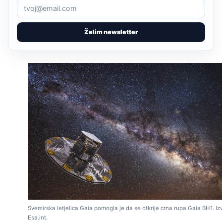
Želim newsletter
Svemirska letjelica Gaia pomogla je da se otkrije crna rupa Gaia BH1. Izv
Esa.int.