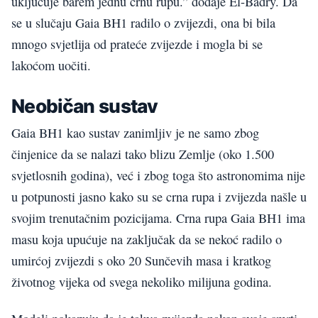
uključuje barem jednu crnu rupu.” dodaje El-Badry. Da
se u slučaju Gaia BH1 radilo o zvijezdi, ona bi bila
mnogo svjetlija od prateće zvijezde i mogla bi se
lakoćom uočiti.
Neobičan sustav
Gaia BH1 kao sustav zanimljiv je ne samo zbog
činjenice da se nalazi tako blizu Zemlje (oko 1.500
svjetlosnih godina), već i zbog toga što astronomima nije
u potpunosti jasno kako su se crna rupa i zvijezda našle u
svojim trenutačnim pozicijama. Crna rupa Gaia BH1 ima
masu koja upućuje na zaključak da se nekoć radilo o
umirćoj zvijezdi s oko 20 Sunčevih masa i kratkog
životnog vijeka od svega nekoliko milijuna godina.