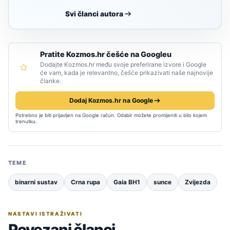
Svi članci autora
Pratite Kozmos.hr češće na Googleu
Dodajte Kozmos.hr među svoje preferirane izvore i Google
će vam, kada je relevantno, češće prikazivati naše najnovije
članke.
Dodaj Kozmos.hr na Google
Potrebno je biti prijavljen na Google račun. Odabir možete promijeniti u bilo kojem
trenutku.
TEME
binarni sustav
Crna rupa
Gaia BH1
sunce
Zvijezda
NASTAVI ISTRAŽIVATI
Povezani članci