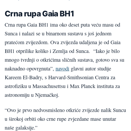
Crna rupa Gaia BH1
Crna rupa Gaia BH1 ima oko deset puta veću masu od
Sunca i nalazi se u binarnom sustavu s još jednom
pratećom zvijezdom. Ova zvijezda udaljena je od Gaia
BH1 otprilike koliko i Zemlja od Sunca. “Iako je bilo
mnogo tvrdnji o otkrićima sličnih sustava, gotovo sva su
naknadno opovrgnuta”,
navodi
glavni autor studije
Kareem El-Badry, s Harvard-Smithsonian Centra za
astrofiziku u Massachusettsu i Max Planck instituta za
astronomiju u Njemačkoj.
“Ovo je prvo nedvosmisleno otkriće zvijezde nalik Suncu
u širokoj orbiti oko crne rupe zvjezdane mase unutar
naše galaksije.”