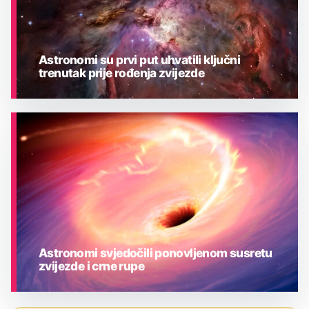
Astronomi su prvi put uhvatili ključni
trenutak prije rođenja zvijezde
ASTRONOMIJA
Astronomi svjedočili ponovljenom susretu
zvijezde i crne rupe