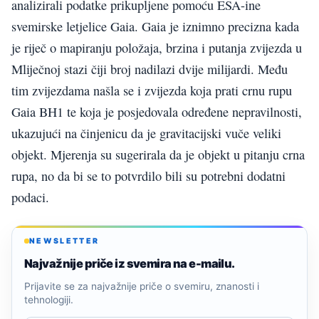
analizirali podatke prikupljene pomoću ESA-ine
svemirske letjelice Gaia. Gaia je iznimno precizna kada
je riječ o mapiranju položaja, brzina i putanja zvijezda u
Mliječnoj stazi čiji broj nadilazi dvije milijardi. Među
tim zvijezdama našla se i zvijezda koja prati crnu rupu
Gaia BH1 te koja je posjedovala određene nepravilnosti,
ukazujući na činjenicu da je gravitacijski vuče veliki
objekt. Mjerenja su sugerirala da je objekt u pitanju crna
rupa, no da bi se to potvrdilo bili su potrebni dodatni
podaci.
NEWSLETTER
Najvažnije priče iz svemira na e-mailu.
Prijavite se za najvažnije priče o svemiru, znanosti i
tehnologiji.