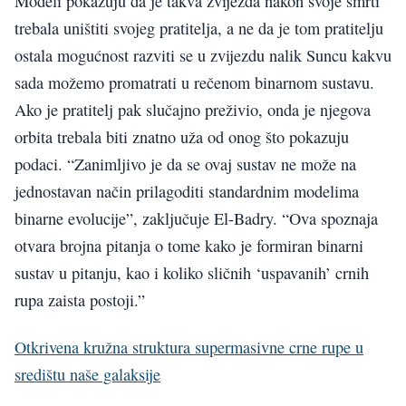
Modeli pokazuju da je takva zvijezda nakon svoje smrti
trebala uništiti svojeg pratitelja, a ne da je tom pratitelju
ostala mogućnost razviti se u zvijezdu nalik Suncu kakvu
sada možemo promatrati u rečenom binarnom sustavu.
Ako je pratitelj pak slučajno preživio, onda je njegova
orbita trebala biti znatno uža od onog što pokazuju
podaci. “Zanimljivo je da se ovaj sustav ne može na
jednostavan način prilagoditi standardnim modelima
binarne evolucije”, zaključuje El-Badry. “Ova spoznaja
otvara brojna pitanja o tome kako je formiran binarni
sustav u pitanju, kao i koliko sličnih ‘uspavanih’ crnih
rupa zaista postoji.”
Otkrivena kružna struktura supermasivne crne rupe u
središtu naše galaksije