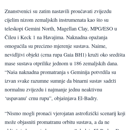
Znanstvenici su zatim nastavili proučavati zvijezdu
cijelim nizom zemaljskih instrumenata kao što su
teleskopi Gemini North, Magellan Clay, MPG/ESO u
Čileu i Keck 1 na Havajima. Naknadna opažanja
omogućila su precizno mjerenje sustava. Naime,
nevidljivi objekt (crna rupa Gaia BH1) kruži oko središta
mase sustava otprilike jednom u 186 zemaljskih dana.
“Naša naknadna promatranja s Geminija potvrdila su
izvan svake razumne sumnje da binarni sustav sadrži
normalnu zvijezdu i najmanje jednu neaktivnu
‘uspavanu’ crnu rupu”, objašnjava El-Badry.
“Nismo mogli pronaći vjerojatan astrofizički scenarij koji
može objasniti promatranu orbitu sustava, a da ne