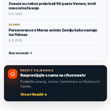
Oceani su nekoć prekrivali 90 posto Venere, tvrdi
novo istraživanje
6. 8. 2026.
SVEMIR
Perseverance s Marsa snimio Zemlju kako nestaje
iza Fobosa
6. 8. 2026.
Sve novosti
REDDIT ZAJEDNICA
Raspravljajte s nama na r/kozmoshr
Podijelite pitanja, izvore i komentare uz Kozmos.hr
članke.
Otvori Reddit