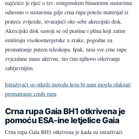
najčešće je riječ o tzv. rentgenskim binanrnim sustavima
odnosno o sustavima gdje crna rupa poteže materijal iz
prateće zvijezde, stvarajući oko sebe akrecijski disk.
Akrecijski disk sastoji se od prašine i plina koji zatim
emitiraju visokoenergetske x-zrake, pogodne za
promatranje putem teleskopa. Ipak, nisu sve crne rupe
zvjezdane mase aktivne, što čini njihovo otkrivanje
zahtjevnijim.
Istraživači su otkrili metodu koja bi nam mogla olakšati
promatranje crnih rupa
Crna rupa Gaia BH1 otkrivena je
pomoću ESA-ine letjelice Gaia
Crna rupa Gaia BH1 otkrivena je kada su istraživači