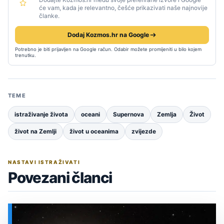
će vam, kada je relevantno, češće prikazivati naše najnovije
članke.
Dodaj Kozmos.hr na Google
Potrebno je biti prijavljen na Google račun. Odabir možete promijeniti u bilo kojem
trenutku.
TEME
istraživanje života
oceani
Supernova
Zemlja
Život
život na Zemlji
život u oceanima
zvijezde
NASTAVI ISTRAŽIVATI
Povezani članci