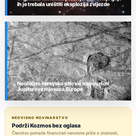
ih je trebala uništiti eksplozija zvijezde
SVEMIR
Neobično kemijsko otkriće na površini
Jupiterova mjeseca Europe
SVEMIR
NEOVISNO NOVINARSTVO
Podrži Kozmos bez oglasa
Članstvo pomaže financirati neovisne priče o znanosti,