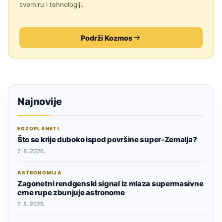
svemiru i tehnologiji.
Podrži Kozmos
Najnovije
EGZOPLANETI
Što se krije duboko ispod površine super-Zemalja?
7. 8. 2026.
ASTRONOMIJA
Zagonetni rendgenski signal iz mlaza supermasivne
crne rupe zbunjuje astronome
7. 8. 2026.