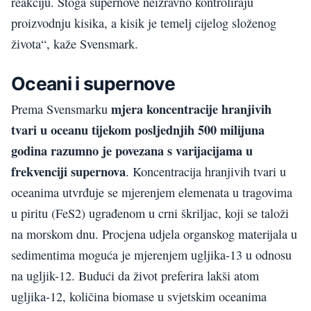
reakciju. Stoga supernove neizravno kontroliraju
proizvodnju kisika, a kisik je temelj cijelog složenog
života“, kaže Svensmark.
Oceani i supernove
mjera koncentracije hranjivih
Prema Svensmarku
tvari u oceanu tijekom posljednjih 500 milijuna
godina razumno je povezana s varijacijama u
frekvenciji supernova
. Koncentracija hranjivih tvari u
oceanima utvrđuje se mjerenjem elemenata u tragovima
u piritu (FeS2) ugrađenom u crni škriljac, koji se taloži
na morskom dnu. Procjena udjela organskog materijala u
sedimentima moguća je mjerenjem ugljika-13 u odnosu
na ugljik-12. Budući da život preferira lakši atom
ugljika-12, količina biomase u svjetskim oceanima