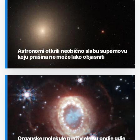
Astronomi otkrili neobično slabu supernovu
koju prašina ne može lako objasniti
SVEMIR
Organske molekule preživjele su ondje gdje