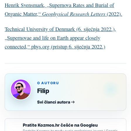
Henrik Svensmark, „Supernova Rates and Burial of
Geophysical Research Letters
Organic Matter,“
(2022).
Technical University of Denmark (6. siječnja 2022.),
„Supernovae and life on Earth appear closely
connected,“ phys.org (pristup 6. siječnja 2022.)
O AUTORU
Filip
Svi članci autora
Pratite Kozmos.hr češće na Googleu
Dodajte Kozmos.hr među svoje preferirane izvore i Google