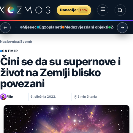
Preskoči na sadržaj
Donacije:
11%
Otvori izbornik
Otvori pretragu
Mjesec
Egzoplaneti
Međuzvjezdani objekti
Zemlja i ok
Naslovnica
Svemir
SVEMIR
Čini se da su supernove i
život na Zemlji blisko
povezani
Filip
6. siječnja 2022.
3 min čitanja