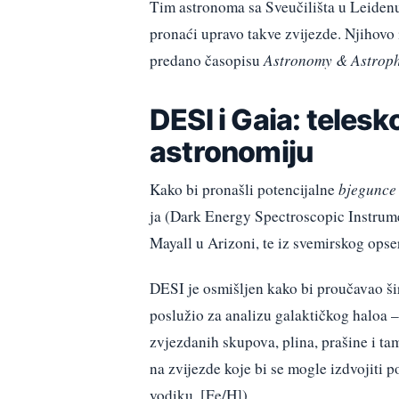
Tim astronoma sa Sveučilišta u Leiden
pronaći upravo takve zvijezde. Njihovo 
predano časopisu
Astronomy & Astroph
DESI i Gaia: teles
astronomiju
Kako bi pronašli potencijalne
bjegunce
ja (Dark Energy Spectroscopic Instrume
Mayall u Arizoni, te iz svemirskog opse
DESI je osmišljen kako bi proučavao šir
poslužio za analizu galaktičkog haloa 
zvjezdanih skupova, plina, prašine i tam
na zvijezde koje bi se mogle izdvojiti p
vodiku, [Fe/H]).