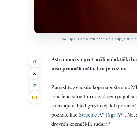
Crna rupa u središtu naše galaksije, Strijelac
Astronomi su pretražili galaktički ha
nisu pronašli ništa. I to je važno.
Zamislite zvijezdu koja napušta srce Ml
izbačena silovitim događajem poput sud
a nastaju uslijed gravitacijskih poreme
poznate kao
Strijelac A* (Sgr A*)
. No,
drevnih kozmičkih sudara?