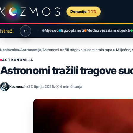
Preskoči na sadržaj
Donacije:
11%
Istraži
Mjesec
Egzoplaneti
Međuzvjezdani objekti
Naslovnica
Astronomija
Astronomi tražili tragove sudara crnih rupa u Mliječnoj 
ASTRONOMIJA
Astronomi tražili tragove su
Kozmos.hr
27. lipnja 2025.
4 min čitanja