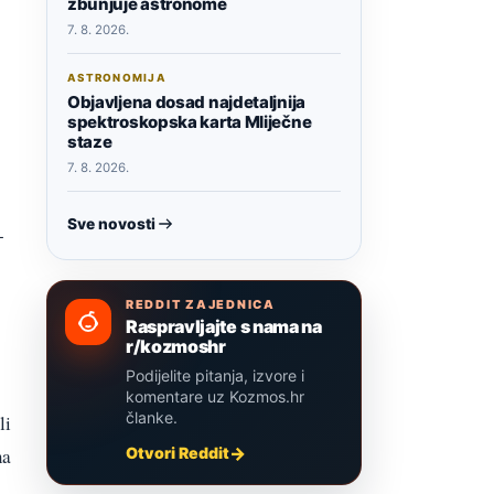
zbunjuje astronome
7. 8. 2026.
ASTRONOMIJA
Objavljena dosad najdetaljnija
spektroskopska karta Mliječne
staze
7. 8. 2026.
Sve novosti
-
REDDIT ZAJEDNICA
Raspravljajte s nama na
r/kozmoshr
Podijelite pitanja, izvore i
komentare uz Kozmos.hr
članke.
li
Otvori Reddit
ma