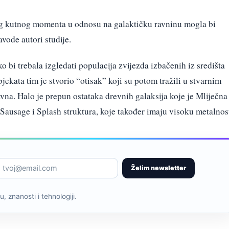
og kutnog momenta u odnosu na galaktičku ravninu mogla bi
avode autori studije.
ko bi trebala izgledati populacija zvijezda izbačenih iz središta
ekata tim je stvorio “otisak” koji su potom tražili u stvarnim
vna. Halo je prepun ostataka drevnih galaksija koje je Mliječna
Sausage i Splash struktura, koje također imaju visoku metalnos
Želim newsletter
, znanosti i tehnologiji.