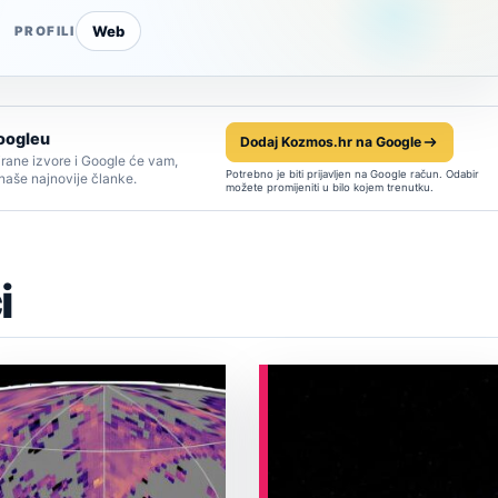
Web
PROFILI
oogleu
Dodaj Kozmos.hr na Google
rane izvore i Google će vam,
Potrebno je biti prijavljen na Google račun. Odabir
 naše najnovije članke.
možete promijeniti u bilo kojem trenutku.
i