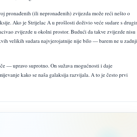
broj pronađenih (ili nepronađenih) zvijezda može reći nešto o
ksije. Ako je Strijelac A u prošlosti doživio veće sudare s drug
acivao zvijezde u okolni prostor. Budući da takve zvijezde nisu
kvih velikih sudara najvjerojatnije nije bilo — barem ne u zadnj
iče — upravo suprotno. On sužava mogućnosti i daje
ijevanje kako se naša galaksija razvijala. A to je često prvi