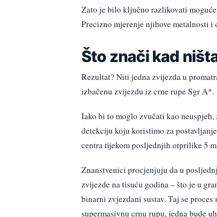
Zato je bilo ključno razlikovati moguće
Precizno mjerenje njihove metalnosti i 
Što znači kad niš
Rezultat? Niti jedna zvijezda u promat
izbačenu zvijezdu iz crne rupe Sgr A*.
Iako bi to moglo zvučati kao neuspjeh, 
detekciju koju koristimo za postavljanj
centra tijekom posljednjih otprilike 5 mi
Znanstvenici procjenjuju da u posljednji
zvijezde na tisuću godina – što je u gr
binarni zvjezdani sustav. Taj se proces
supermasivnu crnu rupu, jedna bude uh