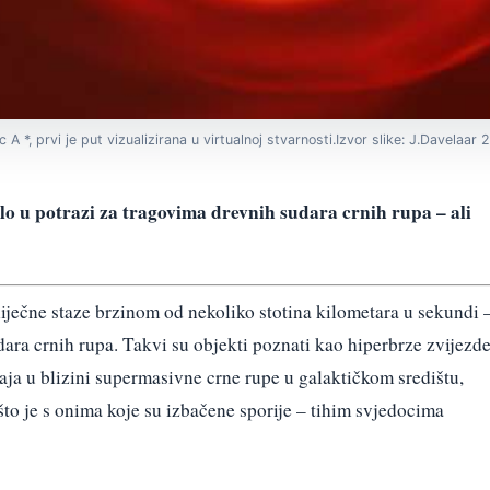
 A *, prvi je put vizualizirana u virtualnoj stvarnosti.Izvor slike: J.Davelaar 
lo u potrazi za tragovima drevnih sudara crnih rupa – ali
iječne staze brzinom od nekoliko stotina kilometara u sekundi 
ara crnih rupa. Takvi su objekti poznati kao hiperbrze zvijezde
ćaja u blizini supermasivne crne rupe u galaktičkom središtu,
 što je s onima koje su izbačene sporije – tihim svjedocima