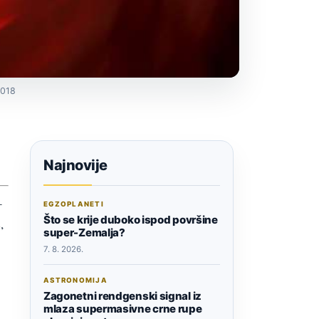
2018
Najnovije
–
EGZOPLANETI
Što se krije duboko ispod površine
,
super-Zemalja?
7. 8. 2026.
ASTRONOMIJA
Zagonetni rendgenski signal iz
mlaza supermasivne crne rupe