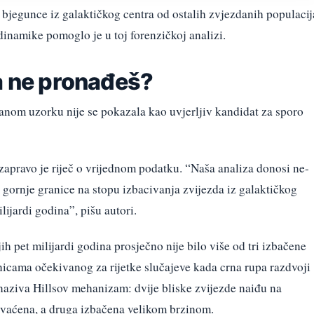
 bjegunce iz galaktičkog centra od ostalih zvjezdanih populacij
dinamike pomoglo je u toj forenzičkoj analizi.
ta ne pronađeš?
ranom uzorku nije se pokazala kao uvjerljiv kandidat za sporo
zapravo je riječ o vrijednom podatku. “Naša analiza donosi ne-
e gornje granice na stopu izbacivanja zvijezda iz galaktičkog
lijardi godina”, pišu autori.
h pet milijardi godina prosječno nije bilo više od tri izbačene
anicama očekivanog za rijetke slučajeve kada crna rupa razdvoji
 naziva Hillsov mehanizam: dvije bliske zvijezde naiđu na
vaćena, a druga izbačena velikom brzinom.