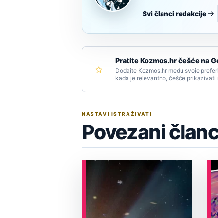
Svi članci redakcije
Pratite Kozmos.hr češće na G
Dodajte Kozmos.hr među svoje preferi
kada je relevantno, češće prikazivati
NASTAVI ISTRAŽIVATI
Povezani članc