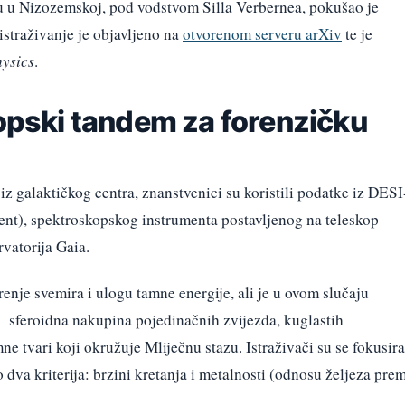
u u Nizozemskoj, pod vodstvom Silla Verbernea, pokušao je
istraživanje je objavljeno na
otvorenom serveru arXiv
te je
ysics
.
kopski tandem za forenzičku
iz galaktičkog centra, znanstvenici su koristili podatke iz DESI
nt), spektroskopskog instrumenta postavljenog na teleskop
rvatorija Gaia.
enje svemira i ulogu tamne energije, ali je u ovom slučaju
– sferoidna nakupina pojedinačnih zvijezda, kuglastih
ne tvari koji okružuje Mliječnu stazu. Istraživači su se fokusira
o dva kriterija: brzini kretanja i metalnosti (odnosu željeza pre