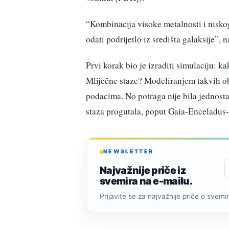
“Kombinacija visoke metalnosti i nisk
odati podrijetlo iz središta galaksije”, n
Prvi korak bio je izraditi simulaciju: ka
Mliječne staze? Modeliranjem takvih obj
podacima. No potraga nije bila jednosta
staza progutala, poput Gaia-Enceladus-
NEWSLETTER
Najvažnije priče iz
svemira na e-mailu.
Prijavite se za najvažnije priče o svemiru