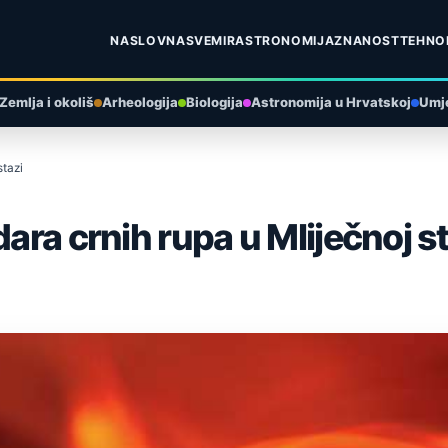
NASLOVNA
SVEMIR
ASTRONOMIJA
ZNANOST
TEHNO
Zemlja i okoliš
Arheologija
Biologija
Astronomija u Hrvatskoj
Umje
stazi
dara crnih rupa u Mliječnoj s