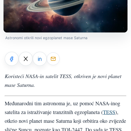
Astronomi otkrili novi egzoplanet mase Saturna
Koristeći NASA-in satelit TESS, otkriven je novi planet
mase Saturna.
Međunarodni tim astronoma je, uz pomoć NASA-inog
satelita za istraživanje tranzitnih egzoplaneta (
TESS
),
otkrio novi planet mase Saturna koji orbitira oko zvijezde
slične Suncu, poznate kao TOI-2447. Do sada je TESS