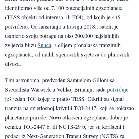
identificirao više od 7.100 potencijalnih egzoplaneta
(TESS objekti od interesa, ili TOI), od kojih je 445
potvrđeno. Od lansiranja u travnju 2018., satelit je
usmjerio svoju potragu na oko 200.000 najsjajnijih
zvijezda blizu
Sunca
, s ciljem pronalaska tranzitnih
egzoplaneta, od malih stjenovitih svjetova do plinovitih
divova.
Tim astronoma, predvođen Samuelom Gillom sa
Sveučilišta Warwick u Velikoj Britaniji, sada
potvrđuje
još jedan TOI kojeg je pratio TESS. Otkrili su signal
tranzita na svjetlosnoj krivulji TOI-2447, koji se pokazao
planetarne prirode. Novo otkriveni egzoplanet dobio je
oznaku TOI-2447 b, ili NGTS-29 b, jer su korišteni i
podaci iz Next-Generation Transit Survey (NGTS) za