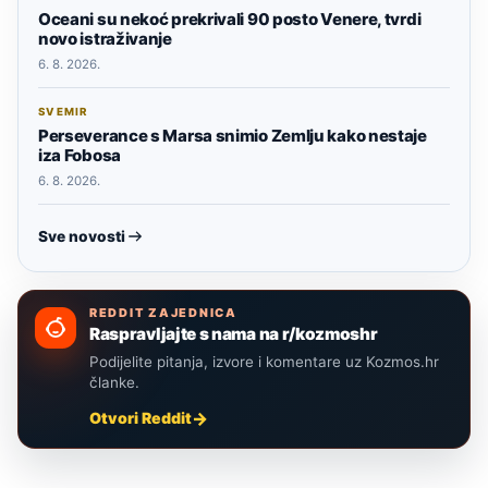
Oceani su nekoć prekrivali 90 posto Venere, tvrdi
novo istraživanje
6. 8. 2026.
SVEMIR
Perseverance s Marsa snimio Zemlju kako nestaje
iza Fobosa
6. 8. 2026.
Sve novosti
REDDIT ZAJEDNICA
Raspravljajte s nama na r/kozmoshr
Podijelite pitanja, izvore i komentare uz Kozmos.hr
članke.
Otvori Reddit