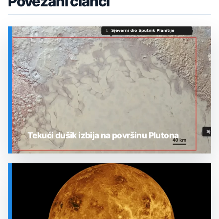
Povezani članci
Tekući dušik izbija na površinu Plutona
SVEMIR