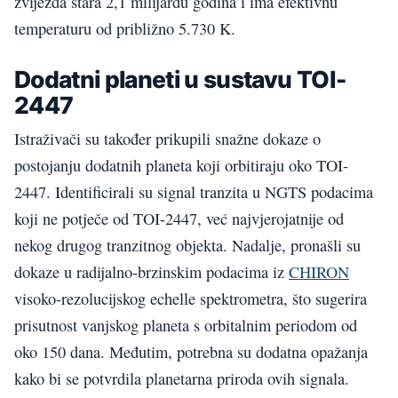
zvijezda stara 2,1 milijardu godina i ima efektivnu
temperaturu od približno 5.730 K.
Dodatni planeti u sustavu TOI-
2447
Istraživači su također prikupili snažne dokaze o
postojanju dodatnih planeta koji orbitiraju oko TOI-
2447. Identificirali su signal tranzita u NGTS podacima
koji ne potječe od TOI-2447, već najvjerojatnije od
nekog drugog tranzitnog objekta. Nadalje, pronašli su
dokaze u radijalno-brzinskim podacima iz
CHIRON
visoko-rezolucijskog echelle spektrometra, što sugerira
prisutnost vanjskog planeta s orbitalnim periodom od
oko 150 dana. Međutim, potrebna su dodatna opažanja
kako bi se potvrdila planetarna priroda ovih signala.