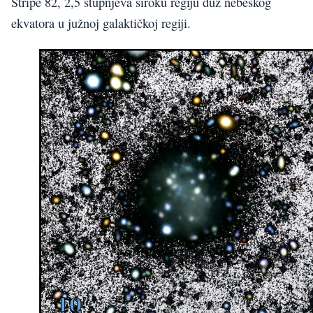
Stripe 82, 2,5 stupnjeva široku regiju duž nebeskog
ekvatora u južnoj galaktičkoj regiji.