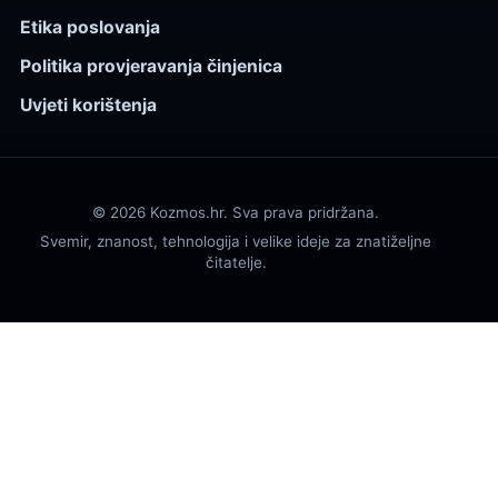
Etika poslovanja
Politika provjeravanja činjenica
Uvjeti korištenja
© 2026 Kozmos.hr. Sva prava pridržana.
Svemir, znanost, tehnologija i velike ideje za znatiželjne
čitatelje.