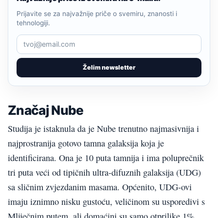
Prijavite se za najvažnije priče o svemiru, znanosti i
tehnologiji.
Želim newsletter
Značaj Nube
Studija je istaknula da je Nube trenutno najmasivnija i
najprostranija gotovo tamna galaksija koja je
identificirana. Ona je 10 puta tamnija i ima poluprečnik
tri puta veći od tipičnih ultra-difuznih galaksija (UDG)
sa sličnim zvjezdanim masama. Općenito, UDG-ovi
imaju iznimno nisku gustoću, veličinom su usporedivi s
Mliječnim putem, ali domaćini su samo otprilike 1%