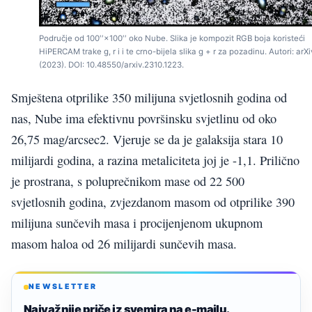
Područje od 100′′×100′′ oko Nube. Slika je kompozit RGB boja koristeći
HiPERCAM trake g, r i i te crno-bijela slika g + r za pozadinu. Autori: arXi
(2023). DOI: 10.48550/arxiv.2310.1223.
Smještena otprilike 350 milijuna svjetlosnih godina od
nas, Nube ima efektivnu površinsku svjetlinu od oko
26,75 mag/arcsec2. Vjeruje se da je galaksija stara 10
milijardi godina, a razina metaliciteta joj je -1,1. Prilično
je prostrana, s poluprečnikom mase od 22 500
svjetlosnih godina, zvjezdanom masom od otprilike 390
milijuna sunčevih masa i procijenjenom ukupnom
masom haloa od 26 milijardi sunčevih masa.
NEWSLETTER
Najvažnije priče iz svemira na e-mailu.