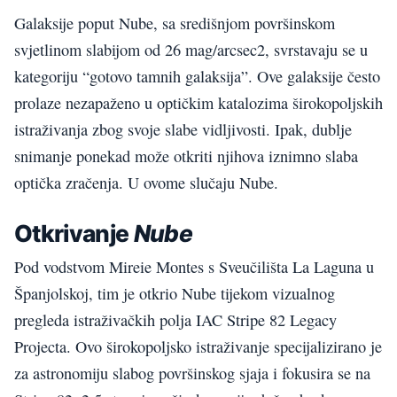
Galaksije poput Nube, sa središnjom površinskom
svjetlinom slabijom od 26 mag/arcsec2, svrstavaju se u
kategoriju “gotovo tamnih galaksija”. Ove galaksije često
prolaze nezapaženo u optičkim katalozima širokopoljskih
istraživanja zbog svoje slabe vidljivosti. Ipak, dublje
snimanje ponekad može otkriti njihova iznimno slaba
optička zračenja. U ovome slučaju Nube.
Otkrivanje
Nube
Pod vodstvom Mireie Montes s Sveučilišta La Laguna u
Španjolskoj, tim je otkrio Nube tijekom vizualnog
pregleda istraživačkih polja IAC Stripe 82 Legacy
Projecta. Ovo širokopoljsko istraživanje specijalizirano je
za astronomiju slabog površinskog sjaja i fokusira se na