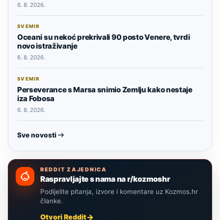
6. 8. 2026.
SVEMIR
Oceani su nekoć prekrivali 90 posto Venere, tvrdi
novo istraživanje
6. 8. 2026.
SVEMIR
Perseverance s Marsa snimio Zemlju kako nestaje
iza Fobosa
6. 8. 2026.
Sve novosti
REDDIT ZAJEDNICA
Raspravljajte s nama na r/kozmoshr
Podijelite pitanja, izvore i komentare uz Kozmos.hr
članke.
Otvori Reddit