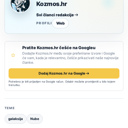
Kozmos.hr
Svi članci redakcije
Web
PROFILI
Pratite Kozmos.hr češće na Googleu
Dodajte Kozmos.hr među svoje preferirane izvore i Google
će vam, kada je relevantno, češće prikazivati naše najnovije
članke.
Dodaj Kozmos.hr na Google
Potrebno je biti prijavljen na Google račun. Odabir možete promijeniti u bilo kojem
trenutku.
TEME
galaksija
Nube