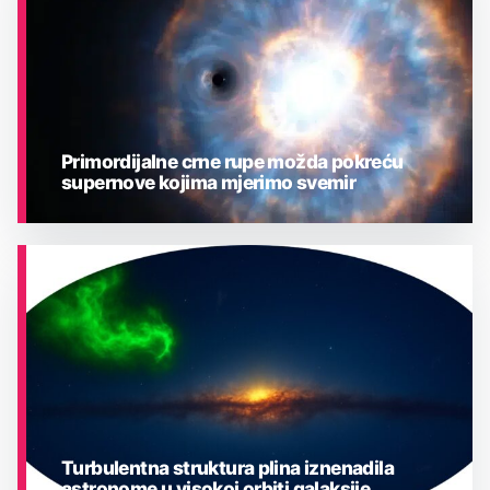
Primordijalne crne rupe možda pokreću
supernove kojima mjerimo svemir
ASTRONOMIJA
Turbulentna struktura plina iznenadila
astronome u visokoj orbiti galaksije