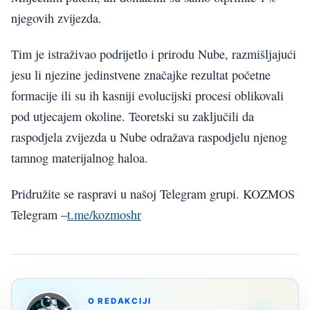
njegovih zvijezda.
Tim je istraživao podrijetlo i prirodu Nube, razmišljajući
jesu li njezine jedinstvene značajke rezultat početne
formacije ili su ih kasniji evolucijski procesi oblikovali
pod utjecajem okoline. Teoretski su zaključili da
raspodjela zvijezda u Nube odražava raspodjelu njenog
tamnog materijalnog haloa.
Pridružite se raspravi u našoj Telegram grupi. KOZMOS
Telegram –
t.me/kozmoshr
O REDAKCIJI