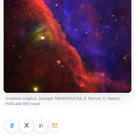
Orionova maglica. Zasluge: NASA/ESA/CSA, E. Dartois, E. Habart,
PDRs4All ERS team.