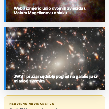
Webb izmjerio udio dvojnih zvijezda u
Malom Magellanovu oblaku
SVEMIR
JWST pruža najdublji pogled na galaksiju iz
mladog svemira
SVEMIR
NEOVISNO NOVINARSTVO