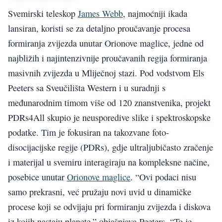
Svemirski teleskop
James Webb
, najmoćniji ikada
lansiran, koristi se za detaljno proučavanje procesa
formiranja zvijezda unutar Orionove maglice, jedne od
najbližih i najintenzivnije proučavanih regija formiranja
masivnih zvijezda u Mliječnoj stazi. Pod vodstvom Els
Peeters sa Sveučilišta Western i u suradnji s
međunarodnim timom više od 120 znanstvenika, projekt
PDRs4All skupio je neusporedive slike i spektroskopske
podatke. Tim je fokusiran na takozvane foto-
disocijacijske regije (PDRs), gdje ultraljubičasto zračenje
i materijal u svemiru interagiraju na kompleksne načine,
posebice unutar
Orionove maglice
. “Ovi podaci nisu
samo prekrasni, već pružaju novi uvid u dinamičke
procese koji se odvijaju pri formiranju zvijezda i diskova
iz kojih nastaju planete,” objašnjava Peeters. “To je