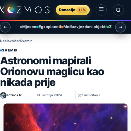
Preskoči na sadržaj
Donacije:
11%
Otvori izbornik
Otvori pretragu
Mjesec
Egzoplaneti
Međuzvjezdani objekti
Zemlja i ok
Naslovnica
Svemir
SVEMIR
Astronomi mapirali
Orionovu maglicu kao
nikada prije
Kozmos.hr
14. svibnja 2024.
2 min čitanja