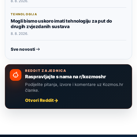
8. 8. 2026.
TEHNOLOGIJA
Mogli bismo uskoro imati tehnologiju za put do
drugih zvjezdanih sustava
8. 8. 2026.
Sve novosti
REDDIT ZAJEDNICA
Raspravljajte s nama na r/kozmoshr
Podijelite pitanja, izvore i komentare uz Kozmos.hr
članke.
Otvori Reddit