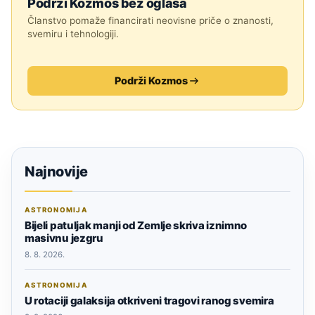
Podrži Kozmos bez oglasa
Članstvo pomaže financirati neovisne priče o znanosti,
svemiru i tehnologiji.
Podrži Kozmos
Najnovije
ASTRONOMIJA
Bijeli patuljak manji od Zemlje skriva iznimno
masivnu jezgru
8. 8. 2026.
ASTRONOMIJA
U rotaciji galaksija otkriveni tragovi ranog svemira