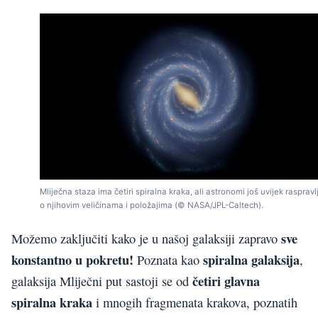
Mliječna staza ima četiri spiralna kraka, ali astronomi još uvijek raspravl
o njihovim veličinama i položajima (© NASA/JPL-Caltech).
sve
Možemo zaključiti kako je u našoj galaksiji zapravo
konstantno u pokretu!
spiralna galaksija
Poznata kao
,
četiri glavna
galaksija Mliječni put sastoji se od
spiralna kraka
i mnogih fragmenata krakova, poznatih