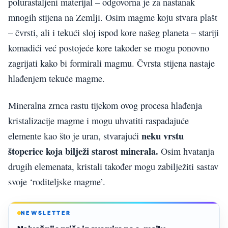
polurastaljeni materijal – odgovorna je za nastanak
mnogih stijena na Zemlji. Osim magme koju stvara plašt
– čvrsti, ali i tekući sloj ispod kore našeg planeta – stariji
komadići već postojeće kore također se mogu ponovno
zagrijati kako bi formirali magmu. Čvrsta stijena nastaje
hlađenjem tekuće magme.
Mineralna zrnca rastu tijekom ovog procesa hlađenja
kristalizacije magme i mogu uhvatiti raspadajuće
neku vrstu
elemente kao što je uran, stvarajući
štoperice koja bilježi starost minerala.
Osim hvatanja
drugih elemenata, kristali također mogu zabilježiti sastav
svoje ‘roditeljske magme’.
NEWSLETTER