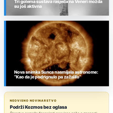
Tri golema sustava rasjeda na Veneri možda
su još aktivna
SVEMIR
Nova snimka Sunca nasmijala astronome:
“Kao da je podrignulo pa zažalilo”
SVEMIR
NEOVISNO NOVINARSTVO
Podrži Kozmos bez oglasa