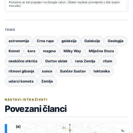
Potrebno je biti prijavljen na Google račun. Odabir možete promijeniti u bilo kojem
trenutku.
TEME
astronomija
Crna rupa
galaksija
Galaksije
Geologija
Komet
kora
magma
Milky Way
Mliječna Staza
neobično otkriće
Oortov oblak
rana Zemlja
ritam
ritmovi gibanja
sunce
Sunčev Sustav
tektonika
udarci kometa
Zemlja
NASTAVI ISTRAŽIVATI
Povezani članci