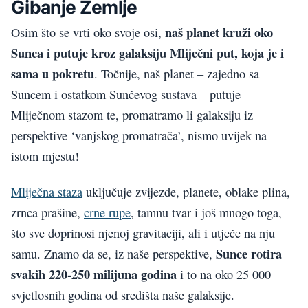
Gibanje Zemlje
naš planet kruži oko
Osim što se vrti oko svoje osi,
Sunca i putuje kroz galaksiju Mliječni put, koja je i
sama u pokretu
. Točnije, naš planet – zajedno sa
Suncem i ostatkom Sunčevog sustava – putuje
Mliječnom stazom te, promatramo li galaksiju iz
perspektive ‘vanjskog promatrača’, nismo uvijek na
istom mjestu!
Mliječna staza
uključuje zvijezde, planete, oblake plina,
zrnca prašine,
crne rupe
, tamnu tvar i još mnogo toga,
što sve doprinosi njenoj gravitaciji, ali i utječe na nju
Sunce rotira
samu. Znamo da se, iz naše perspektive,
svakih 220-250 milijuna godina
i to na oko 25 000
svjetlosnih godina od središta naše galaksije.