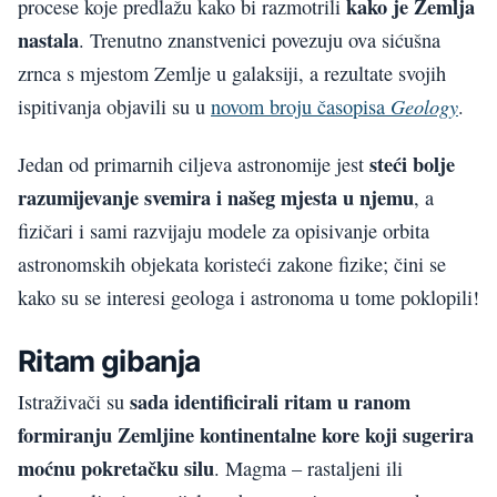
kako je Zemlja
procese koje predlažu kako bi razmotrili
nastala
. Trenutno znanstvenici povezuju ova sićušna
zrnca s mjestom Zemlje u galaksiji, a rezultate svojih
Geology
ispitivanja objavili su u
novom broju časopisa
.
steći bolje
Jedan od primarnih ciljeva astronomije jest
razumijevanje svemira i našeg mjesta u njemu
, a
fizičari i sami razvijaju modele za opisivanje orbita
astronomskih objekata koristeći zakone fizike; čini se
kako su se interesi geologa i astronoma u tome poklopili!
Ritam gibanja
sada identificirali ritam u ranom
Istraživači su
formiranju Zemljine kontinentalne kore koji sugerira
moćnu pokretačku silu
. Magma – rastaljeni ili