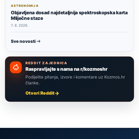
ASTRONOMIJA
Objavljena dosad najdetaljnija spektroskopska karta
Mliječne staze
7. 8. 2026.
Sve novosti
REDDIT ZAJEDNICA
Raspravljajte s nama na r/kozmoshr
Podijelite pitanja, izvore i komentare uz Kozmos.hr
članke.
Otvori Reddit