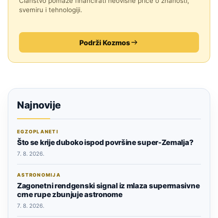
Članstvo pomaže financirati neovisne priče o znanosti,
svemiru i tehnologiji.
Podrži Kozmos
Najnovije
EGZOPLANETI
Što se krije duboko ispod površine super-Zemalja?
7. 8. 2026.
ASTRONOMIJA
Zagonetni rendgenski signal iz mlaza supermasivne
crne rupe zbunjuje astronome
7. 8. 2026.