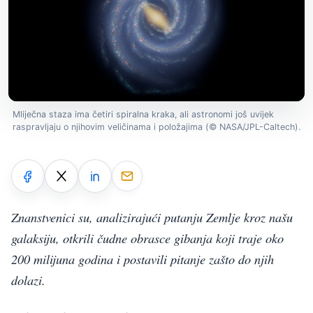
Mliječna staza ima četiri spiralna kraka, ali astronomi još uvijek
raspravljaju o njihovim veličinama i položajima (© NASA/JPL-Caltech).
Znanstvenici su, analizirajući putanju Zemlje kroz našu
galaksiju, otkrili čudne obrasce gibanja koji traje oko
200 milijuna godina i postavili pitanje zašto do njih
dolazi.