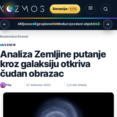
Preskoči na sadržaj
Donacije:
11%
Otvori izbornik
Otvori pretragu
Mjesec
Egzoplaneti
Međuzvjezdani objekti
Zemlja i ok
Naslovnica
Svemir
SVEMIR
Analiza Zemljine putanje
kroz galaksiju otkriva
čudan obrazac
Filip
27. kolovoza 2022.
4 min čitanja