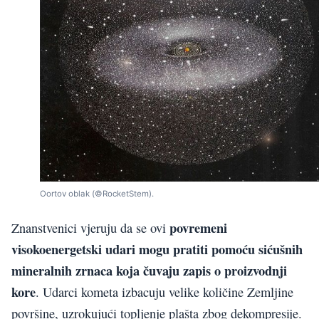
Oortov oblak (©RocketStem).
povremeni
Znanstvenici vjeruju da se ovi
visokoenergetski udari mogu pratiti pomoću sićušnih
mineralnih zrnaca koja čuvaju zapis o proizvodnji
kore
. Udarci kometa izbacuju velike količine Zemljine
površine, uzrokujući topljenje plašta zbog dekompresije.