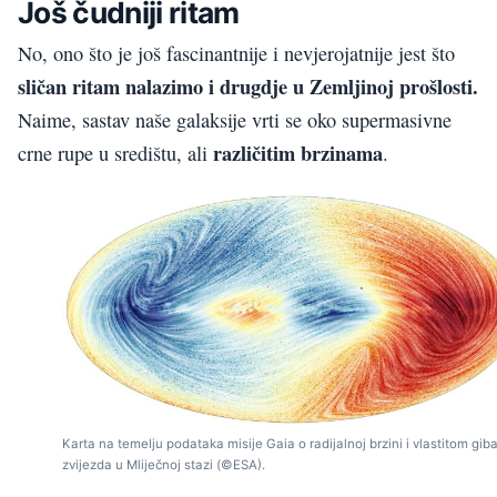
Još čudniji ritam
No, ono što je još fascinantnije i nevjerojatnije jest što
sličan ritam nalazimo i drugdje u Zemljinoj prošlosti.
Naime, sastav naše galaksije vrti se oko supermasivne
različitim brzinama
crne rupe u središtu, ali
.
Karta na temelju podataka misije Gaia o radijalnoj brzini i vlastitom gib
zvijezda u Mliječnoj stazi (©ESA).