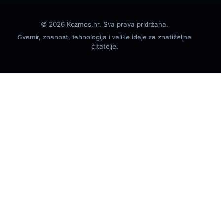
© 2026 Kozmos.hr. Sva prava pridržana.
Svemir, znanost, tehnologija i velike ideje za znatiželjne
čitatelje.