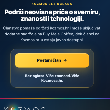
KOZMOS BEZ OGLASA
Podrži neovisne priče o svemiru,
znanosti i tehnologiji.
Članstvo pomaže održati Kozmos.hr i može uključivati
dodatne sadržaje na Buy Me a Coffee, dok članci na
Kozmos.hr-u ostaju javno dostupni.
Postani član
Bez oglasa. Više znanosti. Više
Kozmosa.hr.