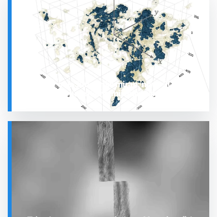
Prostor oko Sunca nije miran: nova 3D karta
otkrila plin koji stalno mijenja stanje
SVEMIR