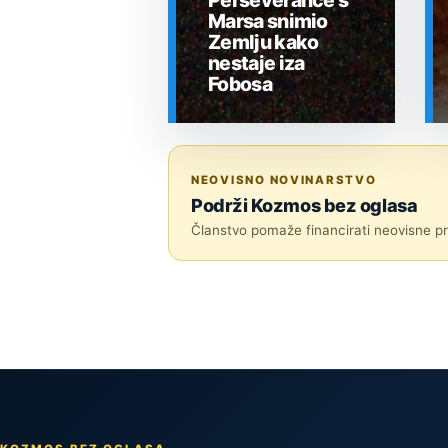
Perseverance s
Marsa snimio
Zemlju kako
nestaje iza
Fobosa
SVEMIR
NEOVISNO NOVINARSTVO
Podrži Kozmos bez oglasa
Članstvo pomaže financirati neovisne pri