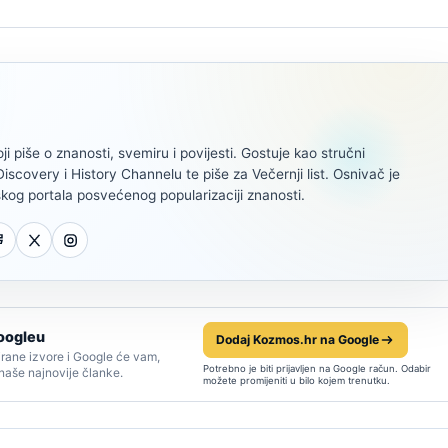
oji piše o znanosti, svemiru i povijesti. Gostuje kao stručni
scovery i History Channelu te piše za Večernji list. Osnivač je
kog portala posvećenog popularizaciji znanosti.
oogleu
Dodaj Kozmos.hr na Google
rane izvore i Google će vam,
Potrebno je biti prijavljen na Google račun. Odabir
 naše najnovije članke.
možete promijeniti u bilo kojem trenutku.