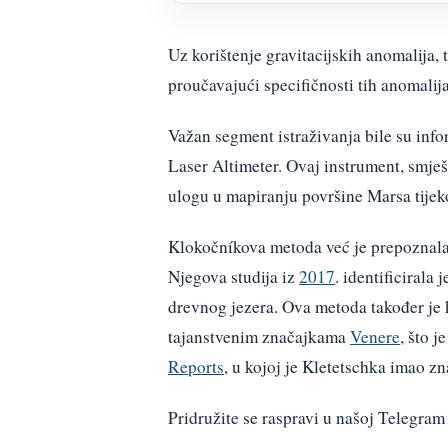
Uz korištenje gravitacijskih anomalija,
proučavajući specifičnosti tih anomalija
Važan segment istraživanja bile su in
Laser Altimeter. Ovaj instrument, smje
ulogu u mapiranju površine Marsa tijek
Klokočníkova metoda već je prepoznala p
Njegova studija iz
2017
. identificirala
drevnog jezera. Ova metoda također je 
tajanstvenim značajkama
Venere
, što 
Reports
, u kojoj je Kletetschka imao z
Pridružite se raspravi u našoj Telegr