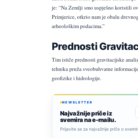
je: “Na Zemlji smo uspješno koristili o
Primjerice, otkrio nam je obalu drevnog
arheološkim podacima.”
Prednosti Gravita
Tim ističe prednosti gravitacijske ana
tehnika pruža sveobuhvatne informacije 
geofizike i hidrologije.
NEWSLETTER
Najvažnije priče iz
svemira na e-mailu.
Prijavite se za najvažnije priče o svemiru