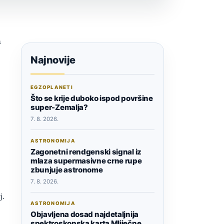
a
Najnovije
EGZOPLANETI
Što se krije duboko ispod površine
super-Zemalja?
7. 8. 2026.
ASTRONOMIJA
Zagonetni rendgenski signal iz
mlaza supermasivne crne rupe
zbunjuje astronome
7. 8. 2026.
j.
ASTRONOMIJA
Objavljena dosad najdetaljnija
spektroskopska karta Mliječne