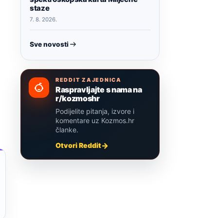
staze
7. 8. 2026.
Sve novosti
REDDIT ZAJEDNICA
Raspravljajte s nama na
r/kozmoshr
Podijelite pitanja, izvore i
komentare uz Kozmos.hr
članke.
Otvori Reddit