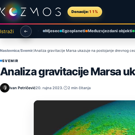
Preskoči na sadržaj
Donacije:
11%
Istraži
Mjesec
Egzoplaneti
Međuzvjezdani objekti
Naslovnica
Svemir
Analiza gravitacije Marsa ukazuje na postojanje drevnog ce
SVEMIR
Analiza gravitacije Marsa u
Ivan Petričević
20. rujna 2023.
2 min čitanja