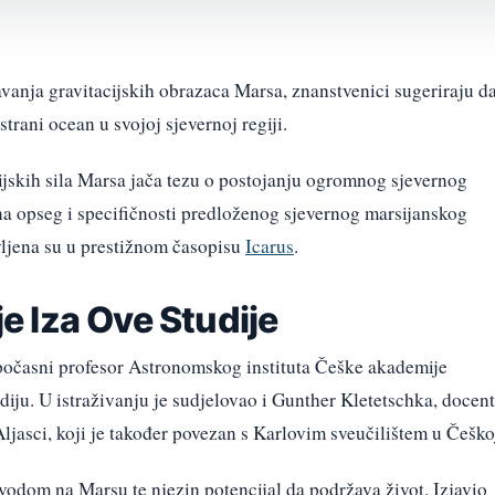
vanja gravitacijskih obrazaca Marsa, znanstvenici sugeriraju d
rani ocean u svojoj sjevernoj regiji.
jskih sila Marsa jača tezu o postojanju ogromnog sjevernog
a opseg i specifičnosti predloženog sjevernog marsijanskog
vljena su u prestižnom časopisu
Icarus
.
je Iza Ove Studije
 počasni profesor Astronomskog instituta Češke akademije
diju. U istraživanju je sudjelovao i Gunther Kletetschka, docent
Aljasci, koji je također povezan s Karlovim sveučilištem u Češko
 vodom na Marsu te njezin potencijal da podržava život. Izjavio