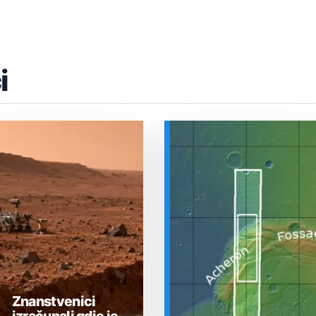
i
Znanstvenici