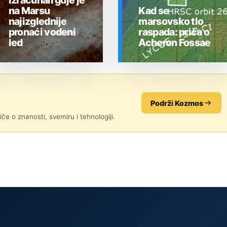
izračunali gdje je
na Marsu
Kad se
najizglednije
marsovsko tlo
pronaći vodeni
raspada: priča o
led
Acheron Fossae
SVEMIR
SVEMIR
Podrži Kozmos
če o znanosti, svemiru i tehnologiji.