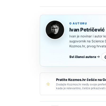
O AUTORU
Ivan Petričević
Ivan je novinar i autor k
sugovornik na Science Di
Kozmos.hr, prvog hrvats
Svi članci autora
Pratite Kozmos.hr češće na G
Dodajte Kozmos.hr među svoje preferi
kada je relevantno, češće prikazivati