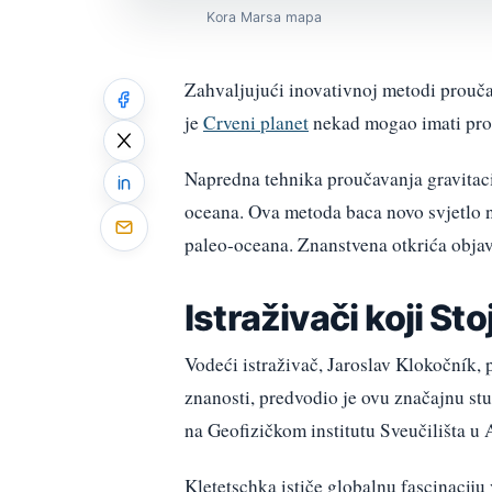
Kora Marsa mapa
Zahvaljujući inovativnoj metodi prouča
je
Crveni planet
nekad mogao imati prost
Napredna tehnika proučavanja gravitaci
oceana. Ova metoda baca novo svjetlo n
paleo-oceana. Znanstvena otkrića obja
Istraživači koji Sto
Vodeći istraživač, Jaroslav Klokočník,
znanosti, predvodio je ovu značajnu stu
na Geofizičkom institutu Sveučilišta u 
Kletetschka ističe globalnu fascinaciju