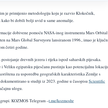
 tim je primijenio metodologiju koju je razvio Klokočník,
 kako bi dobili bolji uvid u same anomalije.
formacije dobivene pomoću NASA-inog instrumenta Mars Orbital
šten na Mars Global Surveyoru lansiranom 1996., imao je ključ
om četiri godine.
ostojanje drevnih jezera i rijeka ispod saharskih pijesaka.
 je i Veliku egipatsku pijesčanu pustinju kao potencijalnu lokacij
korištena za usporedbu geografskih karakteristika Zemlje s
je dokumentirano u studiji iz 2023. godine u časopisu
Scientific
načajnu ulogu.
am grupi. KOZMOS Telegram –
t.me/kozmoshr