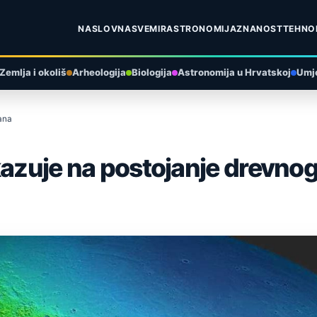
NASLOVNA
SVEMIR
ASTRONOMIJA
ZNANOST
TEHNO
Zemlja i okoliš
Arheologija
Biologija
Astronomija u Hrvatskoj
Umje
ana
kazuje na postojanje drevno