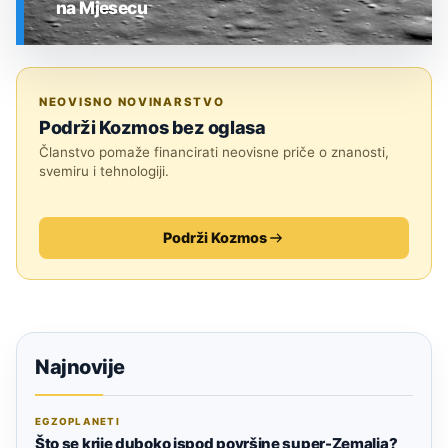
na Mjesecu
SVEMIR
NEOVISNO NOVINARSTVO
Podrži Kozmos bez oglasa
Članstvo pomaže financirati neovisne priče o znanosti,
svemiru i tehnologiji.
Podrži Kozmos
Najnovije
EGZOPLANETI
Što se krije duboko ispod površine super-Zemalja?