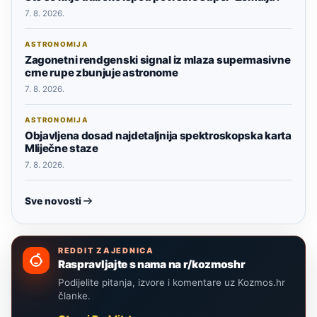
7. 8. 2026.
ASTRONOMIJA
Zagonetni rendgenski signal iz mlaza supermasivne
crne rupe zbunjuje astronome
7. 8. 2026.
ASTRONOMIJA
Objavljena dosad najdetaljnija spektroskopska karta
Mliječne staze
7. 8. 2026.
Sve novosti
REDDIT ZAJEDNICA
Raspravljajte s nama na r/kozmoshr
Podijelite pitanja, izvore i komentare uz Kozmos.hr
članke.