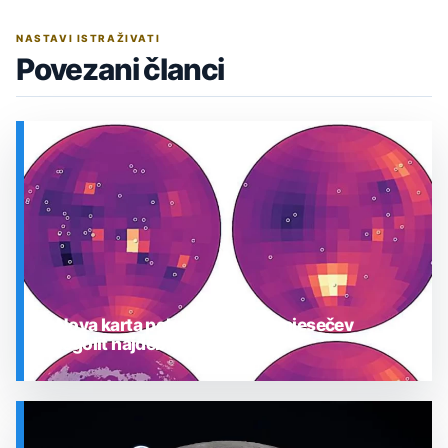
NASTAVI ISTRAŽIVATI
Povezani članci
Nova karta pokazuje gdje je mjesečev
regolit najdeblji
SVEMIR