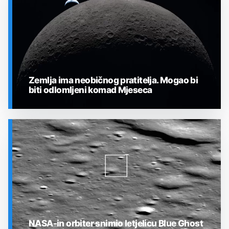
Zemlja ima neobičnog pratitelja. Mogao bi
biti odlomljeni komad Mjeseca
SVEMIR
NASA-in orbiter snimio letjelicu Blue Ghost