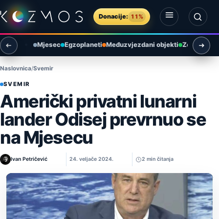
Preskoči na sadržaj
Donacije:
11%
Otvori izbornik
Otvori pretragu
Mjesec
Egzoplaneti
Međuzvjezdani objekti
Zemlja i ok
Naslovnica
Svemir
SVEMIR
Američki privatni lunarni
lander Odisej prevrnuo se
na Mjesecu
Ivan Petričević
24. veljače 2024.
2 min čitanja