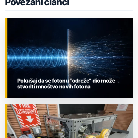
Povezani članci
Pokušaj da se fotonu “odreže” dio može
stvoriti mnoštvo novih fotona
ZNANOST