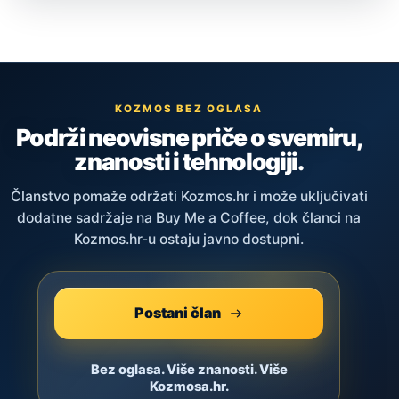
KOZMOS BEZ OGLASA
Podrži neovisne priče o svemiru,
znanosti i tehnologiji.
Članstvo pomaže održati Kozmos.hr i može uključivati
dodatne sadržaje na Buy Me a Coffee, dok članci na
Kozmos.hr-u ostaju javno dostupni.
Postani član
Bez oglasa. Više znanosti. Više
Kozmosa.hr.