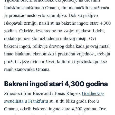
ljudskim staništima u Omanu, tim njemačkih istraživača
je pronašao nešto vrlo zanimljivo. Dok su pažljivo
iskopavali zemlju, naišli su na bakrene ingote stare 4,300
godina. Otkriće, izvanredno po svojoj rijetkosti i dobi,
dodalo je novi sloj uzbuđenja njihovoj misiji. Ovi
bakreni ingoti, relikvije drevnog doba kada je ovaj metal
imao istaknutu ekonomsku i praktičnu vrijednost, trebaju
pružiti svježe uvide u život, kulturu i trgovinske prakse
ranih stanovnika Omana.
Bakreni ingoti stari 4,300 godina
Zrheolozi Irini Biezeveld i Jonas Kluge s
Goetheovog
sveučilišta u Frankfurtu
su, u tlu blizu grada Ibre u
Omanu, otkrili bakrene ingote stare 4,300 godina. Ovo