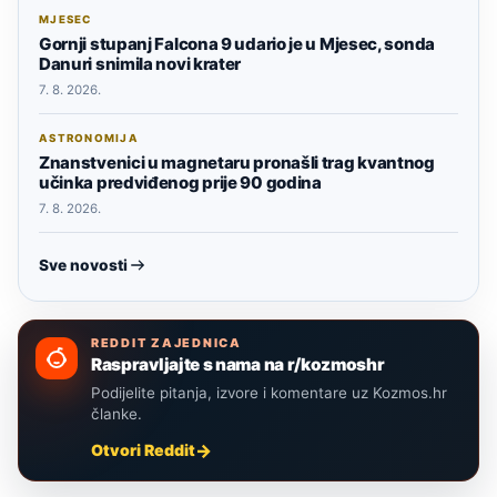
MJESEC
Gornji stupanj Falcona 9 udario je u Mjesec, sonda
Danuri snimila novi krater
7. 8. 2026.
ASTRONOMIJA
Znanstvenici u magnetaru pronašli trag kvantnog
učinka predviđenog prije 90 godina
7. 8. 2026.
Sve novosti
REDDIT ZAJEDNICA
Raspravljajte s nama na r/kozmoshr
Podijelite pitanja, izvore i komentare uz Kozmos.hr
članke.
Otvori Reddit