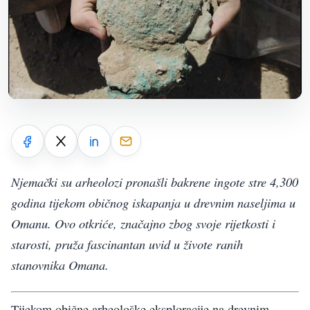
Njemački su arheolozi pronašli bakrene ingote stre 4,300
godina tijekom običnog iskapanja u drevnim naseljima u
Omanu. Ovo otkriće, značajno zbog svoje rijetkosti i
starosti, pruža fascinantan uvid u živote ranih
stanovnika Omana.
Tijekom obične arheološke eksploracije na drevnim