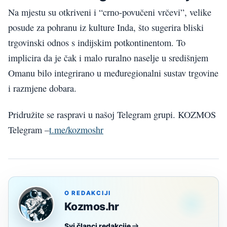
Na mjestu su otkriveni i “crno-povučeni vrčevi”, velike
posude za pohranu iz kulture Inda, što sugerira bliski
trgovinski odnos s indijskim potkontinentom. To
implicira da je čak i malo ruralno naselje u središnjem
Omanu bilo integrirano u međuregionalni sustav trgovine
i razmjene dobara.
Pridružite se raspravi u našoj Telegram grupi. KOZMOS
Telegram –
t.me/kozmoshr
O REDAKCIJI
Kozmos.hr
Svi članci redakcije