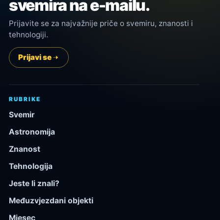
svemira na e-mailu.
Prijavite se za najvažnije priče o svemiru, znanosti i
tehnologiji.
Prijavi se
RUBRIKE
Svemir
Astronomija
Znanost
Tehnologija
Jeste li znali?
Međuzvjezdani objekti
Mjesec