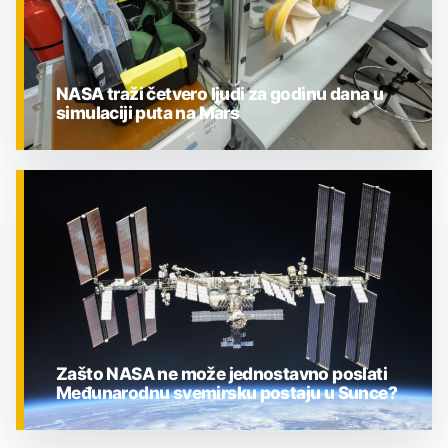
NASA traži četvero ljudi za godinu dana u
simulaciji puta na Mars
ZNANOST
Zašto NASA ne može jednostavno poslati
Međunarodnu svemirsku postaju u Sunce?