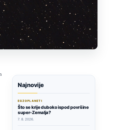
n
Najnovije
EGZOPLANETI
Što se krije duboko ispod površine
super-Zemalja?
7. 8. 2026.