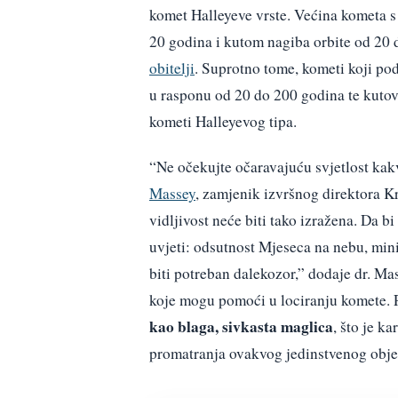
komet Halleyeve vrste. Većina kometa s
20 godina i kutom nagiba orbite od 20 d
obitelji
. Suprotno tome, kometi koji po
u rasponu od 20 do 200 godina te kutov
kometi Halleyevog tipa.
“Ne očekujte očaravajuću svjetlost kakv
Massey
, zamjenik izvršnog direktora K
vidljivost neće biti tako izražena. Da 
uvjeti: odsutnost Mjeseca na nebu, min
biti potreban dalekozor,” dodaje dr. Mas
koje mogu pomoći u lociranju komete. 
kao blaga, sivkasta maglica
, što je k
promatranja ovakvog jedinstvenog obje