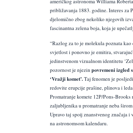
američkog astronoma Williama Roberta B
približavanja 1883. godine. Interes za
djelomično zbog nekoliko njegovih izv
fascinantna zelena boja, koja je upečatl
“Razlog za to je molekula poznata kao
svjetlost i ponovno je emitira, stvaraj
jedinstvenom vizualnom identitetu ‘Zel
povremeni izgled 
pozornost je njezin
‘Vražji komet’.
Taj fenomen je posljedi
redovite erupcije prašine, plinova i le
Promatranje komete 12P/Pons-Brooks nud
zaljubljenika u promatranje neba širom 
Upravo taj spoij znanstvenog značaja i
na astronomsom kalendaru.