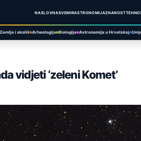
NASLOVNA
SVEMIR
ASTRONOMIJA
ZNANOST
TEHNO
Zemlja i okoliš
Arheologija
Biologija
Astronomija u Hrvatskoj
Umje
a vidjeti ‘zeleni Komet’