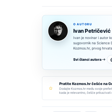
O AUTORU
Ivan Petričević
Ivan je novinar i autor k
sugovornik na Science Di
Kozmos.hr, prvog hrvats
Svi članci autora
Pratite Kozmos.hr češće na G
Dodajte Kozmos.hr među svoje preferi
kada je relevantno, češće prikazivati