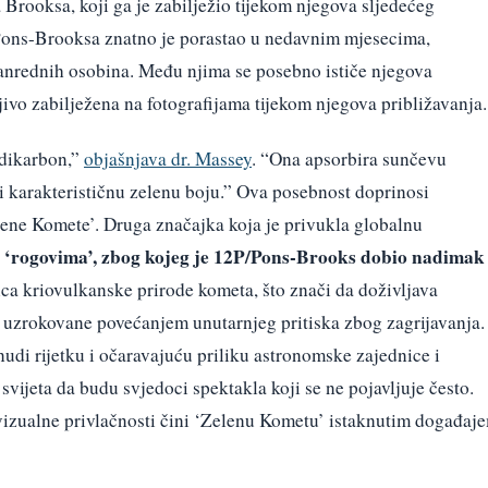
rooksa, koji ga je zabilježio tijekom njegova sljedećeg
 Pons-Brooksa znatno je porastao u nedavnim mjesecima,
anrednih osobina. Među njima se posebno ističe njegova
jivo zabilježena na fotografijama tijekom njegova približavanja.
 dikarbon,”
objašnjava dr. Massey
. “Ona apsorbira sunčevu
ući karakterističnu zelenu boju.” Ova posebnost doprinosi
ene Komete’. Druga značajka koja je privukla globalnu
s ‘rogovima’, zbog kojeg je 12P/Pons-Brooks dobio nadimak
ca kriovulkanske prirode kometa, što znači da doživljava
da uzrokovane povećanjem unutarnjeg pritiska zbog zagrijavanja.
i rijetku i očaravajuću priliku astronomske zajednice i
svijeta da budu svjedoci spektakla koji se ne pojavljuje često.
 vizualne privlačnosti čini ‘Zelenu Kometu’ istaknutim događaj