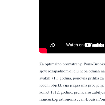
Za optimalno promatranje Pons-Brooks
sjeverozapadnom dijelu neba odmah na
svakih 71,3 godina, ponovna prilika za 
ledeni objekt, čija jezgra ima procijenj
komet 1812. godine, premda su zabilješk
francuskog astronoma Jean-Louisa Ponsa,