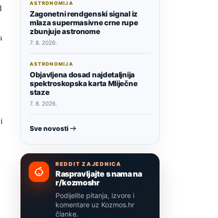
ASTRONOMIJA
d
Zagonetni rendgenski signal iz
mlaza supermasivne crne rupe
zbunjuje astronome
a
7. 8. 2026.
ASTRONOMIJA
Objavljena dosad najdetaljnija
spektroskopska karta Mliječne
staze
7. 8. 2026.
i
Sve novosti
REDDIT ZAJEDNICA
Raspravljajte s nama na
r/kozmoshr
Podijelite pitanja, izvore i
komentare uz Kozmos.hr
članke.