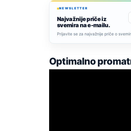
NEWSLETTER
Najvažnije priče iz
svemira na e-mailu.
Prijavite se za najvažnije priče o svemiru
Optimalno promat