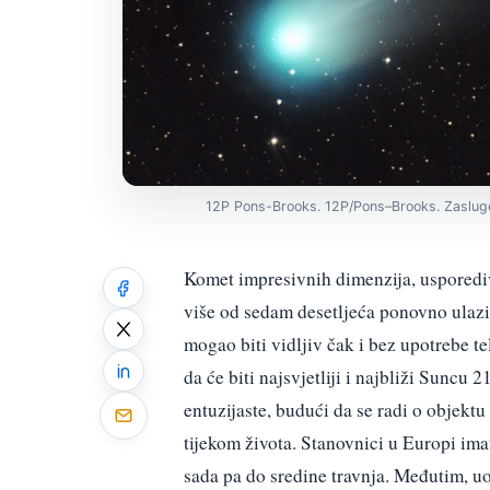
12P Pons-Brooks. 12P/Pons–Brooks. Zasluge
Komet impresivnih dimenzija, usporedi
više od sedam desetljeća ponovno ulazi
mogao biti vidljiv čak i bez upotrebe 
da će biti najsvjetliji i najbliži Suncu 
entuzijaste, budući da se radi o objekt
tijekom života. Stanovnici u Europi im
sada pa do sredine travnja. Međutim, u