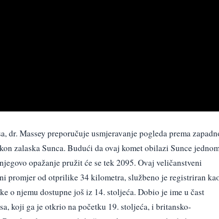
a, dr. Massey preporučuje usmjeravanje pogleda prema zapadn
kon zalaska Sunca. Budući da ovaj komet obilazi Sunce jedno
njegovo opažanje pružit će se tek 2095. Ovaj veličanstveni
eni promjer od otprilike 34 kilometra, službeno je registriran ka
e o njemu dostupne još iz 14. stoljeća. Dobio je ime u čast
 koji ga je otkrio na početku 19. stoljeća, i britansko-