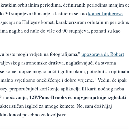
 kratkim orbitalnim periodima, definiranih periodima manjim o
o 30 stupnjeva ili manje, klasificira se kao
komet Jupiterove
dsjećaju na Halleyev komet, karakterizirani orbitalnim periodim
ima nagiba od nule do više od 90 stupnjeva, poznati su kao
u biste mogli vidjeti na fotografijama,”
upozorava dr. Robert
raljevskog astronomske društva, naglašavajući da stvarna
bi se komet uopće mogao uočiti golim okom, potrebni su optimaln
imalno svjetlosno onečišćenje i dobro vrijeme. “Većini će ipak
sey, preporučujući korištenje aplikacija ili karti noćnog neba
12P/Pons-Brooks
će najvjerojatnije izgledati
Pri uočavanju,
arakterističan izgled za mnoge komete. No, sam doživljaj
kta donosi posebno zadovoljstvo.