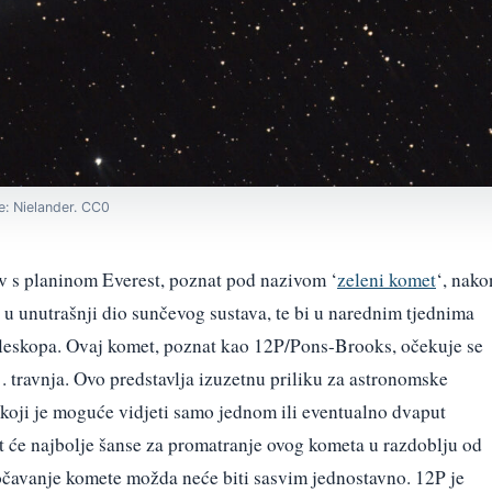
: Nielander. CC0
v s planinom Everest, poznat pod nazivom ‘
zeleni komet
‘, nako
 u unutrašnji dio sunčevog sustava, te bi u narednim tjednima
teleskopa. Ovaj komet, poznat kao 12P/Pons-Brooks, očekuje se
21. travnja. Ovo predstavlja izuzetnu priliku za astronomske
u koji je moguće vidjeti samo jednom ili eventualno dvaput
at će najbolje šanse za promatranje ovog kometa u razdoblju od
očavanje komete možda neće biti sasvim jednostavno. 12P je