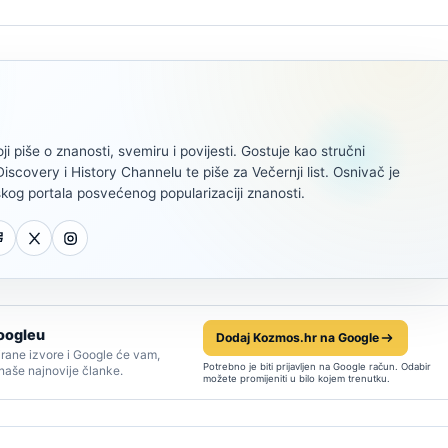
oji piše o znanosti, svemiru i povijesti. Gostuje kao stručni
scovery i History Channelu te piše za Večernji list. Osnivač je
kog portala posvećenog popularizaciji znanosti.
oogleu
Dodaj Kozmos.hr na Google
rane izvore i Google će vam,
Potrebno je biti prijavljen na Google račun. Odabir
 naše najnovije članke.
možete promijeniti u bilo kojem trenutku.