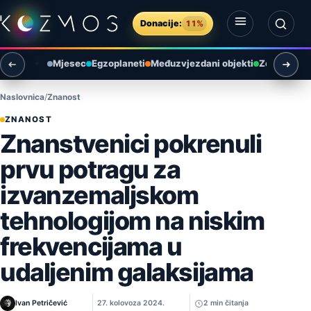
Preskoči na sadržaj
Donacije:
11%
Otvori izbornik
Otvori pretragu
Mjesec
Egzoplaneti
Međuzvjezdani objekti
Zemlja i ok
Naslovnica
Znanost
ZNANOST
Znanstvenici pokrenuli
prvu potragu za
izvanzemaljskom
tehnologijom na niskim
frekvencijama u
udaljenim galaksijama
Ivan Petričević
27. kolovoza 2024.
2 min čitanja