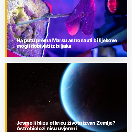
Na putu prema Marsu astronauti bi lijekove
mogli dobivati iz biljaka
ZNANOST
Jesmo li blizu otkriću života izvan Zemlje?
Astrobiolozi nisu uvjereni