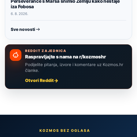
Perseverance s Marsa snimio Zemlju kako nestaje
iza Fobosa
6. 8. 2026.
Sve novosti
REDDIT ZAJEDNICA
Raspravljajte s nama na r/kozmoshr
Podijelite pitanja, izvore i komentare uz Kozmos.hr
članke.
Otvori Reddit
KOZMOS BEZ OGLASA