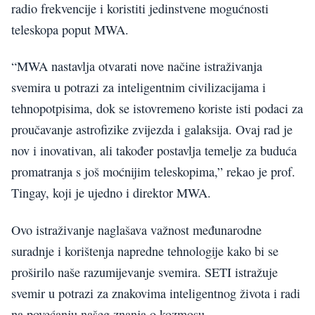
radio frekvencije i koristiti jedinstvene mogućnosti
teleskopa poput MWA.
“MWA nastavlja otvarati nove načine istraživanja
svemira u potrazi za inteligentnim civilizacijama i
tehnopotpisima, dok se istovremeno koriste isti podaci za
proučavanje astrofizike zvijezda i galaksija. Ovaj rad je
nov i inovativan, ali također postavlja temelje za buduća
promatranja s još moćnijim teleskopima,” rekao je prof.
Tingay, koji je ujedno i direktor MWA.
Ovo istraživanje naglašava važnost međunarodne
suradnje i korištenja napredne tehnologije kako bi se
proširilo naše razumijevanje svemira. SETI istražuje
svemir u potrazi za znakovima inteligentnog života i radi
na povećanju našeg znanja o kozmosu.