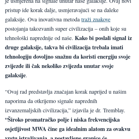
je usmjerena na signale unutar naše galaksije. Ovaj novi
pristup ide korak dalje, usmjeravajući se na daleke
galaksije. Ova inovativna metoda
traži znakove
postojanja takozvanih super civilizacija – onih koje su
Kako bi poslali signal iz
tehnološki naprednije od naše.
druge galaksije, takva bi civilizacija trebala imati
tehnologiju dovoljno snažnu da koristi energiju svoje
zvijezde ili čak nekoliko zvijezda unutar svoje
galaksije
.
“Ovaj rad predstavlja značajan korak naprijed u našim
naporima da otkrijemo signale naprednih
izvanzemaljskih civilizacija,” izjavila je dr. Tremblay.
“Široko promatračko polje i niska frekvencijska
osjetljivost MWA čine ga idealnim alatom za ovakvu
vrstu istraživanja, a postavljene granice će