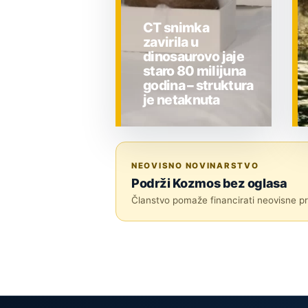
CT snimka
zavirila u
dinosaurovo jaje
staro 80 milijuna
godina – struktura
je netaknuta
ZNANOST
NEOVISNO NOVINARSTVO
Podrži Kozmos bez oglasa
Članstvo pomaže financirati neovisne pri