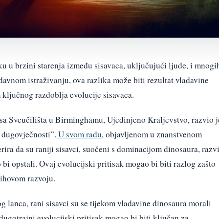
ku u brzini starenja između sisavaca, uključujući ljude, i mnogi
vnom istraživanju, ova razlika može biti rezultat vladavine
m ključnog razdoblja evolucije sisavaca.
a Sveučilišta u Birminghamu, Ujedinjeno Kraljevstvo, razvio j
a dugovječnosti”.
U svom radu
, objavljenom u znanstvenom
ra da su raniji sisavci, suočeni s dominacijom dinosaura, razvi
 opstali. Ovaj evolucijski pritisak mogao bi biti razlog zašto
njihovom razvoju.
g lanca, rani sisavci su se tijekom vladavine dinosaura morali
dugotrajni evolucijski pritisak mogao bi biti ključan za