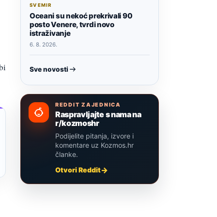
SVEMIR
Oceani su nekoć prekrivali 90
posto Venere, tvrdi novo
istraživanje
6. 8. 2026.
bi
Sve novosti
REDDIT ZAJEDNICA
Raspravljajte s nama na
r/kozmoshr
Podijelite pitanja, izvore i
komentare uz Kozmos.hr
članke.
Otvori Reddit