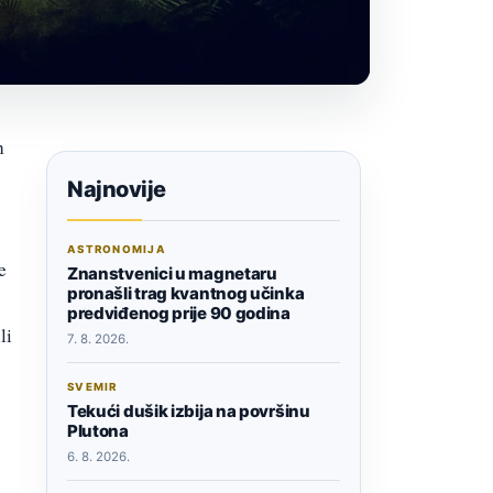
h
Najnovije
ASTRONOMIJA
e
Znanstvenici u magnetaru
pronašli trag kvantnog učinka
predviđenog prije 90 godina
li
7. 8. 2026.
SVEMIR
Tekući dušik izbija na površinu
Plutona
6. 8. 2026.