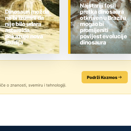
Najstariji fosil
Dinosauri možda
pretka dinosaura
ne bi izumrli da
otkriven u Brazilu
nije bilo udara
mogao bi
asteroida
promijeniti
pokazuje nova
povijest evolucije
studija
dinosaura
ZNANOST
ZNANOST
Podrži Kozmos
če o znanosti, svemiru i tehnologiji.