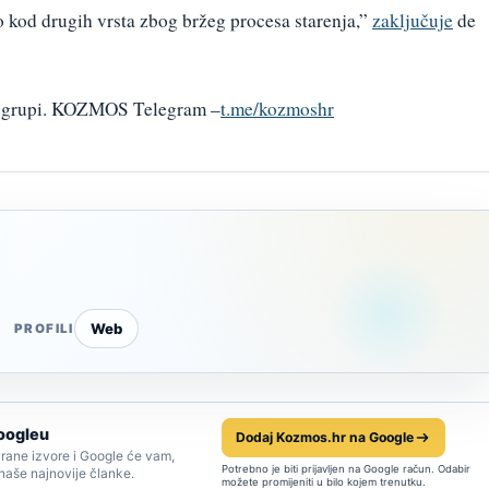
o kod drugih vrsta zbog bržeg procesa starenja,”
zaključuje
de
am grupi. KOZMOS Telegram –
t.me/kozmoshr
Web
PROFILI
oogleu
Dodaj Kozmos.hr na Google
rane izvore i Google će vam,
Potrebno je biti prijavljen na Google račun. Odabir
 naše najnovije članke.
možete promijeniti u bilo kojem trenutku.