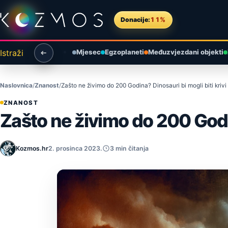
Preskoči na sadržaj
Donacije:
11%
Istraži
Mjesec
Egzoplaneti
Međuzvjezdani objekti
Naslovnica
Znanost
Zašto ne živimo do 200 Godina? Dinosauri bi mogli biti krivi
ZNANOST
Zašto ne živimo do 200 Godin
Kozmos.hr
2. prosinca 2023.
3 min čitanja