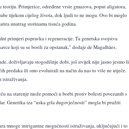
u teoriju. Primjerice, određene vrste gmazova, poput aligatora,
ube tijekom cijelog života, dok ljudi to ne mogu. Ovo bi moglo
datira unatrag stotinama tisuća godina.
dni primjeri popravka i regeneracije. Ta genetska svojstva
savce koji su se borili za opstanak,” dodaje de Magalhães.
jude, doživljavaju stogodišnje dobi, još uvijek nije jasno jesmo li
h predaka ili smo evoluirali na način da nas to više ne utječe.
 istraživanja.
eču na starenje može pomoći u borbi protiv bolesti povezanih s
ar. Genetika iza “uska grla dugovječnosti” mogla bi pružiti
ara mnoge intrigantne mogućnosti istraživanja, uključujući i to