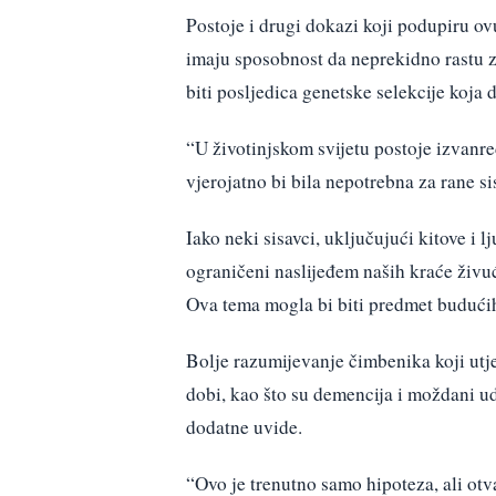
Postoje i drugi dokazi koji podupiru ov
imaju sposobnost da neprekidno rastu z
biti posljedica genetske selekcije koja 
“U životinjskom svijetu postoje izvanre
vjerojatno bi bila nepotrebna za rane si
Iako neki sisavci, uključujući kitove i l
ograničeni naslijeđem naših kraće živući
Ova tema mogla bi biti predmet budućih
Bolje razumijevanje čimbenika koji utj
dobi, kao što su demencija i moždani ud
dodatne uvide.
“Ovo je trenutno samo hipoteza, ali otv