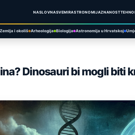
NASLOVNA
SVEMIR
ASTRONOMIJA
ZNANOST
TEHNO
Zemlja i okoliš
Arheologija
Biologija
Astronomija u Hrvatskoj
Umje
a? Dinosauri bi mogli biti kr