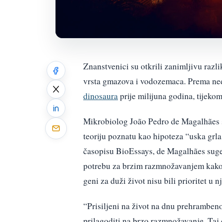
Znanstvenici su otkrili zanimljivu razli
vrsta gmazova i vodozemaca. Prema neda
dinosaura
prije milijuna godina, tijeko
Mikrobiolog João Pedro de Magalhães s
teoriju poznatu kao hipoteza “uska grl
časopisu BioEssays, de Magalhães sugeri
potrebu za brzim razmnožavanjem kako bi
geni za duži život nisu bili prioritet u 
“Prisiljeni na život na dnu prehrambeno
prilagoditi na brzo razmnožavanje. Taj 