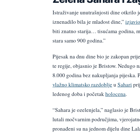
Istraživanje unutrašnjosti dine otkrilo 
iznenadilo bila je mladost dine,”
izjavi
biti znatno starija… tisućama godina, m
stara samo 900 godina.”
Pijesak na dnu dine bio je zakopan prij
te regije, objasnio je Bristow. Nedugo na
8.000 godina bez nakupljanja pijeska. 
vlažno klimatsko razdoblje
u
Sahari
pri
ledenog doba i početak
holocena
.
“Sahara je ozelenjela,” naglasio je Brist
lutali močvarnim područjima, vjerojatn
pronađeni su na jednom dijelu dine Lala