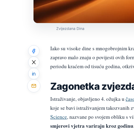
Zvijezdana Dina
Iako su visoke dine s mnogobrojnim kra
zapravo malo znaju o povijesti ovih for
periodu kraćem od tisuću godina, otkriv
Zagonetka zvjezda
Istraživanje, objavljeno 4. ožujka u
čas
koje se bavi istraživanjem takozvanih z
Science
, nazvane po svojem obliku s vi
smjerovi vjetra variraju kroz godinu