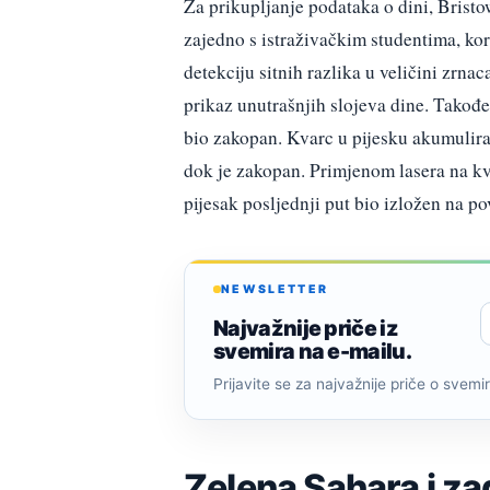
Za prikupljanje podataka o dini, Bristo
zajedno s istraživačkim studentima, kor
detekciju sitnih razlika u veličini zrnac
prikaz unutrašnjih slojeva dine. Takođe
bio zakopan. Kvarc u pijesku akumulira
dok je zakopan. Primjenom lasera na kvar
pijesak posljednji put bio izložen na po
NEWSLETTER
Najvažnije priče iz
svemira na e-mailu.
Prijavite se za najvažnije priče o svemiru
Zelena Sahara i z