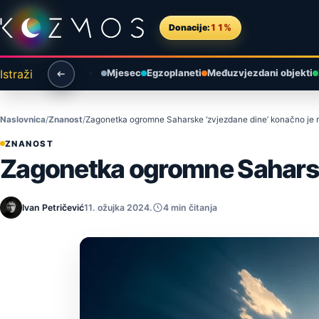
Preskoči na sadržaj
Donacije:
11%
Istraži
Mjesec
Egzoplaneti
Međuzvjezdani objekti
Naslovnica
Znanost
Zagonetka ogromne Saharske ‘zvjezdane dine’ konačno je r
ZNANOST
Zagonetka ogromne Saharske
Ivan Petričević
11. ožujka 2024.
4 min čitanja