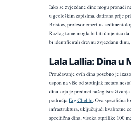
Iako se zvjezdane dine mogu pronaći na
u geološkim zapisima, datirana prije pr
Bristow, profesor emeritus sedimentolo
Razlog tome mogla bi biti činjenica da i
bi identificirali drevnu zvjezdanu dinu,
Lala Lallia: Dina u
Proučavanje ovih dina posebno je izazov
uspon na više od stotinjak metara nesta
dina koja je predmet našeg istraživanj
područja
Erg Chebbi
. Ova specifična lo
infrastruktura, uključujući kvalitetne ce
specifična dina, visoka otprilike 100 m