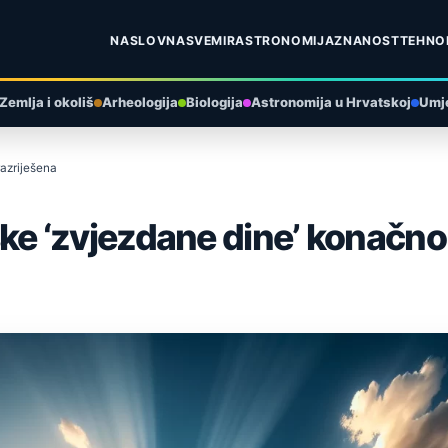
NASLOVNA
SVEMIR
ASTRONOMIJA
ZNANOST
TEHNO
Zemlja i okoliš
Arheologija
Biologija
Astronomija u Hrvatskoj
Umje
azriješena
 ‘zvjezdane dine’ konačno j