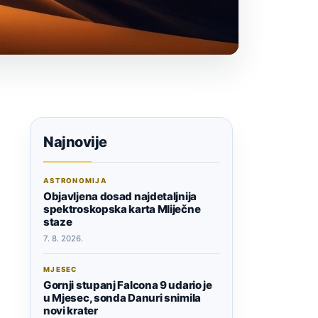
Najnovije
ASTRONOMIJA
Objavljena dosad najdetaljnija
spektroskopska karta Mliječne
staze
7. 8. 2026.
MJESEC
Gornji stupanj Falcona 9 udario je
u Mjesec, sonda Danuri snimila
novi krater