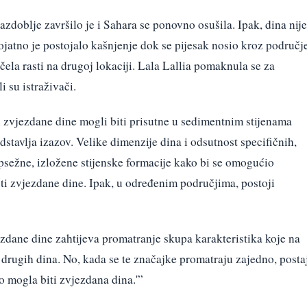
azdoblje završilo je i Sahara se ponovno osušila. Ipak, dina nije
ojatno je postojalo kašnjenje dok se pijesak nosio kroz područje
očela rasti na drugoj lokaciji. Lala Lallia pomaknula se za
i su istraživači.
bi zvjezdane dine mogli biti prisutne u sedimentnim stijenama
edstavlja izazov. Velike dimenzije dina i odsutnost specifičnih,
opsežne, izložene stijenske formacije kako bi se omogućio
ti zvjezdane dine. Ipak, u određenim područjima, postoji
ezdane dine zahtijeva promatranje skupa karakteristika koje na
drugih dina. No, kada se te značajke promatraju zajedno, posta
o mogla biti zvjezdana dina.'”