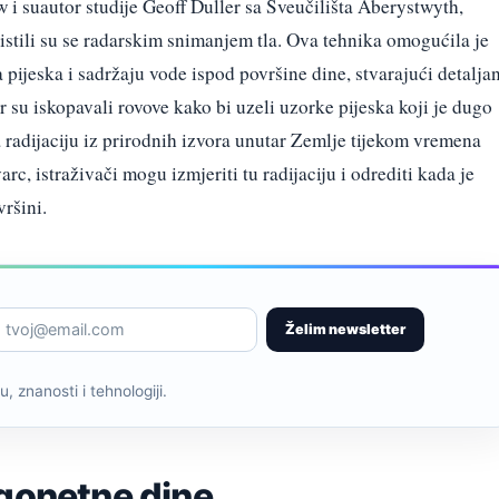
w i suautor studije Geoff Duller sa Sveučilišta Aberystwyth,
istili su se radarskim snimanjem tla. Ova tehnika omogućila je
a pijeska i sadržaju vode ispod površine dine, stvarajući detalja
r su iskopavali rovove kako bi uzeli uzorke pijeska koji je dugo
 radijaciju iz prirodnih izvora unutar Zemlje tijekom vremena
c, istraživači mogu izmjeriti tu radijaciju i odrediti kada je
vršini.
Želim newsletter
, znanosti i tehnologiji.
agonetne dine