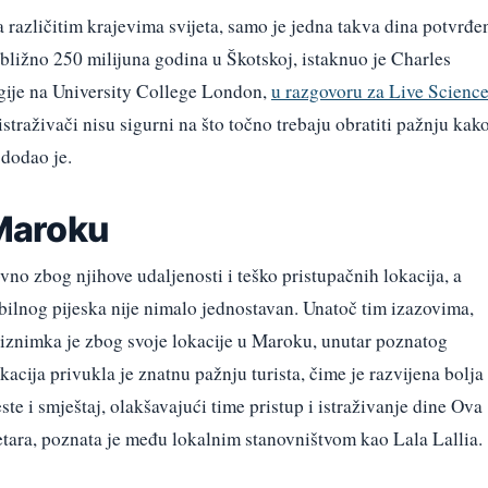
 različitim krajevima svijeta, samo je jedna takva dina potvrđe
ibližno 250 milijuna godina u Škotskoj, istaknuo je Charles
gije na University College London,
u razgovoru za Live Scienc
straživači nisu sigurni na što točno trebaju obratiti pažnju kak
 dodao je.
 Maroku
no zbog njihove udaljenosti i teško pristupačnih lokacija, a
bilnog pijeska nije nimalo jednostavan. Unatoč tim izazovima,
a iznimka je zbog svoje lokacije u Maroku, unutar poznatog
kacija privukla je znatnu pažnju turista, čime je razvijena bolja
ste i smještaj, olakšavajući time pristup i istraživanje dine Ova
etara, poznata je među lokalnim stanovništvom kao Lala Lallia.