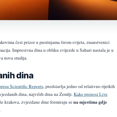
kovima čest prizor u pustinjama širom svijeta, znanstvenici
macija. Impresivna dina u obliku zvijezde u Sahari nastala je u
a nova studija.
nih dina
opisu Scientific Reports
, predstavlja jedno od relativno rijetkih
vjezdanih dina, najviših dina na Zemlji.
Kako prenosi Live
na mjestima gdje
še krakova, zvjezdane dine formiraju se
.