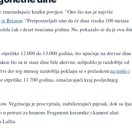
je iznenađujuće kratku povijest. “Ono što nas je najviše
o je Bristow
. “Pretpostavljali smo da će dina visoka 100 metara
ožda čak i deset tisućama godina. No, pokazalo se da je ova di
e otprilike 12.000 do 13.000 godina, što upućuje na drevne dine
kon što su te stare dine bile aktivne, uslijedilo je razdoblje od
Prvi dio tog mirnog razdoblja poklapa se s prelaskom
na toplo i
je otprilike 11.700 godina, označavajući kraj posljednjeg
ow. Vegetacija je procvjetala, stabilizirajući pijesak, dok su lju
o u potrazi za hranom. Fragmenti keramike i kameni alati
 Lallia.