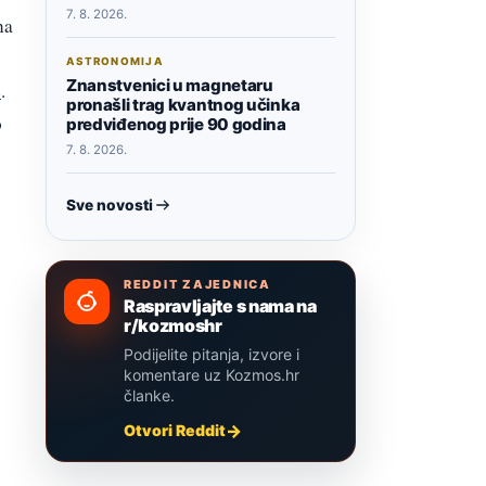
7. 8. 2026.
na
ASTRONOMIJA
Znanstvenici u magnetaru
e
.
pronašli trag kvantnog učinka
o
predviđenog prije 90 godina
7. 8. 2026.
Sve novosti
REDDIT ZAJEDNICA
Raspravljajte s nama na
r/kozmoshr
Podijelite pitanja, izvore i
komentare uz Kozmos.hr
članke.
Otvori Reddit