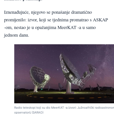
Iznenađujuće, njegovo se ponašanje dramatično
promijenilo: izvor, koji se tjednima promatrao s ASKAP
-om, nestao je u opažanjima MeerKAT -a u samo
jednom danu.
Radio teleskopi koji su dio MeerKAT -a.Izvori: Južnoafrički radioastrono
opservatorij (SARAO)