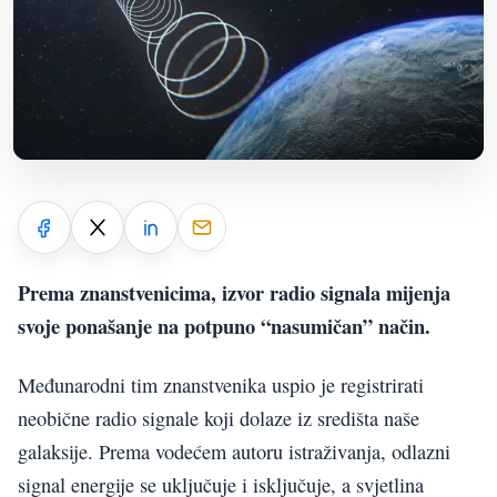
Prema znanstvenicima, izvor radio signala mijenja
svoje ponašanje na potpuno “nasumičan” način.
Međunarodni tim znanstvenika uspio je registrirati
neobične radio signale koji dolaze iz središta naše
galaksije. Prema vodećem autoru istraživanja, odlazni
signal energije se uključuje i isključuje, a svjetlina