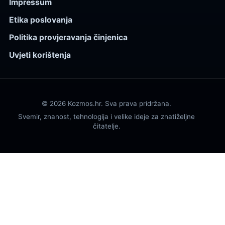
Impressum
Etika poslovanja
Politika provjeravanja činjenica
Uvjeti korištenja
© 2026 Kozmos.hr. Sva prava pridržana.
Svemir, znanost, tehnologija i velike ideje za znatiželjne
čitatelje.