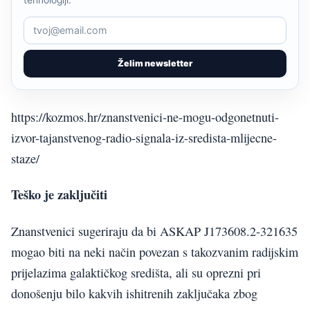
Želim newsletter
https://kozmos.hr/znanstvenici-ne-mogu-odgonetnuti-
izvor-tajanstvenog-radio-signala-iz-sredista-mlijecne-
staze/
Teško je zaključiti
Znanstvenici sugeriraju da bi ASKAP J173608.2-321635
mogao biti na neki način povezan s takozvanim radijskim
prijelazima galaktičkog središta, ali su oprezni pri
donošenju bilo kakvih ishitrenih zaključaka zbog