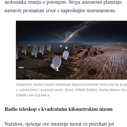
nedostatka znanja o potonjem. Stoga astronomi planiraju
nastaviti promatrati izvor s naprednijim instrumentom.
Umjetnički složeni dojam teleskopa Square Kilometer Array koji će se gr
u Južnoj Africi i Australiji.Izvori: SKAO, ICRAR, SARAO, Hurley-Walker (Cur
ICRAR) i tim GLEAM-a
Radio teleskop s kvadratnim kilometrskim nizom
Nažalost, rješenje ove misterije morat će pričekati još