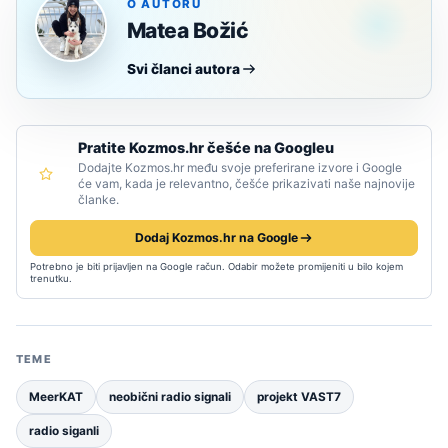
O AUTORU
Matea Božić
Svi članci autora
Pratite Kozmos.hr češće na Googleu
Dodajte Kozmos.hr među svoje preferirane izvore i Google
će vam, kada je relevantno, češće prikazivati naše najnovije
članke.
Dodaj Kozmos.hr na Google
Potrebno je biti prijavljen na Google račun. Odabir možete promijeniti u bilo kojem
trenutku.
TEME
MeerKAT
neobični radio signali
projekt VAST7
radio siganli