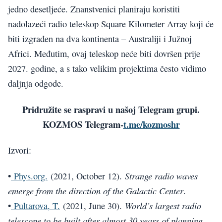
jedno desetljeće. Znanstvenici planiraju koristiti
nadolazeći radio teleskop Square Kilometer Array koji će
biti izgrađen na dva kontinenta – Australiji i Južnoj
Africi. Međutim, ovaj teleskop neće biti dovršen prije
2027. godine, a s tako velikim projektima često vidimo
daljnja odgode.
Pridružite se raspravi u našoj Telegram grupi.
KOZMOS Telegram-
t.me/kozmoshr
Izvori:
Strange radio waves
•
Phys.org.
(2021, October 12).
emerge from the direction of the Galactic Center
.
World’s largest radio
•
Pultarova, T.
(2021, June 30).
telescope to be built after almost 30 years of planning
.