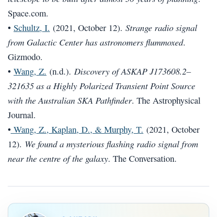
Space.com.
Strange radio signal
•
Schultz, I.
(2021, October 12).
from Galactic Center has astronomers flummoxed
.
Gizmodo.
Discovery of ASKAP J173608.2–
•
Wang, Z.
(n.d.).
321635 as a Highly Polarized Transient Point Source
with the Australian SKA Pathfinder
. The Astrophysical
Journal.
•
Wang, Z., Kaplan, D., & Murphy, T.
(2021, October
We found a mysterious flashing radio signal from
12).
near the centre of the galaxy
. The Conversation.