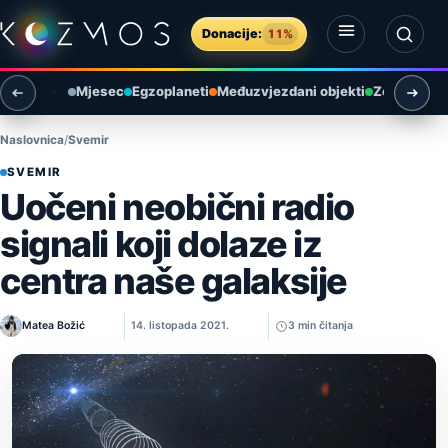
Preskoči na sadržaj
Donacije:
11%
Otvori izbornik
Otvori pretragu
Mjesec
Egzoplaneti
Međuzvjezdani objekti
Zemlja i ok
Naslovnica
Svemir
SVEMIR
Uočeni neobični radio
signali koji dolaze iz
centra naše galaksije
Matea Božić
14. listopada 2021.
3 min čitanja