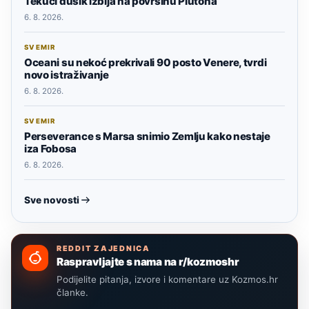
Tekući dušik izbija na površinu Plutona
6. 8. 2026.
SVEMIR
Oceani su nekoć prekrivali 90 posto Venere, tvrdi
novo istraživanje
6. 8. 2026.
SVEMIR
Perseverance s Marsa snimio Zemlju kako nestaje
iza Fobosa
6. 8. 2026.
Sve novosti
REDDIT ZAJEDNICA
Raspravljajte s nama na r/kozmoshr
Podijelite pitanja, izvore i komentare uz Kozmos.hr
članke.