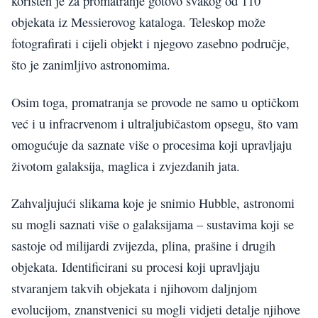
korišten je za promatranje gotovo svakog od 110
objekata iz Messierovog kataloga. Teleskop može
fotografirati i cijeli objekt i njegovo zasebno područje,
što je zanimljivo astronomima.
Osim toga, promatranja se provode ne samo u optičkom
već i u infracrvenom i ultraljubičastom opsegu, što vam
omogućuje da saznate više o procesima koji upravljaju
životom galaksija, maglica i zvjezdanih jata.
Zahvaljujući slikama koje je snimio Hubble, astronomi
su mogli saznati više o galaksijama – sustavima koji se
sastoje od milijardi zvijezda, plina, prašine i drugih
objekata. Identificirani su procesi koji upravljaju
stvaranjem takvih objekata i njihovom daljnjom
evolucijom, znanstvenici su mogli vidjeti detalje njihove