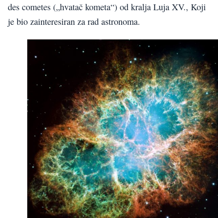
des cometes („hvatač kometa“) od kralja Luja XV., Koji
je bio zainteresiran za rad astronoma.