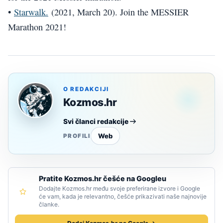
•
Starwalk.
(2021, March 20). Join the MESSIER
Marathon 2021!
O REDAKCIJI
Kozmos.hr
Svi članci redakcije
Web
PROFILI
Pratite Kozmos.hr češće na Googleu
Dodajte Kozmos.hr među svoje preferirane izvore i Google
će vam, kada je relevantno, češće prikazivati naše najnovije
članke.