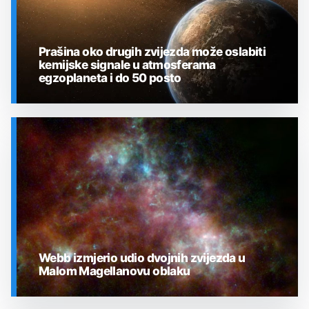
Prašina oko drugih zvijezda može oslabiti
kemijske signale u atmosferama
egzoplaneta i do 50 posto
SVEMIR
Webb izmjerio udio dvojnih zvijezda u
Malom Magellanovu oblaku