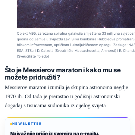
Objekt M95, zarezana spiralna galaksija smještena 33 milijuna svjetlos
godina od Zemlje u zviježđu Lav. Slika kombinira Hubbleova promatranj
bliskom infracrvenom, optičkom i ultraljubičastom opsegu. Zasluge: NA
ESA, STScI i D. Calzetti (Sveučilište Massachusetts, Amherst) i R. Chand
(Sveučilište Toledo)
Što je Messierov maraton i kako mu se
možete pridružiti?
Messierov maraton izumila je skupina astronoma negdje
1970-ih. Od tada je prerastao u godišnji astronomski
događaj s tisućama sudionika iz cijelog svijeta.
NEWSLETTER
Najvažnije priče iz svemira na e-mailu.