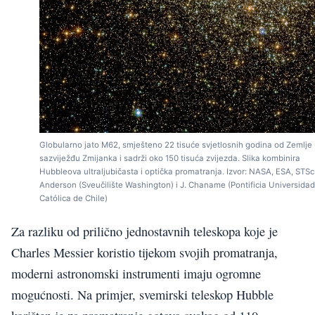
Globularno jato M62, smješteno 22 tisuće svjetlosnih godina od Zemlje
sazviježđu Zmijanka i sadrži oko 150 tisuća zvijezda. Slika kombinira
Hubbleova ultraljubičasta i optička promatranja. Izvor: NASA, ESA, STScI 
Anderson (Sveučilište Washington) i J. Chaname (Pontificia Universidad
Católica de Chile)
Za razliku od prilično jednostavnih teleskopa koje je
Charles Messier koristio tijekom svojih promatranja,
moderni astronomski instrumenti imaju ogromne
mogućnosti. Na primjer, svemirski teleskop Hubble