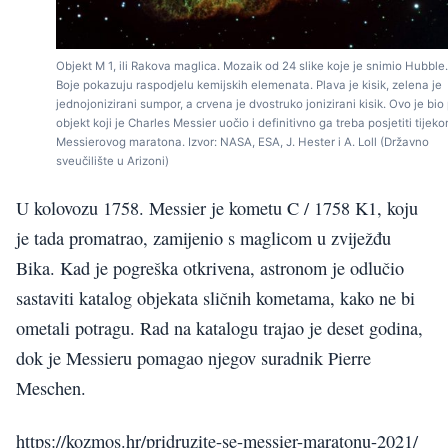
Objekt M 1, ili Rakova maglica. Mozaik od 24 slike koje je snimio Hubble.
Boje pokazuju raspodjelu kemijskih elemenata. Plava je kisik, zelena je
jednojonizirani sumpor, a crvena je dvostruko jonizirani kisik. Ovo je bio 
objekt koji je Charles Messier uočio i definitivno ga treba posjetiti tijek
Messierovog maratona. Izvor: NASA, ESA, J. Hester i A. Loll (Državno
sveučilište u Arizoni)
U kolovozu 1758. Messier je kometu C / 1758 K1, koju
je tada promatrao, zamijenio s maglicom u zviježđu
Bika. Kad je pogreška otkrivena, astronom je odlučio
sastaviti katalog objekata sličnih kometama, kako ne bi
ometali potragu. Rad na katalogu trajao je deset godina,
dok je Messieru pomagao njegov suradnik Pierre
Meschen.
https://kozmos.hr/pridruzite-se-messier-maratonu-2021/