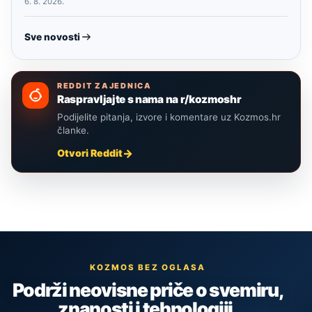
6. 8. 2026.
Sve novosti
REDDIT ZAJEDNICA
Raspravljajte s nama na r/kozmoshr
Podijelite pitanja, izvore i komentare uz Kozmos.hr
članke.
Otvori Reddit
KOZMOS BEZ OGLASA
Podrži neovisne priče o svemiru,
znanosti i tehnologiji.