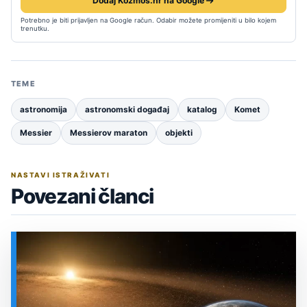
Dodaj Kozmos.hr na Google
Potrebno je biti prijavljen na Google račun. Odabir možete promijeniti u bilo kojem
trenutku.
TEME
astronomija
astronomski događaj
katalog
Komet
Messier
Messierov maraton
objekti
NASTAVI ISTRAŽIVATI
Povezani članci