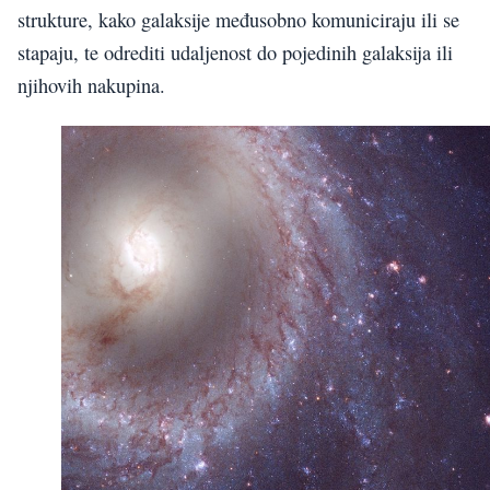
strukture, kako galaksije međusobno komuniciraju ili se
stapaju, te odrediti udaljenost do pojedinih galaksija ili
njihovih nakupina.