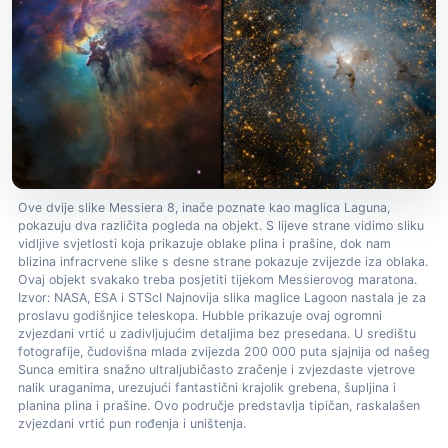
Ove dvije slike Messiera 8, inače poznate kao maglica Laguna,
pokazuju dva različita pogleda na objekt. S lijeve strane vidimo sliku
vidljive svjetlosti koja prikazuje oblake plina i prašine, dok nam
blizina infracrvene slike s desne strane pokazuje zvijezde iza oblaka.
Ovaj objekt svakako treba posjetiti tijekom Messierovog maratona.
Izvor: NASA, ESA i STScI Najnovija slika maglice Lagoon nastala je za
proslavu godišnjice teleskopa. Hubble prikazuje ovaj ogromni
zvjezdani vrtić u zadivljujućim detaljima bez presedana. U središtu
fotografije, čudovišna mlada zvijezda 200 000 puta sjajnija od našeg
Sunca emitira snažno ultraljubičasto zračenje i zvjezdaste vjetrove
nalik uraganima, urezujući fantastični krajolik grebena, šupljina i
planina plina i prašine. Ovo područje predstavlja tipičan, raskalašen
zvjezdani vrtić pun rođenja i uništenja.