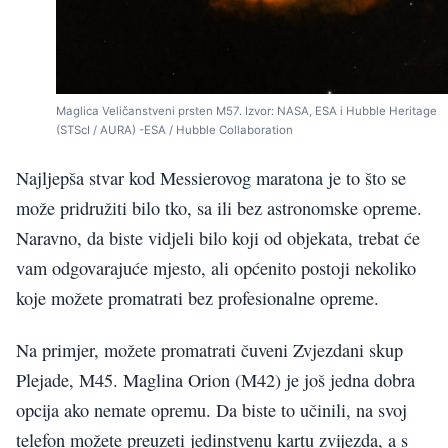
Maglica Veličanstveni prsten M57. Izvor: NASA, ESA i Hubble Heritage
(STScI / AURA) -ESA / Hubble Collaboration
Najljepša stvar kod Messierovog maratona je to što se
može pridružiti bilo tko, sa ili bez astronomske opreme.
Naravno, da biste vidjeli bilo koji od objekata, trebat će
vam odgovarajuće mjesto, ali općenito postoji nekoliko
koje možete promatrati bez profesionalne opreme.
Na primjer, možete promatrati čuveni Zvjezdani skup
Plejade, M45. Maglina Orion (M42) je još jedna dobra
opcija ako nemate opremu. Da biste to učinili, na svoj
telefon možete preuzeti jedinstvenu kartu zvijezda, a s