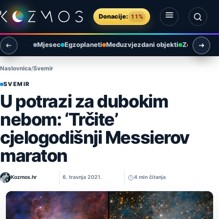
Preskoči na sadržaj
Donacije:
11%
Otvori izbornik
Otvori pretragu
Mjesec
Egzoplaneti
Međuzvjezdani objekti
Zemlja i ok
Naslovnica
Svemir
SVEMIR
U potrazi za dubokim
nebom: ‘Trčite’
cjelogodišnji Messierov
maraton
Kozmos.hr
6. travnja 2021.
4 min čitanja