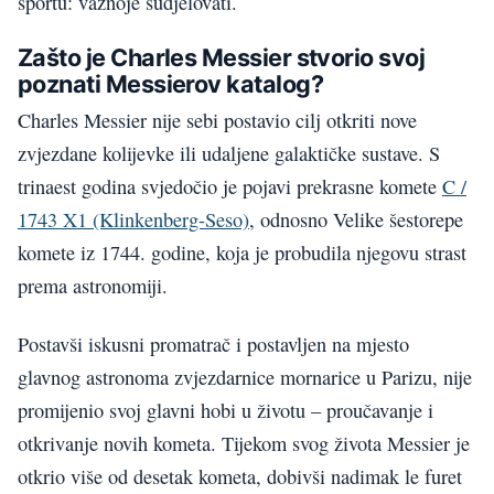
sportu: važnoje sudjelovati.
Zašto je Charles Messier stvorio svoj
poznati Messierov katalog?
Charles Messier nije sebi postavio cilj otkriti nove
zvjezdane kolijevke ili udaljene galaktičke sustave. S
trinaest godina svjedočio je pojavi prekrasne komete
C /
1743 X1 (Klinkenberg-Seso)
, odnosno Velike šestorepe
komete iz 1744. godine, koja je probudila njegovu strast
prema astronomiji.
Postavši iskusni promatrač i postavljen na mjesto
glavnog astronoma zvjezdarnice mornarice u Parizu, nije
promijenio svoj glavni hobi u životu – proučavanje i
otkrivanje novih kometa. Tijekom svog života Messier je
otkrio više od desetak kometa, dobivši nadimak le furet