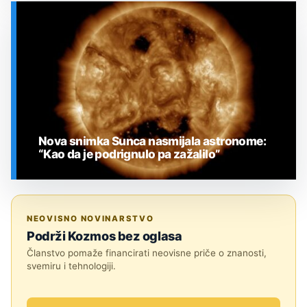
SVEMIR
Nova snimka Sunca nasmijala astronome:
“Kao da je podrignulo pa zažalilo”
SVEMIR
NEOVISNO NOVINARSTVO
Podrži Kozmos bez oglasa
Članstvo pomaže financirati neovisne priče o znanosti,
svemiru i tehnologiji.