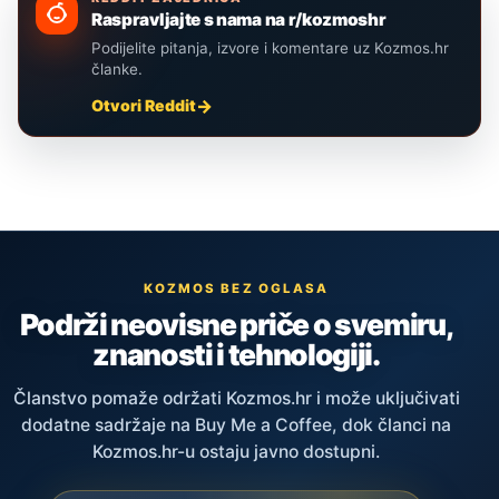
Raspravljajte s nama na r/kozmoshr
Podijelite pitanja, izvore i komentare uz Kozmos.hr
članke.
Otvori Reddit
KOZMOS BEZ OGLASA
Podrži neovisne priče o svemiru,
znanosti i tehnologiji.
Članstvo pomaže održati Kozmos.hr i može uključivati
dodatne sadržaje na Buy Me a Coffee, dok članci na
Kozmos.hr-u ostaju javno dostupni.