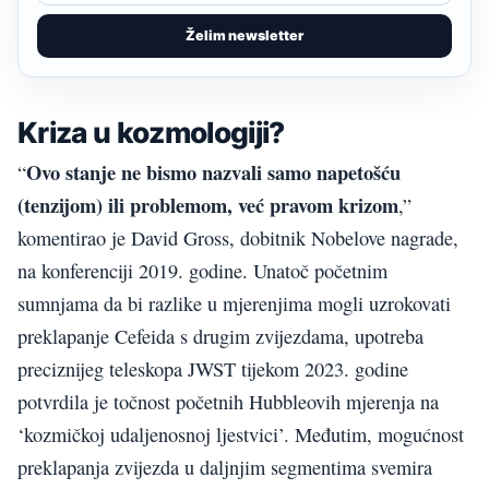
Želim newsletter
Kriza u kozmologiji?
Ovo stanje ne bismo nazvali samo napetošću
“
(tenzijom) ili problemom, već pravom krizom
,”
komentirao je David Gross, dobitnik Nobelove nagrade,
na konferenciji 2019. godine. Unatoč početnim
sumnjama da bi razlike u mjerenjima mogli uzrokovati
preklapanje Cefeida s drugim zvijezdama, upotreba
preciznijeg teleskopa JWST tijekom 2023. godine
potvrdila je točnost početnih Hubbleovih mjerenja na
‘kozmičkoj udaljenosnoj ljestvici’. Međutim, mogućnost
preklapanja zvijezda u daljnjim segmentima svemira