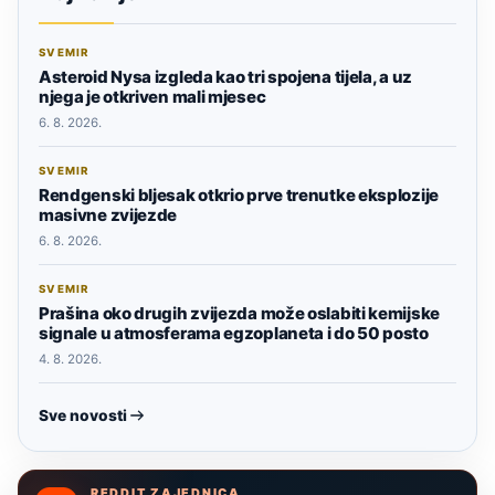
SVEMIR
Asteroid Nysa izgleda kao tri spojena tijela, a uz
njega je otkriven mali mjesec
6. 8. 2026.
SVEMIR
Rendgenski bljesak otkrio prve trenutke eksplozije
masivne zvijezde
6. 8. 2026.
SVEMIR
Prašina oko drugih zvijezda može oslabiti kemijske
signale u atmosferama egzoplaneta i do 50 posto
4. 8. 2026.
Sve novosti
REDDIT ZAJEDNICA