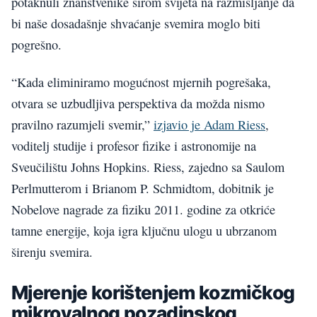
potaknuli znanstvenike širom svijeta na razmišljanje da
bi naše dosadašnje shvaćanje svemira moglo biti
pogrešno.
“Kada eliminiramo mogućnost mjernih pogrešaka,
otvara se uzbudljiva perspektiva da možda nismo
pravilno razumjeli svemir,”
izjavio je Adam Riess
,
voditelj studije i profesor fizike i astronomije na
Sveučilištu Johns Hopkins. Riess, zajedno sa Saulom
Perlmutterom i Brianom P. Schmidtom, dobitnik je
Nobelove nagrade za fiziku 2011. godine za otkriće
tamne energije, koja igra ključnu ulogu u ubrzanom
širenju svemira.
Mjerenje korištenjem kozmičkog
mikrovalnog pozadinskog