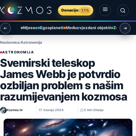
Preskoči na sadržaj
Donacije:
11%
Otvori izbornik
Otvori pretragu
Mjesec
Egzoplaneti
Međuzvjezdani objekti
Zemlja i ok
Naslovnica
Astronomija
ASTRONOMIJA
Svemirski teleskop
James Webb je potvrdio
ozbiljan problem s našim
razumijevanjem kozmosa
Kozmos.hr
17. travnja 2024.
3 min čitanja