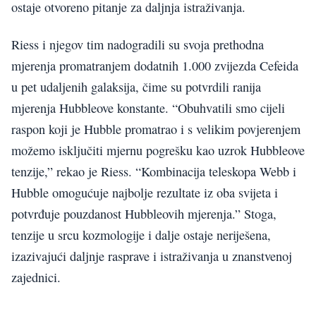
ostaje otvoreno pitanje za daljnja istraživanja.
Riess i njegov tim nadogradili su svoja prethodna
mjerenja promatranjem dodatnih 1.000 zvijezda Cefeida
u pet udaljenih galaksija, čime su potvrdili ranija
mjerenja Hubbleove konstante. “Obuhvatili smo cijeli
raspon koji je Hubble promatrao i s velikim povjerenjem
možemo isključiti mjernu pogrešku kao uzrok Hubbleove
tenzije,” rekao je Riess. “Kombinacija teleskopa Webb i
Hubble omogućuje najbolje rezultate iz oba svijeta i
potvrđuje pouzdanost Hubbleovih mjerenja.” Stoga,
tenzije u srcu kozmologije i dalje ostaje neriješena,
izazivajući daljnje rasprave i istraživanja u znanstvenoj
zajednici.