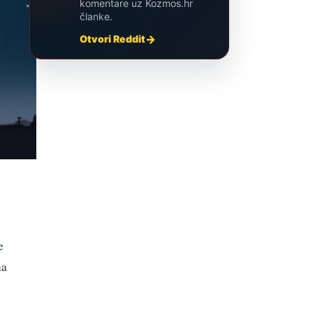
komentare uz Kozmos.hr
članke.
Otvori Reddit
e
na