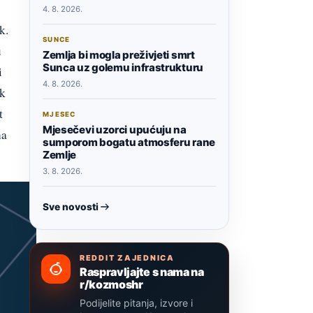
4. 8. 2026.
k.
SUNCE
u
Zemlja bi mogla preživjeti smrt
Sunca uz golemu infrastrukturu
i
4. 8. 2026.
ak
t
MJESEC
Mjesečevi uzorci upućuju na
na
sumporom bogatu atmosferu rane
Zemlje
3. 8. 2026.
Sve novosti
REDDIT ZAJEDNICA
Raspravljajte s nama na
r/kozmoshr
Podijelite pitanja, izvore i