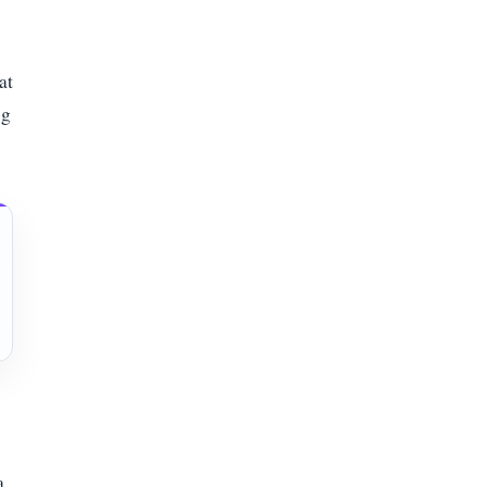
at
og
a