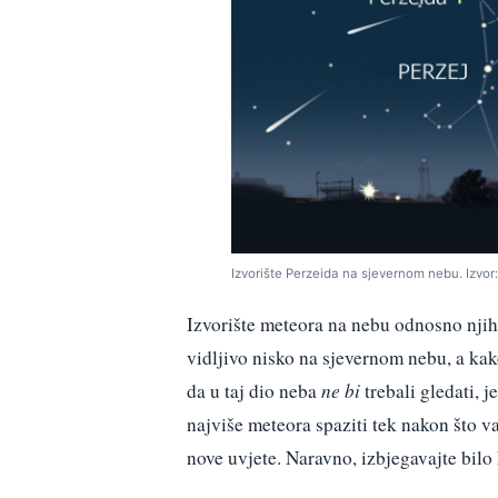
Izvorište Perzeida na sjevernom nebu. Izvor
Izvorište meteora na nebu odnosno njiho
vidljivo nisko na sjevernom nebu, a kako
da u taj dio neba
ne bi
trebali gledati, 
najviše meteora spaziti tek nakon što v
nove uvjete. Naravno, izbjegavajte bilo