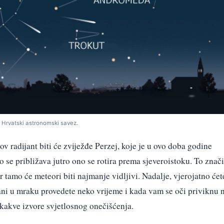
: Hrvatski astronomski savez.
v radijant biti će zviježđe Perzej, koje je u ovo doba godine
 se približava jutro ono se rotira prema sjeveroistoku. To znači
jer tamo će meteori biti najmanje vidljivi. Nadalje, vjerojatno ćet
ani u mraku provedete neko vrijeme i kada vam se oči priviknu 
 kakve izvore svjetlosnog onečišćenja.