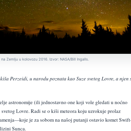
na Zemlju u kolovozu 2016. Izvor: NASA/Bill Ingalls.
 kiša Perzeidi, u narodu poznata kao Suze svetog Lovre, a njen 
je astronomije (ili jednostavno one koji vole gledati u noćno
svetog Lovre. Radi se o kiši meteora koju uzrokuje prolaz
menja—koje je za sobom na našoj putanji ostavio komet Swift
lizini Sunca.