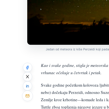
Jedan od meteora iz kiše Perzeidi koji pada 
Kao i svake godine, stigla je meteorska
vrhunac očekuje u četvrtak i petak.
Svake godine početkom kolovoza ljubitel
nebo) dočekaju Perzeidi, odnosno Suze 
Zemlje kroz krhotine—komade leda i ka
Tuttle zbog topljenja njegove jezgre u b