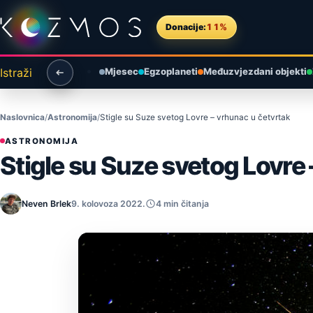
Preskoči na sadržaj
Donacije:
11%
Istraži
Mjesec
Egzoplaneti
Međuzvjezdani objekti
Naslovnica
Astronomija
Stigle su Suze svetog Lovre – vrhunac u četvrtak
ASTRONOMIJA
Stigle su Suze svetog Lovre
Neven Brlek
9. kolovoza 2022.
4 min čitanja