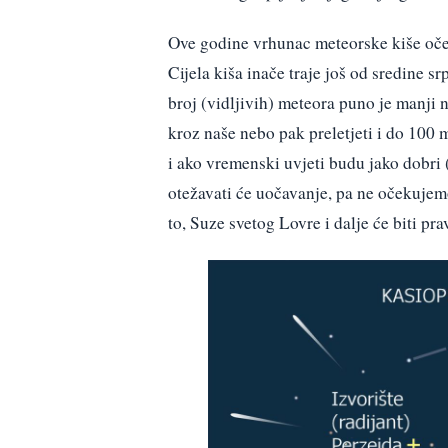
Ove godine vrhunac meteorske kiše oček
Cijela kiša inače traje još od sredine sr
broj (vidljivih) meteora puno je manj
kroz naše nebo pak preletjeti i do 100 
i ako vremenski uvjeti budu jako dobri (
otežavati će uočavanje, pa ne očekujem
to, Suze svetog Lovre i dalje će biti pr