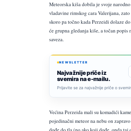
Meteorska kiša dobila je svoje narodno i
vladavine rimskog cara Valerijana, zato
skoro pa točno kada Perzeidi dolaze do
će grupna gledanja kiše, a točan popis
saveza.
NEWSLETTER
Najvažnije priče iz
svemira na e-mailu.
Prijavite se za najvažnije priče o svemiru
Većina Perzeida mali su komadići kamen
pojedinačni meteor na nebu on zapravo 
dođe do tla (no ako koji dođe, onda taj