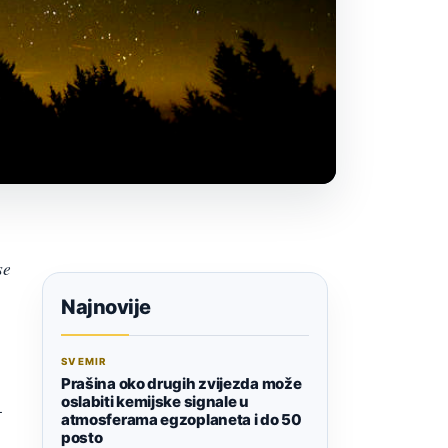
se
Najnovije
SVEMIR
Prašina oko drugih zvijezda može
oslabiti kemijske signale u
-
atmosferama egzoplaneta i do 50
posto