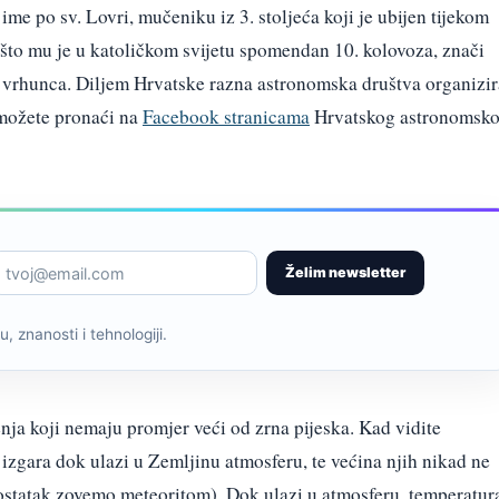
me po sv. Lovri, mučeniku iz 3. stoljeća koji je ubijen tijekom
 što mu je u katoličkom svijetu spomendan 10. kolovoza, znači
 vrhunca. Diljem Hrvatske razna astronomska društva organizir
 možete pronaći na
Facebook stranicama
Hrvatskog astronomsk
Želim newsletter
, znanosti i tehnologiji.
ja koji nemaju promjer veći od zrna pijeska. Kad vidite
izgara dok ulazi u Zemljinu atmosferu, te većina njih nikad ne
 ostatak zovemo meteoritom). Dok ulazi u atmosferu, temperatur