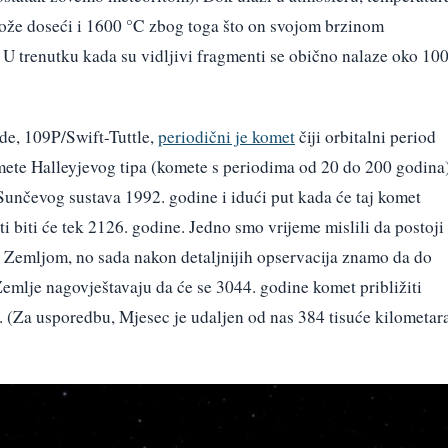
može doseći i 1600 °C zbog toga što on svojom brzinom
. U trenutku kada su vidljivi fragmenti se obično nalaze oko 10
de, 109P/Swift-Tuttle,
periodični je komet
čiji orbitalni period
omete Halleyjevog tipa (komete s periodima od 20 do 200 godina)
Sunčevog sustava 1992. godine i idući put kada će taj komet
i biti će tek 2126. godine. Jedno smo vrijeme mislili da postoji
 Zemljom, no sada nakon detaljnijih opservacija znamo da do
Zemlje nagovještavaju da će se 3044. godine komet približiti
. (Za usporedbu, Mjesec je udaljen od nas 384 tisuće kilometara