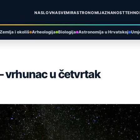
NASLOVNA
SVEMIR
ASTRONOMIJA
ZNANOST
TEHNO
Zemlja i okoliš
Arheologija
Biologija
Astronomija u Hrvatskoj
Umje
 – vrhunac u četvrtak