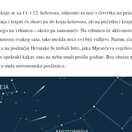
uje se za 11. i 12. kolovoza, odnosno za noć s četvrtka na peta
pnja i trajati će skoro pa do kraja kolovoza, ali na početku i kraj
i nego na vrhuncu—skoro pa zanemariv. Na vrhuncu će aktivnost
meteora svakog sata, iako možda neće svi biti vidljivi. Naime, č
a na području Hrvatske bi trebali biti), jaka Mjesečeva svjetlos
o spektakl kakav smo na nebu imali prošle godine. Bez obzira 
ava mala astronomska poslastica.