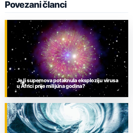
Povezani članci
Je li supernova potaknula eksploziju virusa
u Africi prije milijuna godina?
ZNANOST