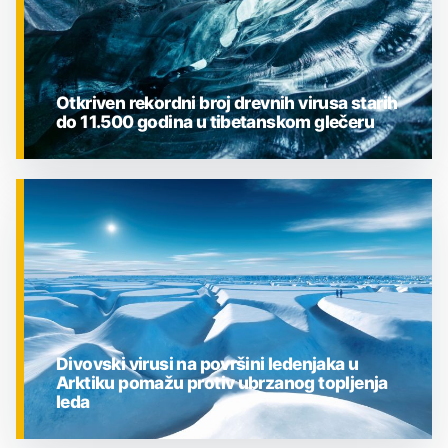
Otkriven rekordni broj drevnih virusa starih
do 11.500 godina u tibetanskom glečeru
ZNANOST
Divovski virusi na površini ledenjaka u
Arktiku pomažu protiv ubrzanog topljenja
leda