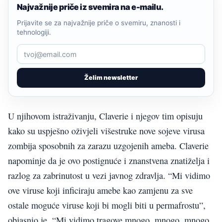
Najvažnije priče iz svemira na e-mailu.
Prijavite se za najvažnije priče o svemiru, znanosti i
tehnologiji.
Želim newsletter
U njihovom istraživanju, Claverie i njegov tim opisuju
kako su uspješno oživjeli višestruke nove sojeve virusa
zombija sposobnih za zarazu uzgojenih ameba. Claverie
napominje da je ovo postignuće i znanstvena znatiželja i
razlog za zabrinutost u vezi javnog zdravlja. “Mi vidimo
ove viruse koji inficiraju amebe kao zamjenu za sve
ostale moguće viruse koji bi mogli biti u permafrostu”,
objasnio je. “Mi vidimo tragove mnogo, mnogo, mnogo