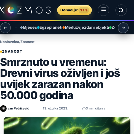
Preskoči na sadržaj
Donacije:
11%
Otvori izbornik
Otvori pretragu
Mjesec
Egzoplaneti
Međuzvjezdani objekti
Zemlja i ok
Naslovnica
Znanost
ZNANOST
Smrznuto u vremenu:
Drevni virus oživljen i još
uvijek zarazan nakon
50.000 godina
Ivan Petričević
13. ožujka 2023.
3 min čitanja