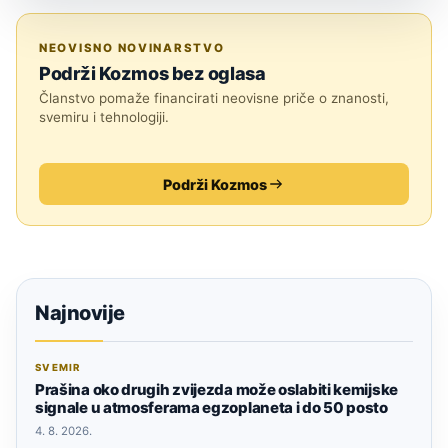
ZNANOST
NEOVISNO NOVINARSTVO
Podrži Kozmos bez oglasa
Članstvo pomaže financirati neovisne priče o znanosti,
svemiru i tehnologiji.
Podrži Kozmos
Najnovije
SVEMIR
Prašina oko drugih zvijezda može oslabiti kemijske
signale u atmosferama egzoplaneta i do 50 posto
4. 8. 2026.