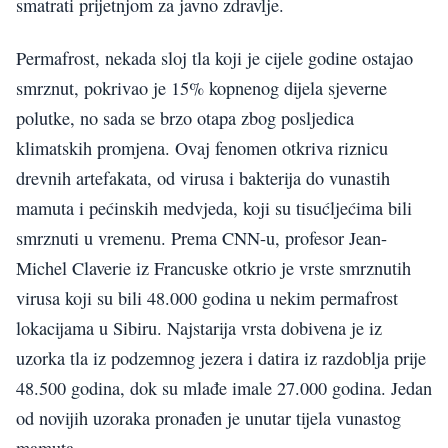
smatrati prijetnjom za javno zdravlje.
Permafrost, nekada sloj tla koji je cijele godine ostajao
smrznut, pokrivao je 15% kopnenog dijela sjeverne
polutke, no sada se brzo otapa zbog posljedica
klimatskih promjena. Ovaj fenomen otkriva riznicu
drevnih artefakata, od virusa i bakterija do vunastih
mamuta i pećinskih medvjeda, koji su tisućljećima bili
smrznuti u vremenu. Prema CNN-u, profesor Jean-
Michel Claverie iz Francuske otkrio je vrste smrznutih
virusa koji su bili 48.000 godina u nekim permafrost
lokacijama u Sibiru. Najstarija vrsta dobivena je iz
uzorka tla iz podzemnog jezera i datira iz razdoblja prije
48.500 godina, dok su mlađe imale 27.000 godina. Jedan
od novijih uzoraka pronađen je unutar tijela vunastog
mamuta.