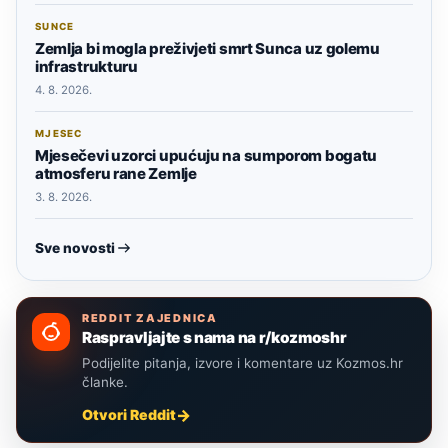
SUNCE
Zemlja bi mogla preživjeti smrt Sunca uz golemu
infrastrukturu
4. 8. 2026.
MJESEC
Mjesečevi uzorci upućuju na sumporom bogatu
atmosferu rane Zemlje
3. 8. 2026.
Sve novosti
REDDIT ZAJEDNICA
Raspravljajte s nama na r/kozmoshr
Podijelite pitanja, izvore i komentare uz Kozmos.hr
članke.
Otvori Reddit