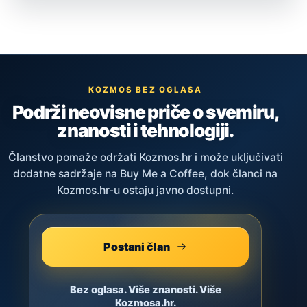
KOZMOS BEZ OGLASA
Podrži neovisne priče o svemiru,
znanosti i tehnologiji.
Članstvo pomaže održati Kozmos.hr i može uključivati
dodatne sadržaje na Buy Me a Coffee, dok članci na
Kozmos.hr-u ostaju javno dostupni.
Postani član
Bez oglasa. Više znanosti. Više
Kozmosa.hr.