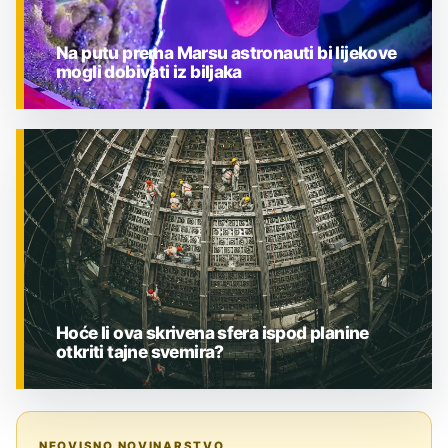
Na putu prema Marsu astronauti bi lijekove
mogli dobivati iz biljaka
ZNANOST
Hoće li ova skrivena sfera ispod planine
otkriti tajne svemira?
ZNANOST
NEOVISNO NOVINARSTVO