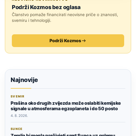
Podrži Kozmos bez oglasa
Članstvo pomaže financirati neovisne priče o znanosti,
svemiru i tehnologiji.
Podrži Kozmos
Najnovije
SVEMIR
Prašina oko drugih zvijezda može oslabiti kemijske
signale u atmosferama egzoplaneta i do 50 posto
4. 8. 2026.
SUNCE
Zemlja bi mogla preživjeti smrt Sunca uz golemu