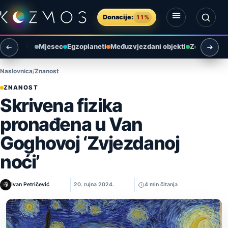
Preskoči na sadržaj
Donacije:
11%
Otvori izbornik
Otvori pretragu
Mjesec
Egzoplaneti
Međuzvjezdani objekti
Zemlja i ok
Naslovnica
Znanost
ZNANOST
Skrivena fizika
pronađena u Van
Goghovoj ‘Zvjezdanoj
noći’
Ivan Petričević
20. rujna 2024.
4 min čitanja