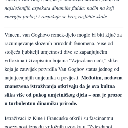
najsloženijih aspekata dinamike fluida: način na koji
energija prelazi i raspršuje se kroz različite skale.
Vincent van Goghovo remek-djelo moglo bi biti ključ za
razumijevanje složenih prirodnih fenomena. Više od
stoljeća ljubitelji umjetnosti dive se zapanjujućim
vrtlozima i živopisnim bojama “Zvjezdane noći,” slike
koja je zauvijek potvrdila Van Goghov status jednog od
Međutim, nedavna
najutjecajnijih umjetnika u povijesti.
znanstvena istraživanja otkrivaju da je ova kultna
slika više od pukog umjetničkog djela – ona je prozor
u turbulentnu dinamiku prirode.
Istraživači iz Kine i Francuske otkrili su fascinantnu
povezanost između vrtložnih uzoraka u “Zvjezdanoj