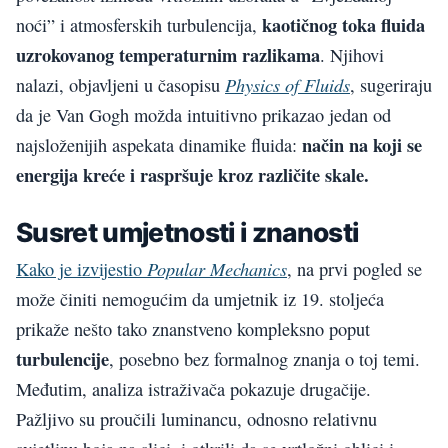
kaotičnog toka fluida
noći” i atmosferskih turbulencija,
uzrokovanog temperaturnim razlikama
. Njihovi
Physics of Fluids
nalazi, objavljeni u časopisu
, sugeriraju
da je Van Gogh možda intuitivno prikazao jedan od
način na koji se
najsloženijih aspekata dinamike fluida:
energija kreće i raspršuje kroz različite skale.
Susret umjetnosti i znanosti
Popular Mechanics
Kako je izvijestio
, na prvi pogled se
može činiti nemogućim da umjetnik iz 19. stoljeća
prikaže nešto tako znanstveno kompleksno poput
turbulencije
, posebno bez formalnog znanja o toj temi.
Međutim, analiza istraživača pokazuje drugačije.
Pažljivo su proučili luminancu, odnosno relativnu