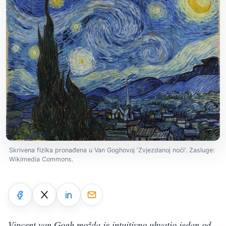
Skrivena fizika pronađena u Van Goghovoj 'Zvjezdanoj noći'. Zasluge:
Wikimedia Commons.
Vincent van Gogh možda je intuitivno uhvatio jedan od