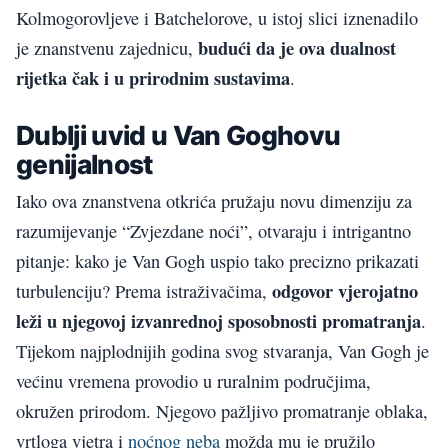
Kolmogorovljeve i Batchelorove, u istoj slici iznenadilo
budući da je ova dualnost
je znanstvenu zajednicu,
rijetka čak i u prirodnim sustavima
.
Dublji uvid u Van Goghovu
genijalnost
Iako ova znanstvena otkrića pružaju novu dimenziju za
razumijevanje “Zvjezdane noći”, otvaraju i intrigantno
pitanje: kako je Van Gogh uspio tako precizno prikazati
odgovor vjerojatno
turbulenciju? Prema istraživačima,
leži u njegovoj izvanrednoj sposobnosti promatranja
.
Tijekom najplodnijih godina svog stvaranja, Van Gogh je
većinu vremena provodio u ruralnim područjima,
okružen prirodom. Njegovo pažljivo promatranje oblaka,
vrtloga vjetra i
noćnog neba
možda mu je pružilo