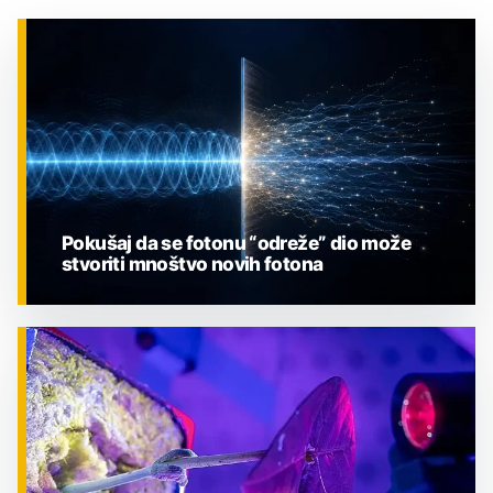
Pokušaj da se fotonu “odreže” dio može
stvoriti mnoštvo novih fotona
ZNANOST