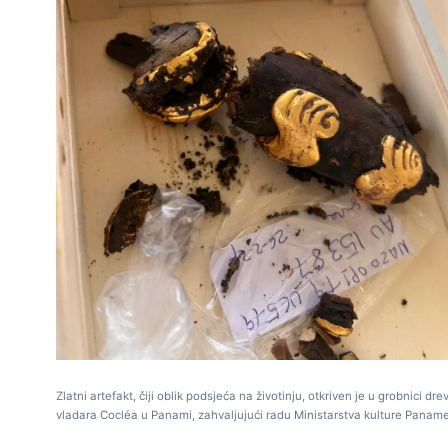
Zlatni artefakt, čiji oblik podsjeća na životinju, otkriven je u grobnici dr
vladara Cocléa u Panami, zahvaljujući radu Ministarstva kulture Paname