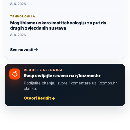
8. 8. 2026.
TEHNOLOGIJA
Mogli bismo uskoro imati tehnologiju za put do
drugih zvjezdanih sustava
8. 8. 2026.
Sve novosti
REDDIT ZAJEDNICA
Raspravljajte s nama na r/kozmoshr
Podijelite pitanja, izvore i komentare uz Kozmos.hr
članke.
Otvori Reddit