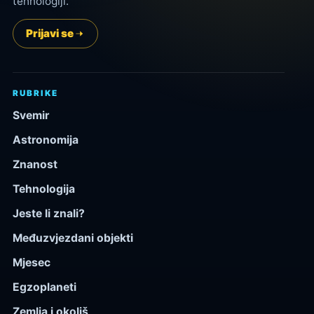
tehnologiji.
Prijavi se
RUBRIKE
Svemir
Astronomija
Znanost
Tehnologija
Jeste li znali?
Međuzvjezdani objekti
Mjesec
Egzoplaneti
Zemlja i okoliš