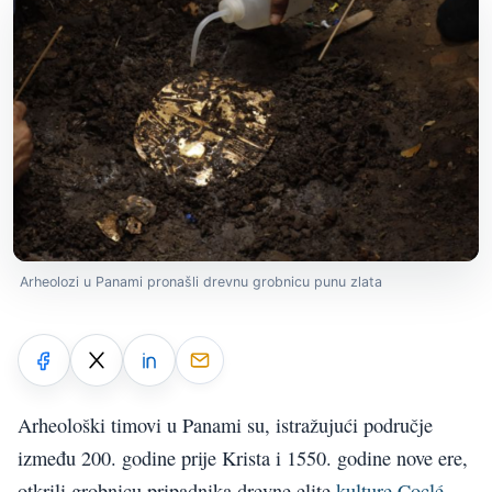
Arheolozi u Panami pronašli drevnu grobnicu punu zlata
Arheološki timovi u Panami su, istražujući područje
između 200. godine prije Krista i 1550. godine nove ere,
otkrili grobnicu pripadnika drevne elite
kulture Coclé
,