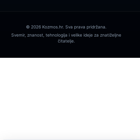
© 2026 Kozmos.hr. Sva prava pridržana.
Svemir, znanost, tehnologija i velike ideje za znatiželjne
čitatelje.