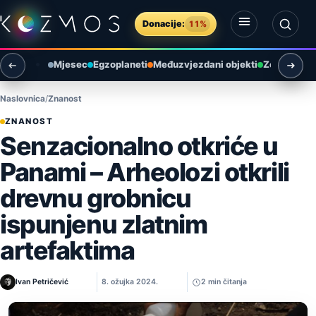
Preskoči na sadržaj
Donacije:
11%
Otvori izbornik
Otvori pretragu
Mjesec
Egzoplaneti
Međuzvjezdani objekti
Zemlja i ok
Naslovnica
Znanost
ZNANOST
Senzacionalno otkriće u
Panami – Arheolozi otkrili
drevnu grobnicu
ispunjenu zlatnim
artefaktima
Ivan Petričević
8. ožujka 2024.
2 min čitanja