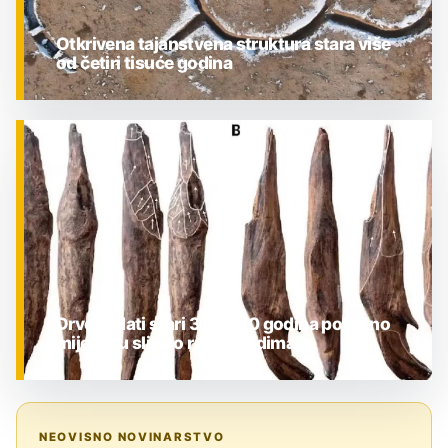
Otkrivena tajanstvena struktura stara više
od četiri tisuće godina
ZNANOST
Drveni alati stari 300.000 godina potpuno
mijenjaju sliku o ranim ljudima
ZNANOST
NEOVISNO NOVINARSTVO