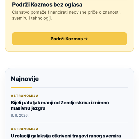
Podrži Kozmos bez oglasa
Članstvo pomaže financirati neovisne priče o znanosti,
svemiru i tehnologiji.
Podrži Kozmos
Najnovije
ASTRONOMIJA
Bijeli patuljak manji od Zemlje skriva iznimno
masivnu jezgru
8. 8. 2026.
ASTRONOMIJA
U rotaciji galaksija otkriveni tragovi ranog svemira