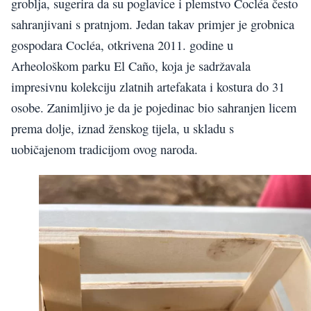
groblja, sugerira da su poglavice i plemstvo Cocléa često
sahranjivani s pratnjom. Jedan takav primjer je grobnica
gospodara Cocléa, otkrivena 2011. godine u
Arheološkom parku El Caño, koja je sadržavala
impresivnu kolekciju zlatnih artefakata i kostura do 31
osobe. Zanimljivo je da je pojedinac bio sahranjen licem
prema dolje, iznad ženskog tijela, u skladu s
uobičajenom tradicijom ovog naroda.