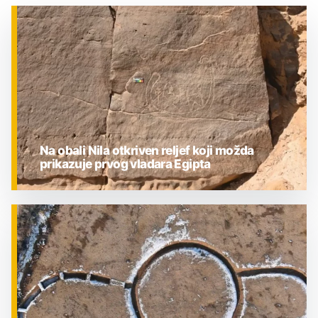
Na obali Nila otkriven reljef koji možda
prikazuje prvog vladara Egipta
ZNANOST