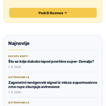
Podrži Kozmos
Najnovije
EGZOPLANETI
Što se krije duboko ispod površine super-Zemalja?
7. 8. 2026.
ASTRONOMIJA
Zagonetni rendgenski signal iz mlaza supermasivne
crne rupe zbunjuje astronome
7. 8. 2026.
ASTRONOMIJA