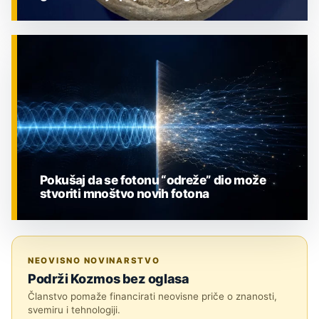
ZNANOST
Pokušaj da se fotonu “odreže” dio može
stvoriti mnoštvo novih fotona
ZNANOST
NEOVISNO NOVINARSTVO
Podrži Kozmos bez oglasa
Članstvo pomaže financirati neovisne priče o znanosti,
svemiru i tehnologiji.