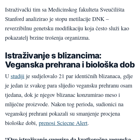
Istraživački tim sa Medicinskog fakulteta Sveučilišta
Stanford analizirao je stopu metilacije DNK –
reverzibilnu genetsku modifikaciju koja često služi kao
pokazatelj brzine trošenja organizma.
Istraživanje s blizancima:
Veganska prehrana i biološka dob
U
studiji
je sudjelovalo 21 par identičnih blizanaca, gdje
je jedan iz svakog para slijedio vegansku prehranu osam
tjedana, dok je njegov blizanac konzumirao meso i
mliječne proizvode. Nakon tog perioda, sudionici na
veganskoj prehrani pokazali su smanjenje procjena
biološke dobi,
prenosi Sciecne Alert
.
“Ovo istraživanje sugerira da kratkoročna veganska