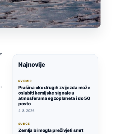
og
Najnovije
SVEMIR
a
Prašina oko drugih zvijezda može
oslabiti kemijske signale u
atmosferama egzoplaneta i do 50
posto
4. 8. 2026.
SUNCE
Zemlja bi mogla preživjeti smrt