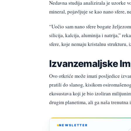
Nedavna studija analizirala je uzorke v
mineral, pojavljuje se kao nano sfere, 
“Uočio sam nano sfere bogate željezom 
silicija, kalcija, aluminija i natrija,” r
sfere, koje nemaju kristalnu strukturu,
Izvanzemaljske Imp
Ovo otkriće može imati posljedice izva
pratili do slanog, kisikom osiromašen
ekosustava koji je bio izoliran milijun
drugim planetima, ali ga naša trenutna
NEWSLETTER