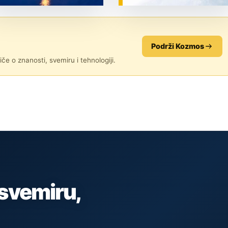
ZNANOST
ZNANOST
Podrži Kozmos
če o znanosti, svemiru i tehnologiji.
 svemiru,