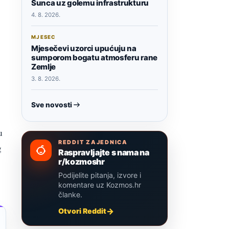
Sunca uz golemu infrastrukturu
4. 8. 2026.
MJESEC
Mjesečevi uzorci upućuju na
sumporom bogatu atmosferu rane
Zemlje
3. 8. 2026.
Sve novosti
u
REDDIT ZAJEDNICA
g
Raspravljajte s nama na
r/kozmoshr
Podijelite pitanja, izvore i
komentare uz Kozmos.hr
članke.
Otvori Reddit