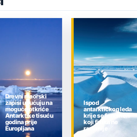
i
Drevni maorski
zapisi upućuju na
Ispod
moguće otkriće
antarktičkog leda
Antarktike tisuću
krije se fenomen
godina prije
koji fizika ne
Europljana
razumije