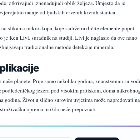
ode, otkrivajući iznenađujući oblik željeza. Umjesto da je
nevjerojatno manje od ljudskih crvenih krvnih stanica.
na slikama mikroskopa, koje sadrže različite elemente poput
ekao je Ken Livi, suradnik na studiji. Livi je naglasio da ove nano
 izbjegavaju tradicionalne metode detekcije minerala.
likacije
n naše planete. Prije samo nekoliko godina, znanstvenici su vod
og podledeničkog jezera pod visokim pritiskom, doma mikrobno
ima godina. Život u slično surovim uvjetima može napredovati na
 istraživačka oprema možda neće prepoznati.