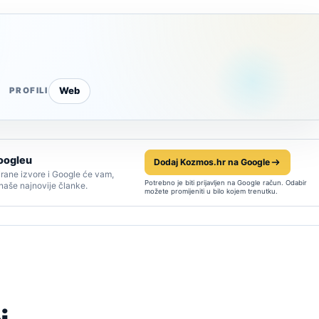
Web
PROFILI
oogleu
Dodaj Kozmos.hr na Google
rane izvore i Google će vam,
Potrebno je biti prijavljen na Google račun. Odabir
 naše najnovije članke.
možete promijeniti u bilo kojem trenutku.