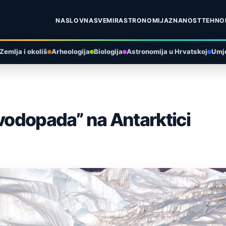
NASLOVNA
SVEMIR
ASTRONOMIJA
ZNANOST
TEHNO
Zemlja i okoliš
Arheologija
Biologija
Astronomija u Hrvatskoj
Umje
 vodopada” na Antarktici