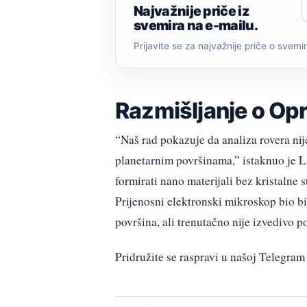
Najvažnije priče iz
svemira na e-mailu.
Prijavite se za najvažnije priče o svemiru
Razmišljanje o Opr
“Naš rad pokazuje da analiza rovera nij
planetarnim površinama,” istaknuo je L
formirati nano materijali bez kristalne
Prijenosni elektronski mikroskop bio bi
površina, ali trenutačno nije izvedivo p
Pridružite se raspravi u našoj Telegr