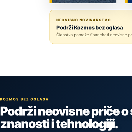
ZNANOST
NEOVISNO NOVINARSTVO
Podrži Kozmos bez oglasa
Članstvo pomaže financirati neovisne pri
KOZMOS BEZ OGLASA
Podrži neovisne priče o
znanosti i tehnologiji.