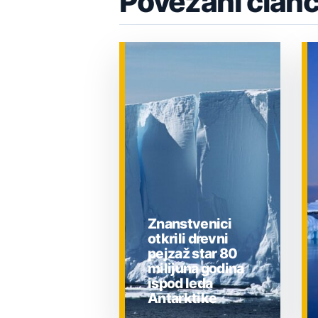
Povezani članc
Znanstvenici
otkrili drevni
pejzaž star 80
milijuna godina
ispod leda
Antarktike