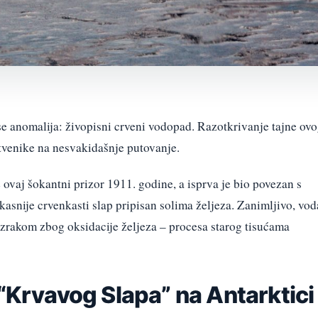
se anomalija: živopisni crveni vodopad. Razotkrivanje tajne ov
tvenike na nesvakidašnje putovanje.
 ovaj šokantni prizor 1911. godine, a isprva je bio povezan s
asnije crvenkasti slap pripisan solima željeza. Zanimljivo, vod
s zrakom zbog oksidacije željeza – procesa starog tisućama
 “Krvavog Slapa” na Antarktici