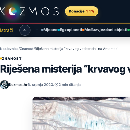
Preskoči na sadržaj
Donacije:
11%
Istraži
Mjesec
Egzoplaneti
Međuzvjezdani objekti
Naslovnica
Znanost
Riješena misterija “krvavog vodopada” na Antarktici
ZNANOST
Riješena misterija “krvavog
Kozmos.hr
6. srpnja 2023.
2 min čitanja