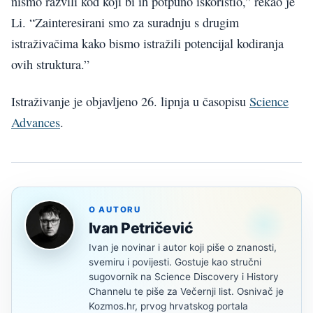
nismo razvili kod koji bi ih potpuno iskoristio,” rekao je
Li. “Zainteresirani smo za suradnju s drugim
istraživačima kako bismo istražili potencijal kodiranja
ovih struktura.”
Istraživanje je objavljeno 26. lipnja u časopisu
Science
Advances
.
O AUTORU
Ivan Petričević
Ivan je novinar i autor koji piše o znanosti,
svemiru i povijesti. Gostuje kao stručni
sugovornik na Science Discovery i History
Channelu te piše za Večernji list. Osnivač je
Kozmos.hr, prvog hrvatskog portala