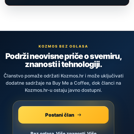
KOZMOS BEZ OGLASA
Podrži neovisne priče o svemiru,
znanosti i tehnologiji.
Članstvo pomaže održati Kozmos.hr i može uključivati
dodatne sadržaje na Buy Me a Coffee, dok članci na
Kozmos.hr-u ostaju javno dostupni.
Postani član
Bez oglasa. Više znanosti. Više