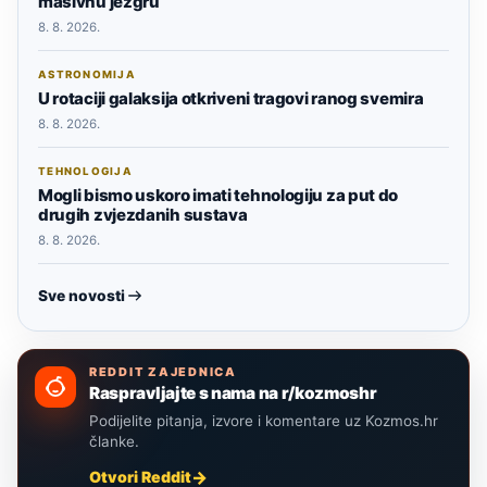
masivnu jezgru
8. 8. 2026.
ASTRONOMIJA
U rotaciji galaksija otkriveni tragovi ranog svemira
8. 8. 2026.
TEHNOLOGIJA
Mogli bismo uskoro imati tehnologiju za put do
drugih zvjezdanih sustava
8. 8. 2026.
Sve novosti
REDDIT ZAJEDNICA
Raspravljajte s nama na r/kozmoshr
Podijelite pitanja, izvore i komentare uz Kozmos.hr
članke.
Otvori Reddit