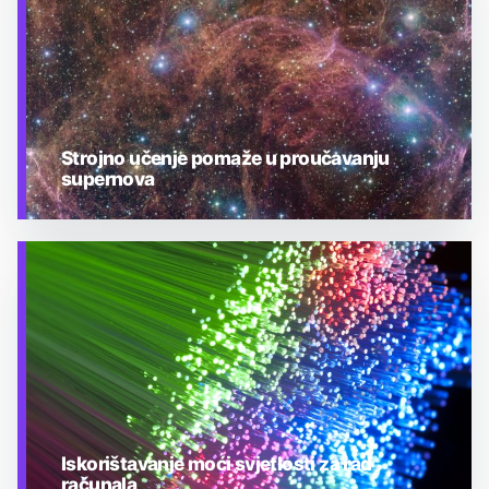
Strojno učenje pomaže u proučavanju
supernova
TEHNOLOGIJA
Iskorištavanje moći svjetlosti za rad
računala