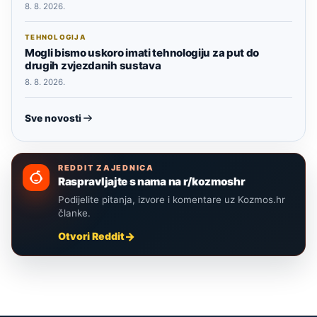
8. 8. 2026.
TEHNOLOGIJA
Mogli bismo uskoro imati tehnologiju za put do
drugih zvjezdanih sustava
8. 8. 2026.
Sve novosti
REDDIT ZAJEDNICA
Raspravljajte s nama na r/kozmoshr
Podijelite pitanja, izvore i komentare uz Kozmos.hr
članke.
Otvori Reddit