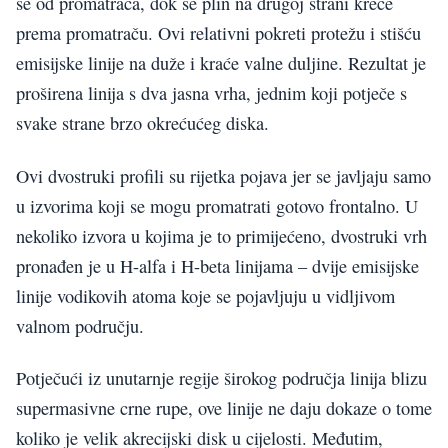
se od promatrača, dok se plin na drugoj strani kreće
prema promatraču. Ovi relativni pokreti protežu i stišću
emisijske linije na duže i kraće valne duljine. Rezultat je
proširena linija s dva jasna vrha, jednim koji potječe s
svake strane brzo okrećućeg diska.
Ovi dvostruki profili su rijetka pojava jer se javljaju samo
u izvorima koji se mogu promatrati gotovo frontalno. U
nekoliko izvora u kojima je to primijećeno, dvostruki vrh
pronađen je u H-alfa i H-beta linijama – dvije emisijske
linije vodikovih atoma koje se pojavljuju u vidljivom
valnom području.
Potječući iz unutarnje regije širokog područja linija blizu
supermasivne crne rupe, ove linije ne daju dokaze o tome
koliko je velik akrecijski disk u cijelosti. Međutim,