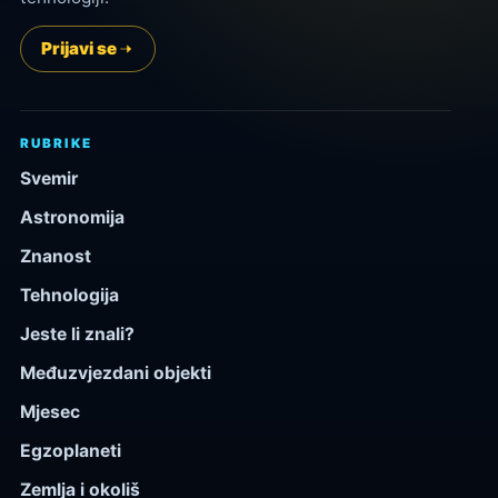
Prijavi se
RUBRIKE
Svemir
Astronomija
Znanost
Tehnologija
Jeste li znali?
Međuzvjezdani objekti
Mjesec
Egzoplaneti
Zemlja i okoliš