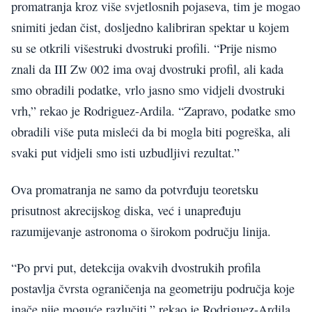
promatranja kroz više svjetlosnih pojaseva, tim je mogao
snimiti jedan čist, dosljedno kalibriran spektar u kojem
su se otkrili višestruki dvostruki profili. “Prije nismo
znali da III Zw 002 ima ovaj dvostruki profil, ali kada
smo obradili podatke, vrlo jasno smo vidjeli dvostruki
vrh,” rekao je Rodriguez-Ardila. “Zapravo, podatke smo
obradili više puta misleći da bi mogla biti pogreška, ali
svaki put vidjeli smo isti uzbudljivi rezultat.”
Ova promatranja ne samo da potvrđuju teoretsku
prisutnost akrecijskog diska, već i unapređuju
razumijevanje astronoma o širokom području linija.
“Po prvi put, detekcija ovakvih dvostrukih profila
postavlja čvrsta ograničenja na geometriju područja koje
inače nije moguće razlučiti,” rekao je Rodriguez-Ardila.