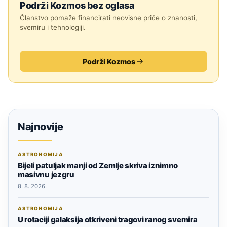
Podrži Kozmos bez oglasa
Članstvo pomaže financirati neovisne priče o znanosti,
svemiru i tehnologiji.
Podrži Kozmos
Najnovije
ASTRONOMIJA
Bijeli patuljak manji od Zemlje skriva iznimno
masivnu jezgru
8. 8. 2026.
ASTRONOMIJA
U rotaciji galaksija otkriveni tragovi ranog svemira