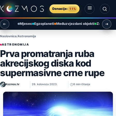
Preskoči na sadržaj
Donacije:
11%
Otvori izbornik
Otvori pretragu
Mjesec
Egzoplaneti
Međuzvjezdani objekti
Zemlja i ok
Naslovnica
Astronomija
ASTRONOMIJA
Prva promatranja ruba
akrecijskog diska kod
supermasivne crne rupe
Kozmos.hr
26. kolovoza 2023.
6 min čitanja