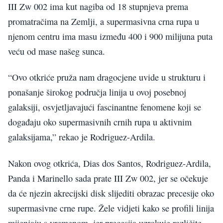
III Zw 002 ima kut nagiba od 18 stupnjeva prema
promatračima na Zemlji, a supermasivna crna rupa u
njenom centru ima masu između 400 i 900 milijuna puta
veću od mase našeg sunca.
“Ovo otkriće pruža nam dragocjene uvide u strukturu i
ponašanje širokog područja linija u ovoj posebnoj
galaksiji, osvjetljavajući fascinantne fenomene koji se
događaju oko supermasivnih crnih rupa u aktivnim
galaksijama,” rekao je Rodriguez-Ardila.
Nakon ovog otkrića, Dias dos Santos, Rodriguez-Ardila,
Panda i Marinello sada prate III Zw 002, jer se očekuje
da će njezin akrecijski disk slijediti obrazac precesije oko
supermasivne crne rupe. Žele vidjeti kako se profili linija
mijenjaju s vremenom, jer precesija uzrokuje različite