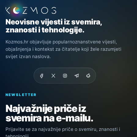
Podnožje stranice
Neovisne vijesti iz svemira,
znanosti i tehnologije.
Kozmos.hr objavljuje popularnoznanstvene vijesti,
objašnjenja i kontekst za čitatelje koji žele razumjeti
svijet izvan naslova.
NEWSLETTER
Najvažnije priče iz
svemira na e-mailu.
Prijavite se za najvažnije priče o svemiru, znanosti i
tehnologiji.