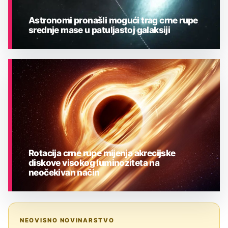
Astronomi pronašli mogući trag crne rupe
srednje mase u patuljastoj galaksiji
ASTRONOMIJA
Rotacija crne rupe mijenja akrecijske
diskove visokog luminoziteta na
neočekivan način
ASTRONOMIJA
NEOVISNO NOVINARSTVO