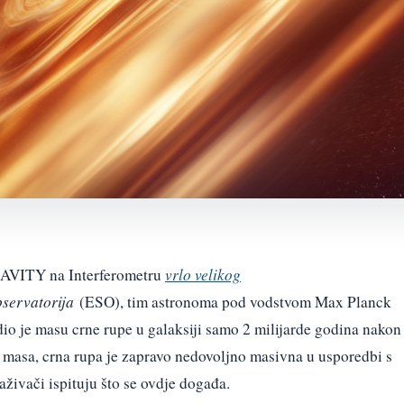
AVITY na Interferometru
vrlo velikog
servatorija
(ESO), tim astronoma pod vodstvom Max Planck
dio je masu crne rupe u galaksiji samo 2 milijarde godina nakon
h masa, crna rupa je zapravo nedovoljno masivna u usporedbi s
živači ispituju što se ovdje događa.