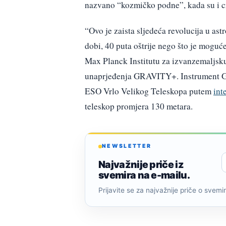
nazvano “kozmičko podne”, kada su i crn
“Ovo je zaista sljedeća revolucija u as
dobi, 40 puta oštrije nego što je moguć
Max Planck Institutu za izvanzemaljsku
unaprjeđenja GRAVITY+. Instrument GR
ESO Vrlo Velikog Teleskopa putem
int
teleskop promjera 130 metara.
NEWSLETTER
Najvažnije priče iz
svemira na e-mailu.
Prijavite se za najvažnije priče o svemiru