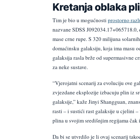
Kretanja oblaka pl
Tim je bio u mogućnosti
prostorno razl
nazvane SDSS J092034.17+065718.0, do
mase crne rupe. S 320 milijuna solarni
domaćinsku galaksiju, koja ima masu od
galaksija rasla brže od supermasivne cr
za neke sustave.
“Vjerojatni scenarij za evoluciju ove ga
zvjezdane eksplozije izbacuju plin iz sr
galaksije,” kaže Jinyi Shangguan, znans
rasti – i sustići rast galaksije u cjelin
plina u svojim središnjim regijama čak 
Da bi se utvrdilo je li ovaj scenarij ta