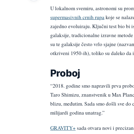
U lokalnom svemiru, astronomi su proma
supermasivnih crnih rupa
koje se nalaze
zajedno evoluiraju. Ključni test bio bi i
galaksije, tradicionalne izravne metode
su te galaksije često vrlo sjajne (nazva
otkriveni 1950-ih), toliko su daleko da 
Proboj
“2018. godine smo napravili prva prob
Taro Shimizu, znanstvenik u Max Planck
blizu, međutim. Sada smo došli sve do
milijardi godina unatrag.”
GRAVITY+
sada otvara novi i precizan