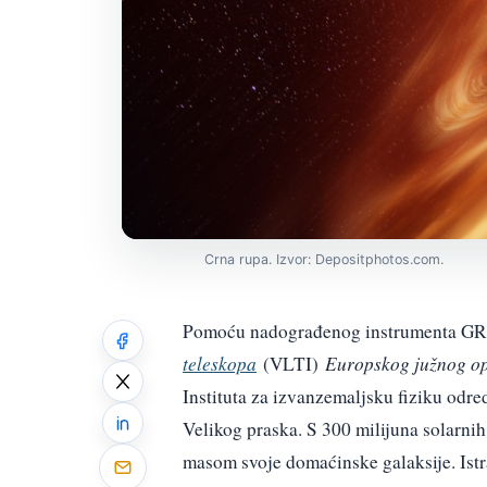
Crna rupa. Izvor: Depositphotos.com.
Pomoću nadograđenog instrumenta GR
teleskopa
(VLTI)
Europskog južnog op
Instituta za izvanzemaljsku fiziku odre
Velikog praska. S 300 milijuna solarni
masom svoje domaćinske galaksije. Istra