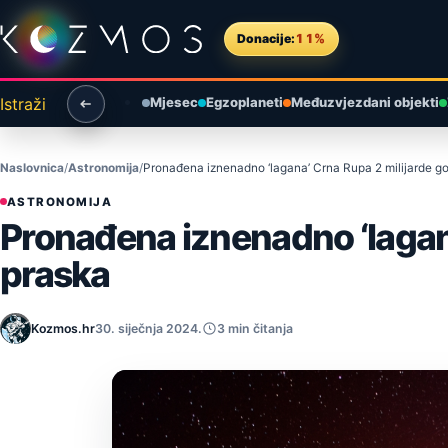
Preskoči na sadržaj
Donacije:
11%
Istraži
Mjesec
Egzoplaneti
Međuzvjezdani objekti
Naslovnica
Astronomija
Pronađena iznenadno ‘lagana’ Crna Rupa 2 milijarde g
ASTRONOMIJA
Pronađena iznenadno ‘lagan
praska
Kozmos.hr
30. siječnja 2024.
3 min čitanja