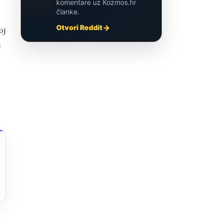
komentare uz Kozmos.hr
članke.
Otvori Reddit
oj
u