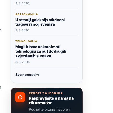
8. 8. 2026.
ASTRONOMIJA
U rotaciji galaksija otkriveni
tragovi ranog svemira
o
8. 8. 2026.
TEHNOLOGIJA
Mogli bismo uskoro imati
tehnologiju za put do drugih
zvjezdanih sustava
8. 8. 2026.
Sve novosti
1
REDDIT ZAJEDNICA
Raspravljajte s nama na
r/kozmoshr
Podijelite pitanja, izvore i