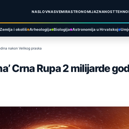
NASLOVNA
SVEMIR
ASTRONOMIJA
ZNANOST
TEHNO
Zemlja i okoliš
Arheologija
Biologija
Astronomija u Hrvatskoj
Umje
odina nakon Velikog praska
a’ Crna Rupa 2 milijarde go