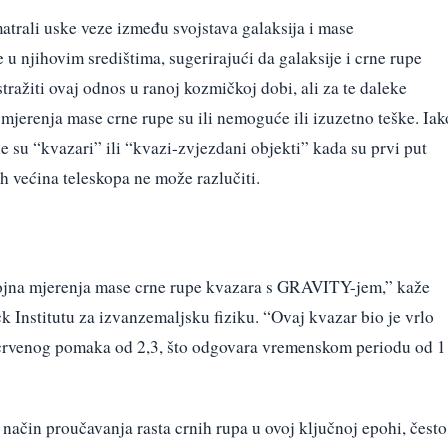
trali uske veze između svojstava galaksija i mase
 u njihovim središtima, sugerirajući da galaksije i crne rupe
stražiti ovaj odnos u ranoj kozmičkoj dobi, ali za te daleke
 mjerenja mase crne rupe su ili nemoguće ili izuzetno teške. Iak
ne su “kvazari” ili “kvazi-zvjezdani objekti” kada su prvi put
ih većina teleskopa ne može razlučiti.
ojna mjerenja mase crne rupe kvazara s GRAVITY-jem,” kaže
 Institutu za izvanzemaljsku fiziku. “Ovaj kvazar bio je vrlo
 crvenog pomaka od 2,3, što odgovara vremenskom periodu od 1
 način proučavanja rasta crnih rupa u ovoj ključnoj epohi, često