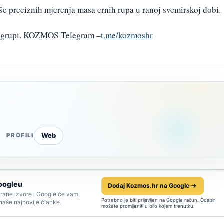
više preciznih mjerenja masa crnih rupa u ranoj svemirskoj dobi.
am grupi. KOZMOS Telegram –
t.me/kozmoshr
Web
PROFILI
oogleu
Dodaj Kozmos.hr na Google
rane izvore i Google će vam,
Potrebno je biti prijavljen na Google račun. Odabir
 naše najnovije članke.
možete promijeniti u bilo kojem trenutku.