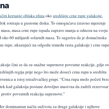
ina
učiti kretanje oblaka plina
oko
središnje crne rupe galaksije
,
k rotiraju u gustome disku. To omogućava izravno mjerenje
h masa, masa crne rupe ispada zapravo manja u odnosu na svoju
 oko 60 milijardi solarnih masa. To sugerira da je domaćinska
ne rupe, ukazujući na odgodu između rasta galaksije i crne rup
laksije čini se da su snažne supernove povratne reakcije, gdje o
edišnjih regija prije nego što može doseći crnu rupu u središtu
tvenica u istoj istraživačkoj grupi. “Crna rupa može početi brz
i – tek kad galaksija postane dovoljno masivna da zadrži rezervoar
i protiv povratnih reakcija supernove.”
kođer dominantan način suživota za druge galaksije i njihove