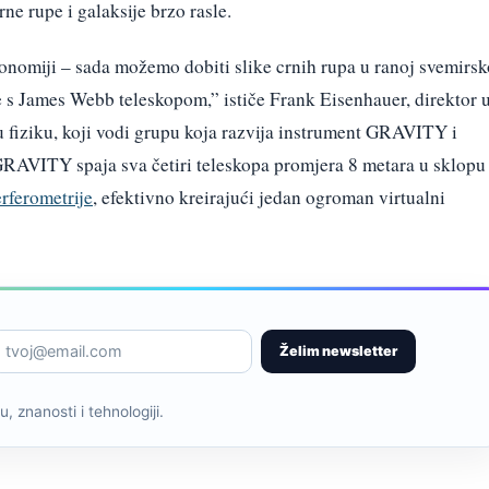
e rupe i galaksije brzo rasle.
tronomiji – sada možemo dobiti slike crnih rupa u ranoj svemirsk
e s James Webb teleskopom,” ističe Frank Eisenhauer, direktor 
 fiziku, koji vodi grupu koja razvija instrument GRAVITY i
AVITY spaja sva četiri teleskopa promjera 8 metara u sklopu
erferometrije
, efektivno kreirajući jedan ogroman virtualni
Želim newsletter
, znanosti i tehnologiji.