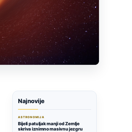
Najnovije
ASTRONOMIJA
Bijeli patuljak manji od Zemlje
skriva iznimno masivnu jezgru