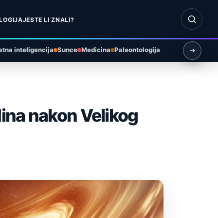
Otvori pr
LOGIJA
JESTE LI ZNALI?
tna inteligencija
Sunce
Medicina
Paleontologija
dina nakon Velikog